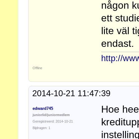
någon ku
ett stud
lite väl 
endast.
http://ww
Offline
2014-10-21 11:47:39
Hoe hee
edward745
juniorlid/juniormedlem
kreditup
Geregistreerd: 2014-10-21
Bijdragen: 1
instellin