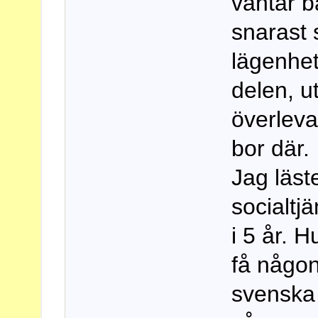
väntar ba
snarast s
lägenhet
delen, u
överleva
bor där.
Jag läst
socialtj
i 5 år. 
få någon
svenska 