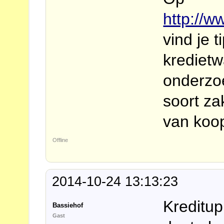
http://w
vind je t
kredietw
onderzoe
soort za
van koo
Offline
2014-10-24 13:13:23
Kreditup
Bassiehof
Gast