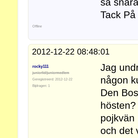
så snara
Tack På
Offline
2012-12-22 08:48:01
Jag undr
rocky111
juniorlid/juniormedlem
någon ku
Geregistreerd: 2012-12-22
Bijdragen: 1
Den Bos
hösten? 
pojkvän 
och det 