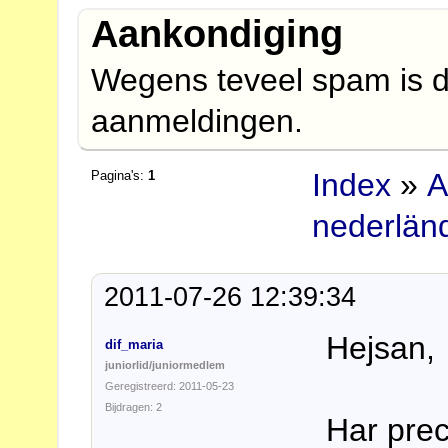
Aankondiging
Wegens teveel spam is d
aanmeldingen.
Index
»
A
Pagina's:
1
nederlän
2011-07-26 12:39:34
Hejsan,
dif_maria
juniorlid/juniormedlem
Geregistreerd: 2011-05-23
Bijdragen: 2
Har preci