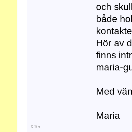
och skul
både ho
kontakte
Hör av d
finns int
maria-g
Med vänl
Maria
Offline