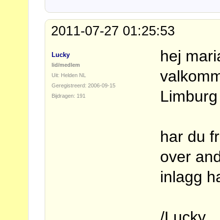
2011-07-27 01:25:53
hej mari
Lucky
lid/medlem
valkomme
Uit: Helden NL
Geregistreerd: 2006-09-15
Limbur
Bijdragen: 191
har du f
over and
inlagg h
/Lucky