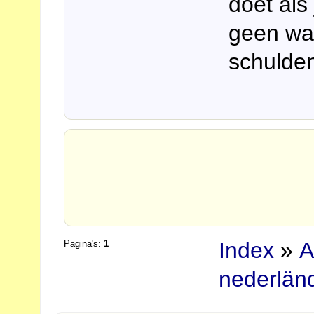
doet als 
geen wan
schulden
Index
»
A
Pagina's:
1
nederlän