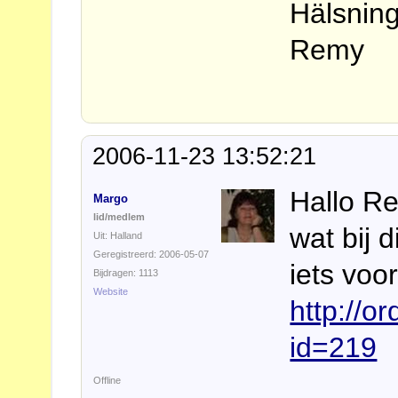
Hälsnin
Remy
2006-11-23 13:52:21
Hallo Re
Margo
lid/medlem
wat bij 
Uit: Halland
Geregistreerd: 2006-05-07
iets voor
Bijdragen: 1113
Website
http://o
id=219
Offline