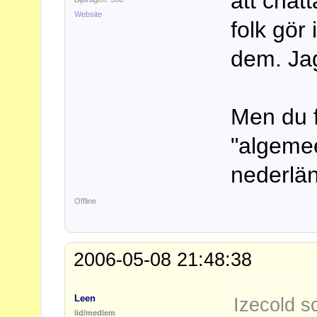
att chat
Website
folk gör
dem. Ja
Men du 
"algemee
nederlä
Offline
2006-05-08 21:48:38
Leen
Izecold s
lid/medlem