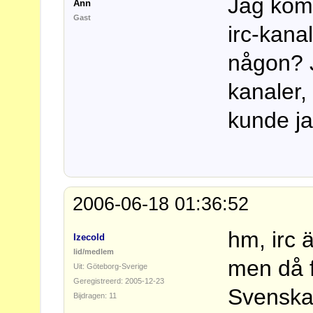
Jag komm
Ann
Gast
irc-kana
någon? J
kanaler,
kunde ja
2006-06-18 01:36:52
hm, irc ä
Izecold
lid/medlem
men då f
Uit: Göteborg-Sverige
Geregistreerd: 2005-12-23
Svenska
Bijdragen: 11