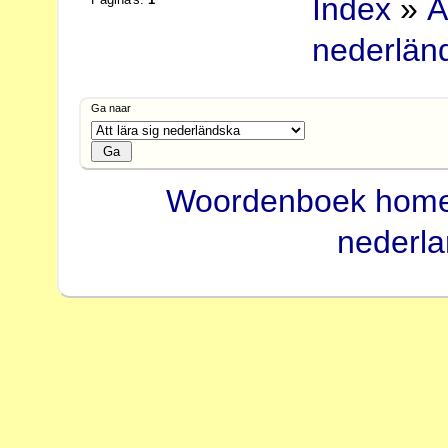
Index
»
A
nederlän
Ga naar
Woordenboek hom
nederl