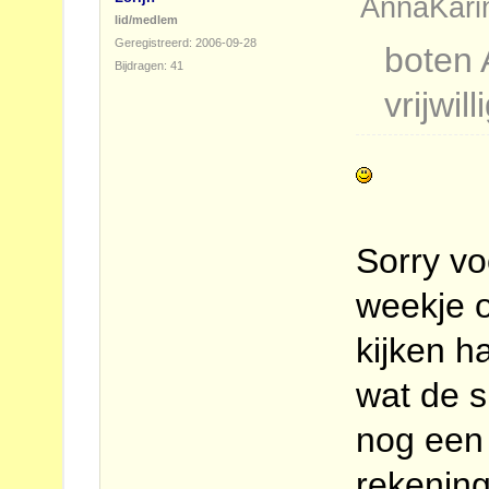
AnnaKarin
lid/medlem
Geregistreerd: 2006-09-28
boten 
Bijdragen: 41
vrijwill
Sorry vo
weekje o
kijken h
wat de s
nog een 
rekenin