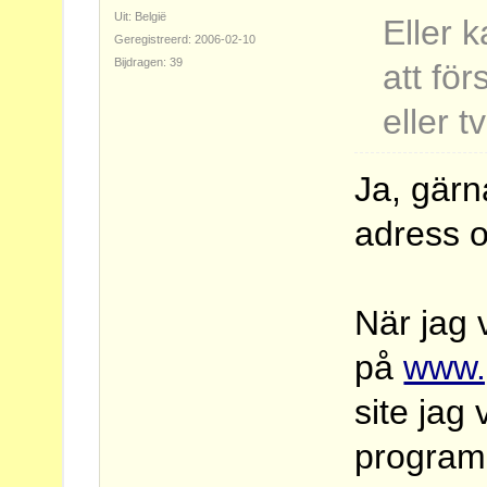
Uit: België
Eller 
Geregistreerd: 2006-02-10
Bijdragen: 39
att fö
eller t
Ja, gärn
adress o
När jag 
på
www.
site jag
program