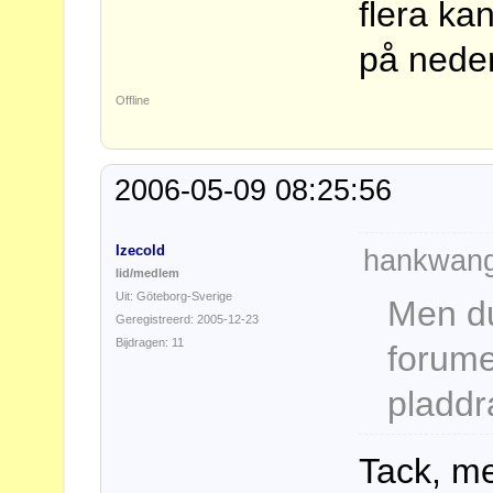
flera ka
på nede
Offline
2006-05-09 08:25:56
Izecold
hankwang
lid/medlem
Uit: Göteborg-Sverige
Men du
Geregistreerd: 2005-12-23
Bijdragen: 11
forume
pladdr
Tack, me