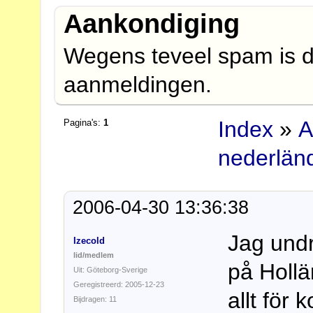
Aankondiging
Wegens teveel spam is d
aanmeldingen.
Index
»
A
Pagina's:
1
nederlän
2006-04-30 13:36:38
Jag undr
Izecold
lid/medlem
på Hollä
Uit: Göteborg-Sverige
Geregistreerd: 2005-12-23
allt för
Bijdragen: 11