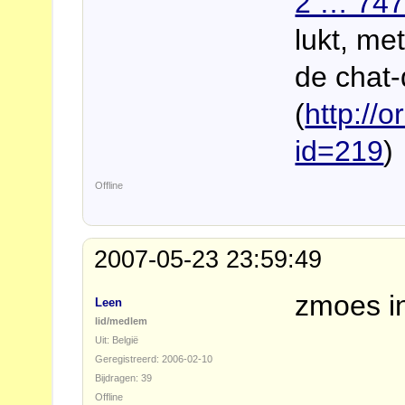
2 … 747
lukt, me
de chat
(
http://
id=219
)
Offline
2007-05-23 23:59:49
zmoes i
Leen
lid/medlem
Uit: België
Geregistreerd: 2006-02-10
Bijdragen: 39
Offline