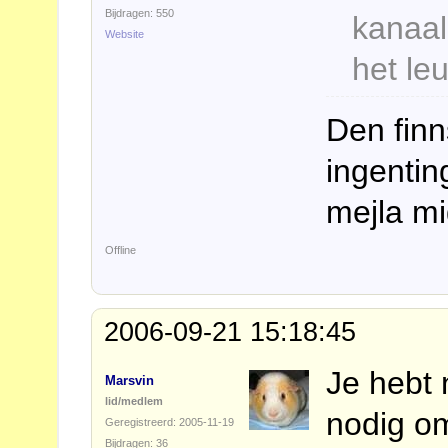
Bijdragen: 550
kanaal
Website
het le
Den finn
ingenti
mejla m
Offline
2006-09-21 15:18:45
Je hebt 
Marsvin
lid/medlem
nodig om
Geregistreerd: 2005-11-19
Bijdragen: 36