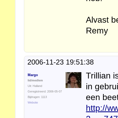
Alvast b
Remy
2006-11-23 19:51:38
Trillian 
Margo
lid/medlem
in gebru
Uit: Halland
Geregistreerd: 2006-05-07
een beet
Bijdragen: 1113
Website
http://w