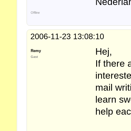
Nederlan
Offline
2006-11-23 13:08:10
Hej,
Remy
Gast
If there
interest
mail wri
learn sw
help eac