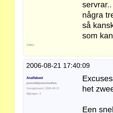
servrar.
några tre
så kansk
som kan 
Offline
2006-08-21 17:40:09
Excuses 
Analfabeet
juniorlid/juniormedlem
het zwe
Geregistreerd: 2006-08-21
Bijdragen: 4
Een snel