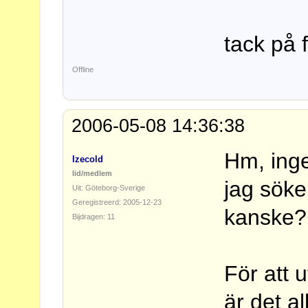
tack på 
Offline
2006-05-08 14:36:38
Hm, inge
Izecold
lid/medlem
jag söker
Uit: Göteborg-Sverige
Geregistreerd: 2005-12-23
kanske?
Bijdragen: 11
För att 
är det al