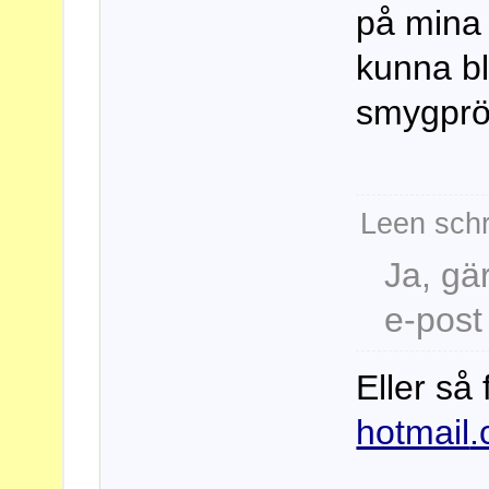
på mina 
kunna bl
smygpröv
Leen schr
Ja, gä
e-post
Eller så
hotmail
.