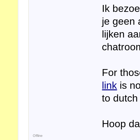
Ik bezoe
je geen 
lijken a
chatroom
For thos
link
is no
to dutch
Hoop dat
Offline