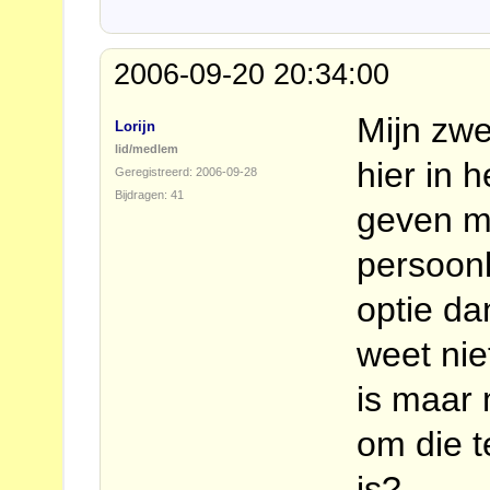
2006-09-20 20:34:00
Mijn zw
Lorijn
lid/medlem
hier in 
Geregistreerd: 2006-09-28
Bijdragen: 41
geven ma
persoonl
optie d
weet nie
is maar 
om die t
is?