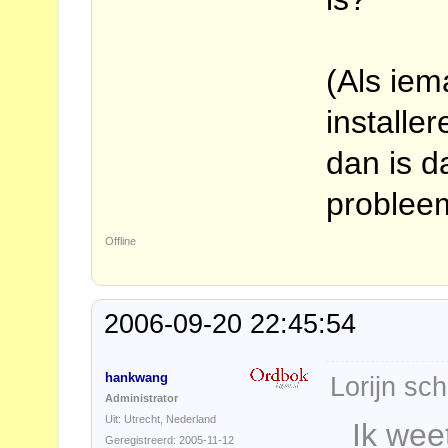
(Als iem
installer
dan is d
problee
Offline
2006-09-20 22:45:54
hankwang
Lorijn sch
Administrator
Uit: Utrecht, Nederland
Ik wee
Geregistreerd: 2005-11-12