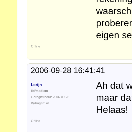
waarschij
probere
eigen se
Offline
2006-09-28 16:41:41
Ah dat w
Lorijn
lid/medlem
maar dat
Geregistreerd: 2006-09-28
Bijdragen: 41
Helaas!
Offline