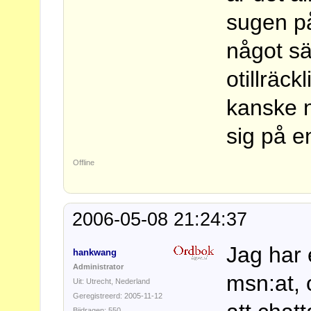
sugen på 
något sä
otillräck
kanske n
sig på e
Offline
2006-05-08 21:24:37
Jag har e
hankwang
Administrator
msn:at,
Uit: Utrecht, Nederland
Geregistreerd: 2005-11-12
Bijdragen: 550