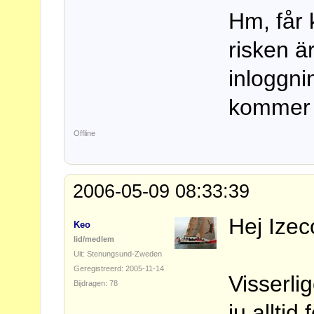
Hm, får 
risken är
inloggni
kommer 
Offline
2006-05-09 08:33:39
Hej Izec
Keo
lid/medlem
Uit: Stenungsund-Zweden
Geregistreerd: 2005-11-14
Visserli
Bijdragen: 78
ju alltid