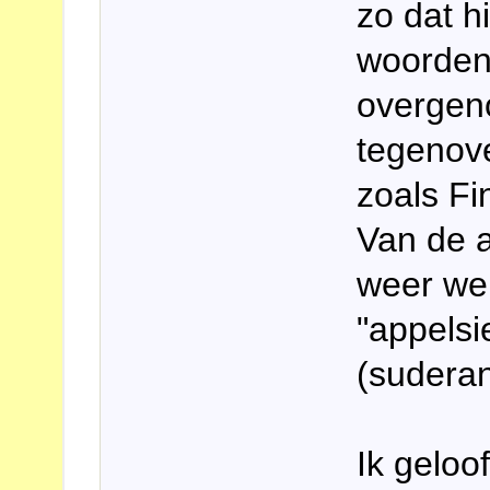
zo dat h
woorden 
overgen
tegenover
zoals F
Van de 
weer wel
"appelsi
(sudera
Ik geloo