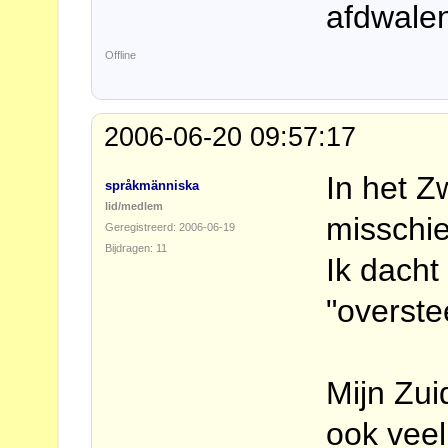
afdwalen
Offline
2006-06-20 09:57:17
In het Z
språkmänniska
lid/medlem
misschie
Geregistreerd: 2006-06-19
Bijdragen: 11
Ik dacht 
"overst
Mijn Zui
ook veel