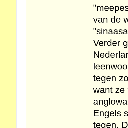
"meepesa
van de w
"sinaasa
Verder g
Nederla
leenwoo
tegen z
want ze 
anglowa
Engels s
tegen. 