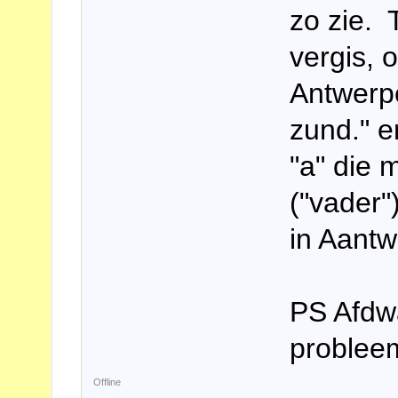
zo zie. T
vergis, 
Antwerp
zund." 
"a" die 
("vader"
in Aantw
PS Afdwa
problee
Offline