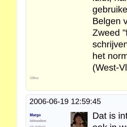
gebruik
Belgen v
Zweed "f
schrijve
het norm
(West-Vl
Offline
2006-06-19 12:59:45
Dat is i
Margo
lid/medlem
Uit: Halland