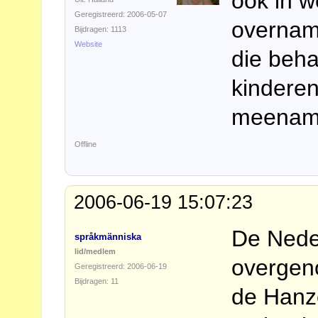
ook in w
Geregistreerd: 2006-05-07
overnam
Bijdragen: 1113
Website
die beh
kindere
meenam
Offline
2006-06-19 15:07:23
De Nede
språkmänniska
lid/medlem
overgen
Geregistreerd: 2006-06-19
Bijdragen: 11
de Hanz