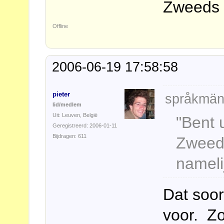
Zweeds 
Offline
2006-06-19 17:58:58
pieter
språkmän
lid/medlem
Uit: Leuven, België
"Bent 
Geregistreerd: 2006-01-11
Bijdragen: 611
Zweeds
nameli
Dat soor
voor. Zo