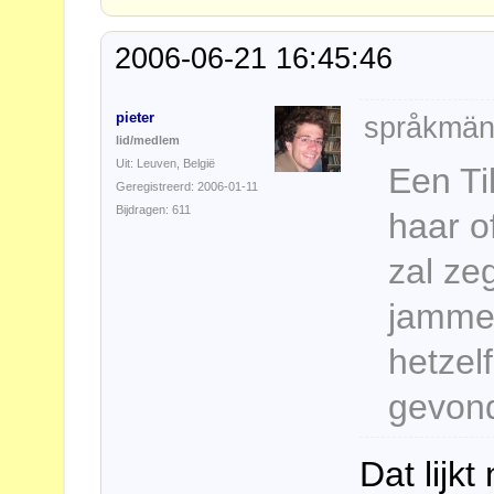
2006-06-21 16:45:46
pieter
språkmän
lid/medlem
Uit: Leuven, België
Een Ti
Geregistreerd: 2006-01-11
Bijdragen: 611
haar o
zal ze
jammer
hetzel
gevon
Dat lijkt