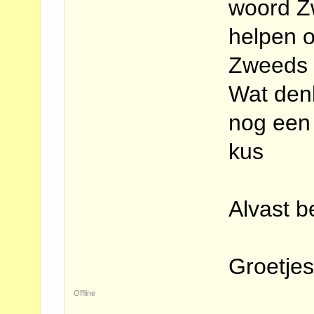
woord Z
helpen 
Zweeds t
Wat denk
nog een
kus
Alvast b
Groetje
Offline