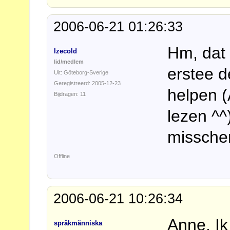
2006-06-21 01:26:33
Hm, dat 
Izecold
lid/medlem
erstee d
Uit: Göteborg-Sverige
Geregistreerd: 2005-12-23
helpen (
Bijdragen: 11
lezen ^^)
misschen
Offline
2006-06-21 10:26:34
Anne, Ik
språkmänniska