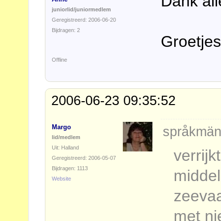
Dank alle
juniorlid/juniormedlem
Geregistreerd: 2006-06-20
Bijdragen: 2
Groetje
Offline
2006-06-23 09:35:52
Margo
språkmän
lid/medlem
Uit: Halland
verrij
Geregistreerd: 2006-05-07
Bijdragen: 1113
middel
Website
zeeva
met n