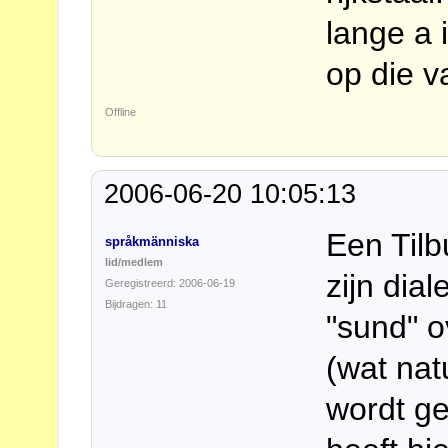
lange a 
op die 
Offline
2006-06-20 10:05:13
Een Tilb
språkmänniska
lid/medlem
zijn dia
Geregistreerd: 2006-06-19
Bijdragen: 11
"sund" o
(wat nat
wordt g