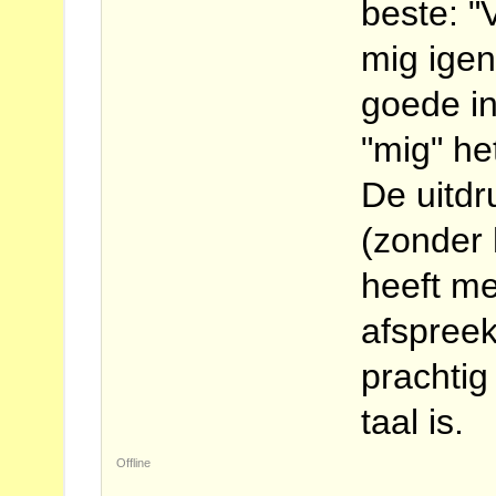
beste: "
mig ige
goede in
"mig" he
De uitdr
(zonder 
heeft m
afspreek
prachti
taal is.
Offline