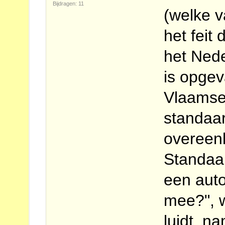
Bijdragen: 11
(welke v
het feit
het Nede
is opgev
Vlaamse
standaar
overeen
Standaa
een auto
mee?", w
luidt, n