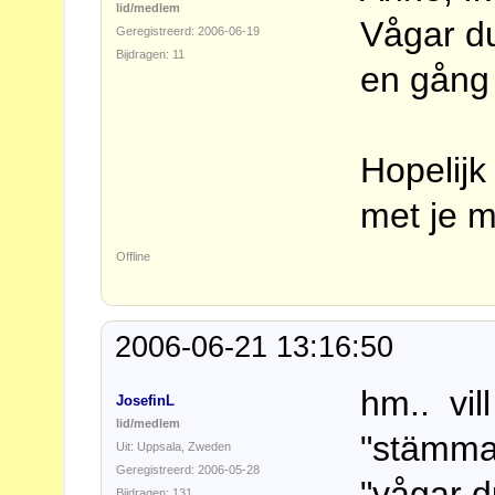
lid/medlem
Vågar d
Geregistreerd: 2006-06-19
Bijdragen: 11
en gång 
Hopelijk
met je m
Offline
2006-06-21 13:16:50
hm.. vil
JosefinL
lid/medlem
"stämma t
Uit: Uppsala, Zweden
Geregistreerd: 2006-05-28
"vågar d
Bijdragen: 131