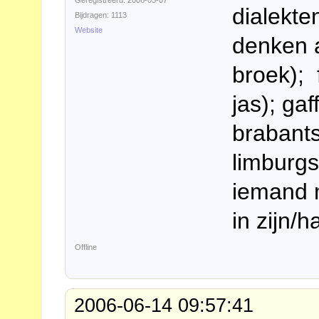
Geregistreerd: 2006-05-07
dialekte
Bijdragen: 1113
Website
denken a
broek); 
jas); gaf
brabants
limburgs
iemand 
in zijn/h
Offline
2006-06-14 09:57:41