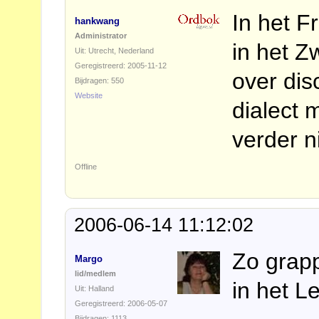
In het Fr
hankwang
Administrator
in het Z
Uit: Utrecht, Nederland
Geregistreerd: 2005-11-12
over dis
Bijdragen: 550
Website
dialect
verder ni
Offline
2006-06-14 11:12:02
Zo grapp
Margo
lid/medlem
in het Le
Uit: Halland
Geregistreerd: 2006-05-07
Bijdragen: 1113