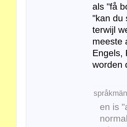
als "få 
"kan du 
terwijl 
meeste 
Engels, 
worden 
språkmän
en is "
normal