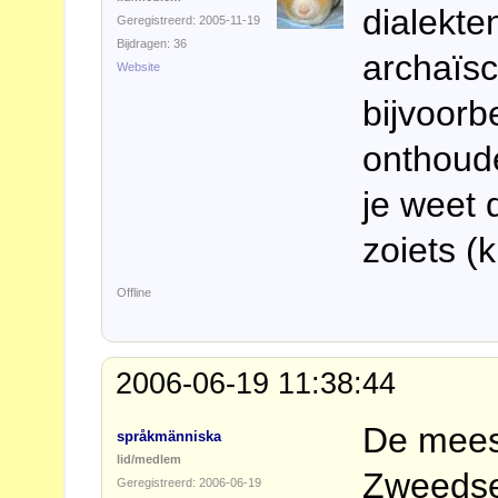
dialekte
Geregistreerd: 2005-11-19
Bijdragen: 36
archaïsc
Website
bijvoorb
onthoude
je weet 
zoiets (
Offline
2006-06-19 11:38:44
De meest
språkmänniska
lid/medlem
Zweedse
Geregistreerd: 2006-06-19