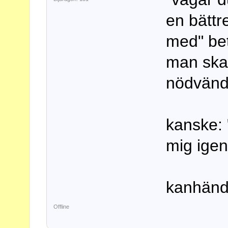
en bättr
med" be
man ska 
nödvändi
kanske: 
mig ige
kanhända
Offline