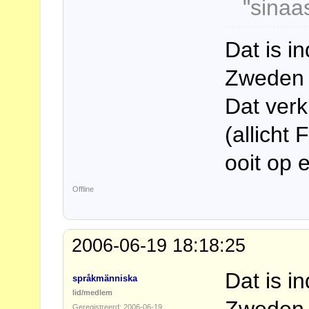
"sinaa
Dat is i
Zweden 
Dat verk
(allicht 
ooit op 
Offline
2006-06-19 18:18:25
Dat is i
språkmänniska
lid/medlem
Zweden 
Geregistreerd: 2006-06-19