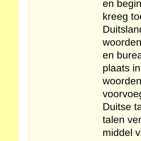
en begi
kreeg to
Duitsla
woorden 
en bure
plaats 
woorden
voorvoeg
Duitse t
talen ve
middel 