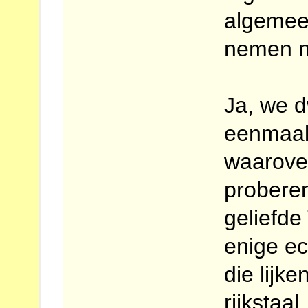
algemee
nemen ni
Ja, we d
eenmaal 
waarove
probere
geliefde 
enige ec
die lijk
rijkstaal