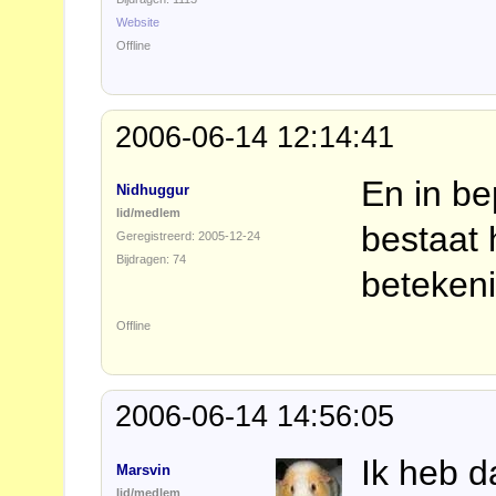
Website
Offline
2006-06-14 12:14:41
En in be
Nidhuggur
lid/medlem
bestaat 
Geregistreerd: 2005-12-24
Bijdragen: 74
betekeni
Offline
2006-06-14 14:56:05
Ik heb d
Marsvin
lid/medlem