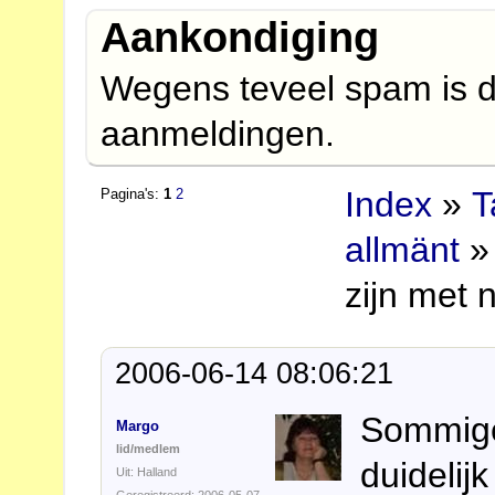
Aankondiging
Wegens teveel spam is d
aanmeldingen.
Index
»
T
Pagina's:
1
2
allmänt
» 
zijn met 
2006-06-14 08:06:21
Sommig
Margo
lid/medlem
duidelij
Uit: Halland