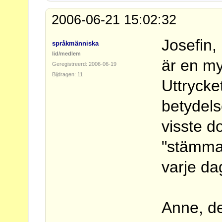
2006-06-21 15:02:32
Josefin,
språkmänniska
lid/medlem
är en my
Geregistreerd: 2006-06-19
Bijdragen: 11
Uttrycke
betydels
visste d
"stämma 
varje da
Anne, de