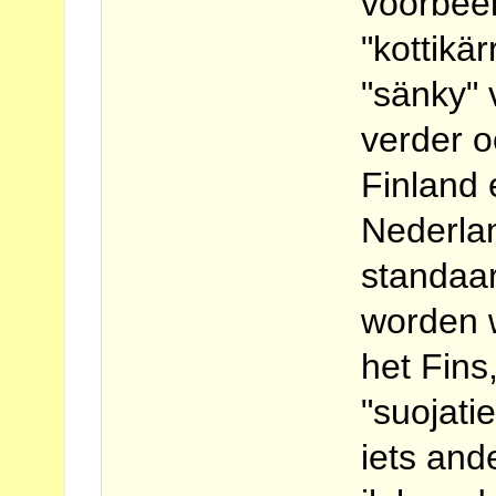
voorbeeld
"kottikär
"sänky" 
verder o
Finland 
Nederla
standaa
worden w
het Fins
"suojati
iets and