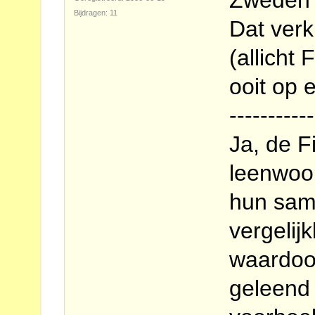
Bijdragen: 11
Dat verk
(allicht 
ooit op 
-----------
Ja, de 
leenwoo
hun sam
vergelij
waardoo
geleend