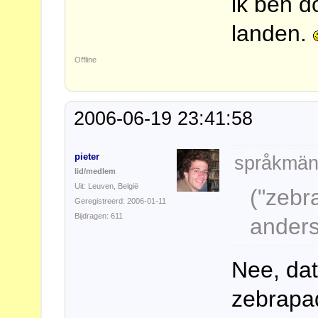
ik ben d
landen.
Offline
2006-06-19 23:41:58
pieter
språkmän
lid/medlem
Uit: Leuven, België
("zebr
Geregistreerd: 2006-01-11
Bijdragen: 611
anders
Nee, da
zebrap