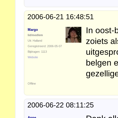
2006-06-21 16:48:51
In oost-
Margo
lid/medlem
zoiets a
Uit: Halland
Geregistreerd: 2006-05-07
uitgespr
Bijdragen: 1113
Website
belgen e
gezellig
Offline
2006-06-22 08:11:25
Anne