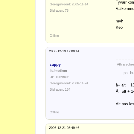
Tyvärr kom
Geregistreerd: 2005-11-14
Välkommen
Bijdragen: 78
mvh
Keo
Offline
2006-12-19 17:00:14
zappy
Athra schre
lid/medlem
ps. hu
Uit: Turnhout
Geregistreerd: 2006-11-24
å= alt + 1
Bijdragen: 134
Å= alt + 1
Alt pas los
Offline
2006-12-21 08:49:46