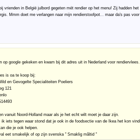
 bij vrienden in België julbord gegeten mét rendier op het menu! Zij hadden he
rgis. Mmm doet me verlangen naar mijn rendierstoofpot... maar da's pas voo
n op google gekeken en kwam bij dit adres uit in Nederland voor rendiervlees.
es is oa te koop bij:
ild en Gevogelte Specialiteiten Poeliers
eg 121
enlo
3514493
den vanuit Noord-Holland maar als je het echt wilt moet je daar zijn.
k iets tegen waar stond dat je ook in de foodsectie van de Ikea het kon vinde
an die je ook helpen.
al eet smakelijk of op zijn svenska '' Smaklig måltid ''