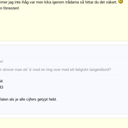
mer jag inte ihåg var men kika igenom trådarna så hittar du det säkert.
 förresten!
ef:
r skriver man ett 'a' med en ring over med ett belgiskt tangentbord?
34
43
laten als je alle cijfers getypt hebt.