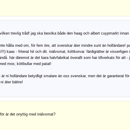
vilken trevlig tråd! jag ska besöka både den haag och albert cuypmarkt innan ja
nte hålla med om, för fem öre, att svenskar äter mindre sunt än holländare! pa
) kaas - friterat hit och dit. inälvsmat, köttkorvar. färdigrätter är visserligen
ändå. här däremot är det bara halvfabrikat överallt som har tillverkats för att - 
 med mos; köttbullar med patat!
n är ni holländare betydligt smalare än oss svenskar, men det är garanterat för 
 ni äter bättre!
för är det onyttig med inälvsmat?