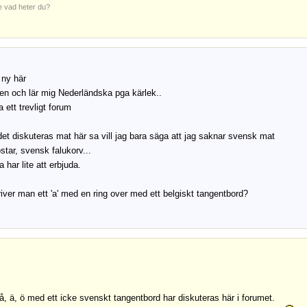
e vad heter du?
 ny här
ien och lär mig Nederländska pga kärlek..
 ett trevligt forum
et diskuteras mat här sa vill jag bara säga att jag saknar svensk mat
tar, svensk falukorv...
a har lite att erbjuda.
river man ett 'a' med en ring over med ett belgiskt tangentbord?
 å, ä, ö med ett icke svenskt tangentbord har diskuteras här i forumet.