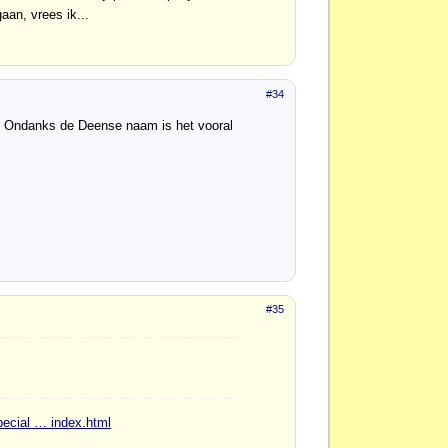
aan, vrees ik...
#34
. Ondanks de Deense naam is het vooral
#35
special … index.html