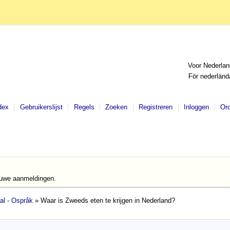
Voor Nederlan
För nederländ
dex
Gebruikerslijst
Regels
Zoeken
Registreren
Inloggen
Or
euwe aanmeldingen.
al - Ospråk
» Waar is Zweeds eten te krijgen in Nederland?