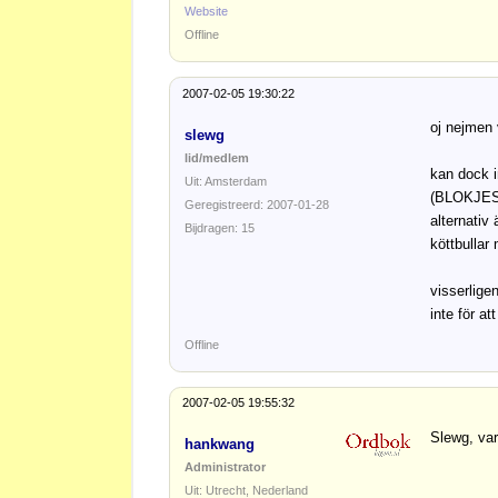
Website
Offline
2007-02-05 19:30:22
oj nejmen 
slewg
lid/medlem
kan dock i
Uit: Amsterdam
(BLOKJES!!!
Geregistreerd: 2007-01-28
alternativ 
Bijdragen: 15
köttbullar
visserlige
inte för att
Offline
2007-02-05 19:55:32
Slewg, var
hankwang
Administrator
Uit: Utrecht, Nederland