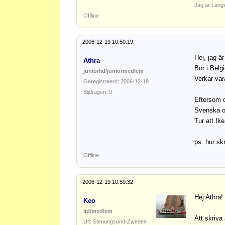
Jag är Lang
Offline
2006-12-19 10:50:19
Hej, jag är
Athra
Bor i Belg
juniorlid/juniormedlem
Verkar vara
Geregistreerd: 2006-12-19
Bijdragen: 9
Eftersom d
Svenska os
Tur att Ike
ps. hur sk
Offline
2006-12-19 10:59:32
Hej Athra!
Keo
lid/medlem
Att skriva
Uit: Stenungsund-Zweden