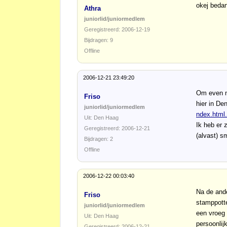
okej beda
Athra
juniorlid/juniormedlem
Geregistreerd: 2006-12-19
Bijdragen: 9
Offline
2006-12-21 23:49:20
Om even na
Friso
hier in De
juniorlid/juniormedlem
ndex.html.
Uit: Den Haag
Ik heb er 
Geregistreerd: 2006-12-21
(alvast) s
Bijdragen: 2
Offline
2006-12-22 00:03:40
Na de and
Friso
stamppotte
juniorlid/juniormedlem
een vroeg 
Uit: Den Haag
persoonlij
Geregistreerd: 2006-12-21