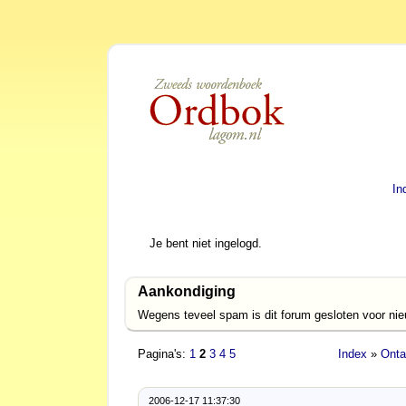
In
Je bent niet ingelogd.
Aankondiging
Wegens teveel spam is dit forum gesloten voor ni
Pagina's:
1
2
3
4
5
Index
»
Onta
2006-12-17 11:37:30