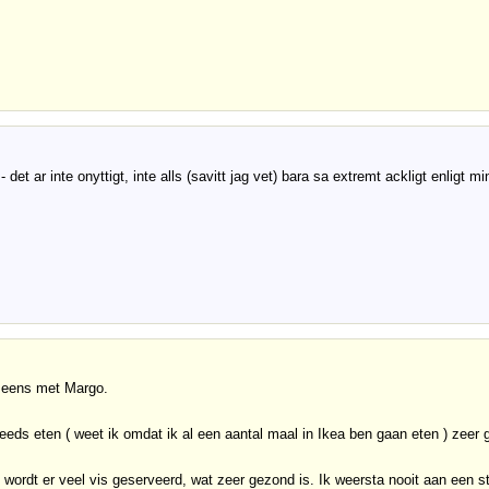
det ar inte onyttigt, inte alls (savitt jag vet) bara sa extremt ackligt enligt mi
t eens met Margo.
eeds eten ( weet ik omdat ik al een aantal maal in Ikea ben gaan eten ) zeer g
wordt er veel vis geserveerd, wat zeer gezond is. Ik weersta nooit aan een s