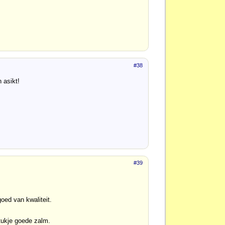
#38
n asikt!
#39
oed van kwaliteit.
tukje goede zalm.