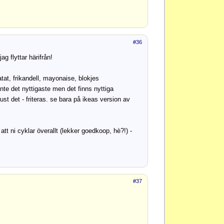
#36
g flyttar härifrån!
tat, frikandell, mayonaise, blokjes
 inte det nyttigaste men det finns nyttiga
just det - friteras. se bara på ikeas version av
att ni cyklar överallt (lekker goedkoop, hè?!) -
#37