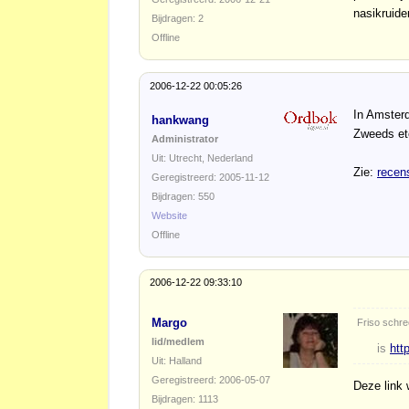
nasikruide
Bijdragen: 2
Offline
2006-12-22 00:05:26
In Amster
hankwang
Zweeds ete
Administrator
Uit: Utrecht, Nederland
Zie:
recens
Geregistreerd: 2005-11-12
Bijdragen: 550
Website
Offline
2006-12-22 09:33:10
Margo
Friso schre
lid/medlem
is
htt
Uit: Halland
Geregistreerd: 2006-05-07
Deze link 
Bijdragen: 1113