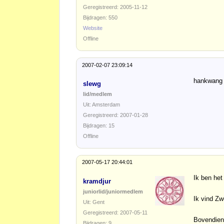
Geregistreerd: 2005-11-12
Bijdragen: 550
Website
Offline
2007-02-07 23:09:14
hankwang - 
slewg
lid/medlem
Uit: Amsterdam
Geregistreerd: 2007-01-28
Bijdragen: 15
Offline
2007-05-17 20:44:01
Ik ben he
kramdjur
juniorlid/juniormedlem
Ik vind Zw
Uit: Gent
Geregistreerd: 2007-05-11
Bovendien 
Bijdragen: 9