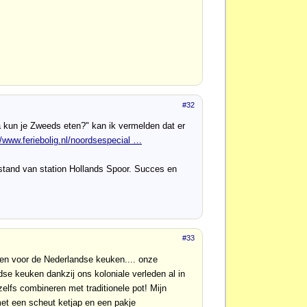
#32
a kun je Zweeds eten?" kan ik vermelden dat er
//www.feriebolig.nl/noordsespecial …
afstand van station Hollands Spoor. Succes en
#33
en voor de Nederlandse keuken.... onze
e keuken dankzij ons koloniale verleden al in
zelfs combineren met traditionele pot! Mijn
met een scheut ketjap en een pakje