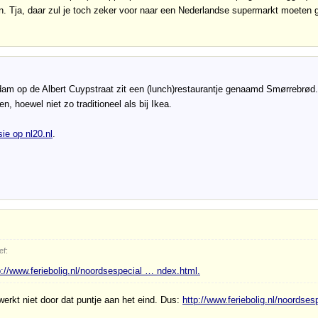
n. Tja, daar zul je toch zeker voor naar een Nederlandse supermarkt moeten g
dam op de Albert Cuypstraat zit een (lunch)restaurantje genaamd Smørrebrød
n, hoewel niet zo traditioneel als bij Ikea.
ie op nl20.nl
.
ef:
p://www.feriebolig.nl/noordsespecial … ndex.html.
werkt niet door dat puntje aan het eind. Dus:
http://www.feriebolig.nl/noordse