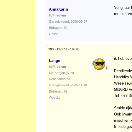
Vorig jaar
AnnaKarin
me niet ve
lid/medlem
Geregistreerd: 2006-09-07
Bijdragen: 92
Offline
2006-12-17 17:10:08
ik heb eve
Lange
lid/medlem
Rendiervle
Uit: Bergen (N-H)
Hendriks W
Nederländerna
Weselsew
Geregistreerd: 2005-11-18
5916RD V
Bijdragen: 81
Tel: 077 
Website
Stukie rij
Ook kwam i
mischien k
In iedergev