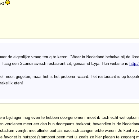
nkt
ar de eigenlijke vraag terug te keren: "Waar in Nederland behalve bij de Ike
n Haag een Scandinavisch restaurant zit, genaamd Eyja. Hun website is
http:
zelf nooit gegeten, maar het is het proberen waard. Het restaurant is op loop
makelijk eten!
ere bijdragen nog even te hebben doorgenomen, moet ik toch echt wel opkom
n verdienen meer eer dan hun doorgaans toekomt; bovendien is de Nederlands
stadium verrijkt met allerlei ooit als exotisch aangemerkte waren. Je kunt ze 
ke favoriet is hutspot (stamppot peen met ui zoals ze hier plegen te zeggen) 