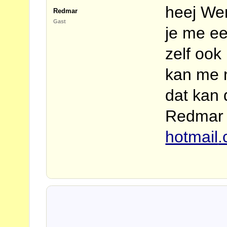
heej Wen
Redmar
Gast
je me e
zelf oo
kan me n
dat kan 
Redmar 
hotmail
.