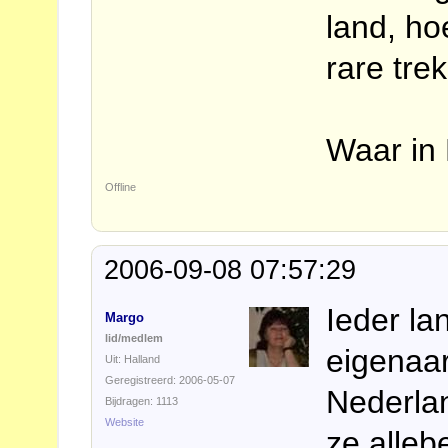
land, h
rare trek
Waar in 
Offline
2006-09-08 07:57:29
Ieder la
Margo
lid/medlem
eigenaa
Uit: Halland
Geregistreerd: 2006-05-07
Nederla
Bijdragen: 1113
Website
ze alleb