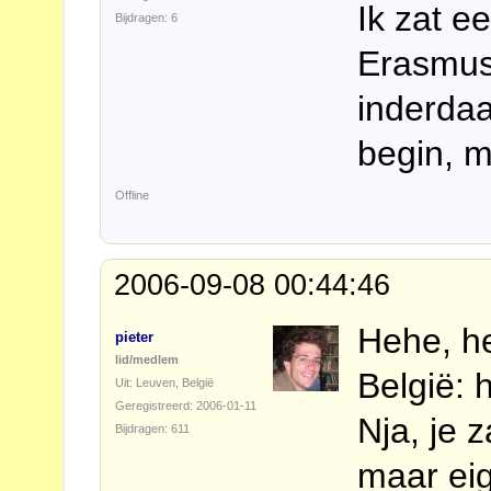
Ik zat ee
Bijdragen: 6
Erasmuss
inderdaa
begin, m
Offline
2006-09-08 00:44:46
Hehe, he
pieter
lid/medlem
België: 
Uit: Leuven, België
Geregistreerd: 2006-01-11
Nja, je 
Bijdragen: 611
maar eig