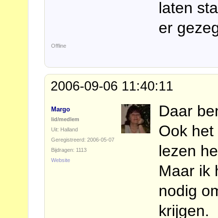
laten st
er geze
Offline
2006-09-06 11:40:11
Daar be
Margo
lid/medlem
Ook het 
Uit: Halland
Geregistreerd: 2006-05-07
lezen he
Bijdragen: 1113
Website
Maar ik 
nodig om
krijgen.