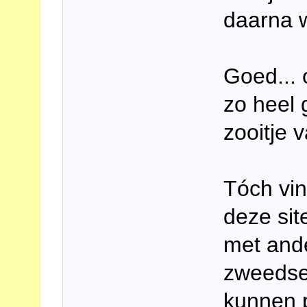
daarna 
Goed... 
zo heel 
zooitje v
Tóch vin
deze sit
met and
zweedse
kunnen p