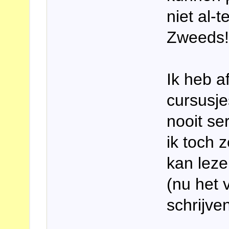
niet al-t
Zweeds!!
Ik heb a
cursusj
nooit se
ik toch 
kan leze
(nu het 
schrijven