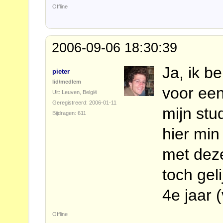
Offline
2006-09-06 18:30:39
Ja, ik b
pieter
lid/medlem
voor een
Uit: Leuven, België
Geregistreerd: 2006-01-11
mijn stu
Bijdragen: 611
hier min
met deze
toch gel
4e jaar 
Offline