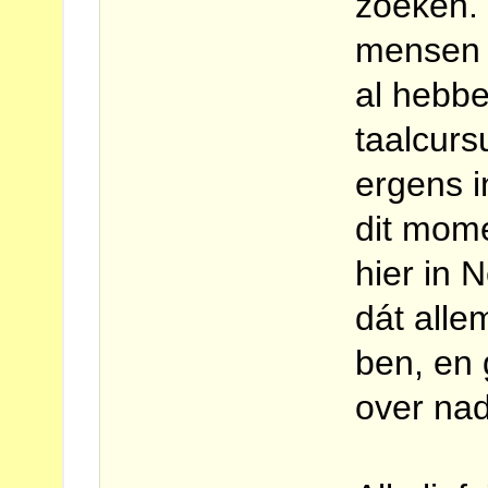
zoeken. 
mensen w
al hebb
taalcurs
ergens i
dit mome
hier in 
dát alle
ben, en 
over na