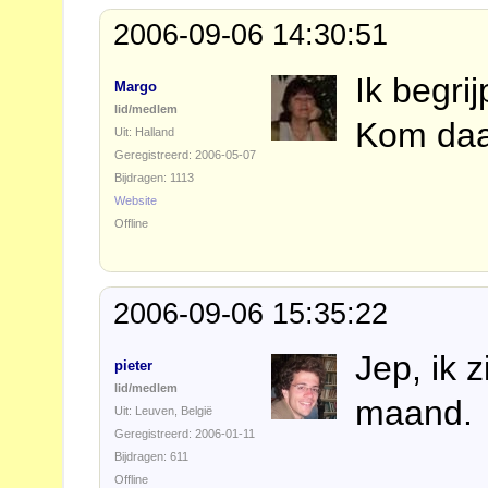
2006-09-06 14:30:51
Ik begrij
Margo
lid/medlem
Kom daar
Uit: Halland
Geregistreerd: 2006-05-07
Bijdragen: 1113
Website
Offline
2006-09-06 15:35:22
Jep, ik 
pieter
lid/medlem
maand. 
Uit: Leuven, België
Geregistreerd: 2006-01-11
Bijdragen: 611
Offline