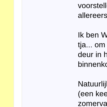
voorstell
allereers
Ik ben W
tja... o
deur in h
binnenko
Natuurli
(een kee
zomervak