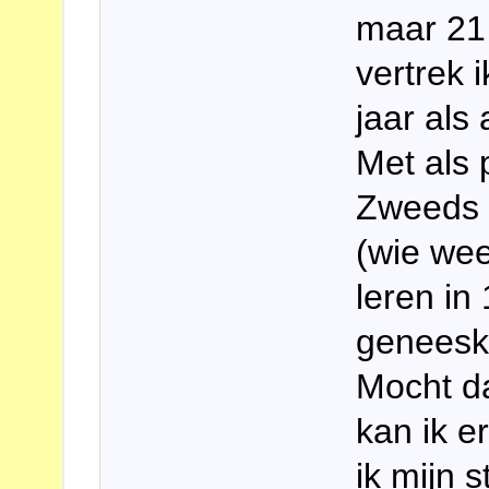
maar 21
vertrek 
jaar als
Met als p
Zweeds l
(wie wee
leren in
geneesk
Mocht da
kan ik e
ik mijn 