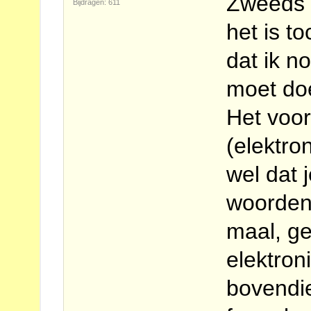
Zweeds 
Bijdragen: 611
het is t
dat ik n
moet d
Het voo
(elektron
wel dat 
woorden
maal, ge
elektron
bovendie