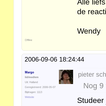
Alle lie
de reacti
Wendy
Offline
2006-09-06 18:24:44
Margo
pieter sch
lid/medlem
Uit: Halland
Nog 9
Geregistreerd: 2006-05-07
Bijdragen: 1113
Website
Studeer 