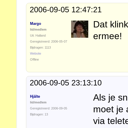
2006-09-05 12:47:21
Dat klin
Margo
lid/medlem
ermee!
Uit: Halland
Geregistreerd: 2006-05-07
Bijdragen: 1113
Website
Offline
2006-09-05 23:13:10
Als je sn
Hjälte
lid/medlem
moet je 
Geregistreerd: 2006-09-05
Bijdragen: 13
via telet