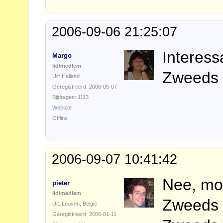
2006-09-06 21:25:07
Interess
Margo
lid/medlem
Zweeds
Uit: Halland
Geregistreerd: 2006-05-07
Bijdragen: 1113
Website
Offline
2006-09-07 10:41:42
Nee, mom
pieter
lid/medlem
Zweeds 
Uit: Leuven, België
Geregistreerd: 2006-01-11