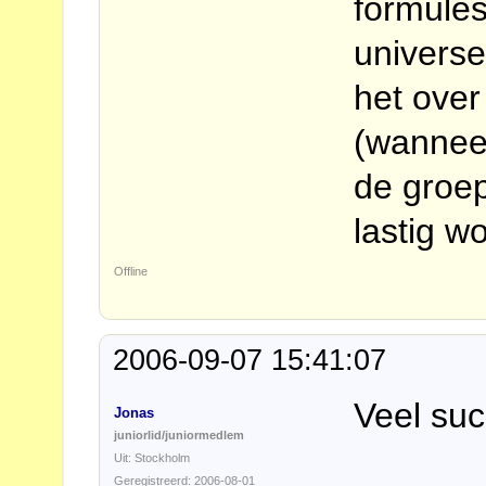
formules
univers
het over
(wanneer
de groep
lastig wo
Offline
2006-09-07 15:41:07
Veel su
Jonas
juniorlid/juniormedlem
Uit: Stockholm
Geregistreerd: 2006-08-01