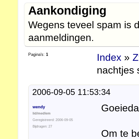
Aankondiging
Wegens teveel spam is d
aanmeldingen.
Index
»
Z
Pagina's:
1
nachtjes s
2006-09-05 11:53:34
Goeiedag
wendy
lid/medlem
Geregistreerd: 2006-09-05
Bijdragen: 27
Om te be