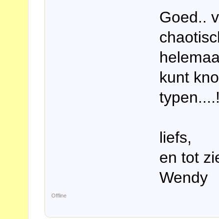
Goed.. v
chaotisc
helemaa
kunt kno
typen....!
liefs,
en tot z
Wendy
Offline