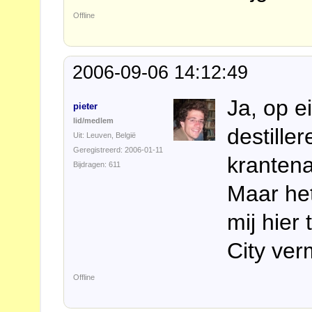
Offline
2006-09-06 14:12:49
Ja, op e
pieter
lid/medlem
destiller
Uit: Leuven, België
Geregistreerd: 2006-01-11
krantenar
Bijdragen: 611
Maar het
mij hier
City verm
Offline