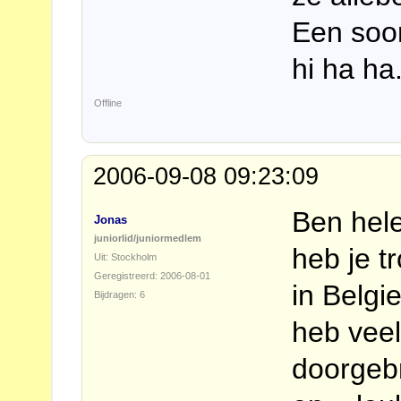
Een soor
hi ha ha
Offline
2006-09-08 09:23:09
Ben hel
Jonas
juniorlid/juniormedlem
heb je t
Uit: Stockholm
Geregistreerd: 2006-08-01
in Belgi
Bijdragen: 6
heb veel
doorgebr