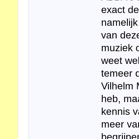
exact de
namelijk
van deze
muziek o
weet wel
temeer d
Vilhelm 
heb, maa
kennis 
meer van
begrijpe