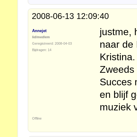
2008-06-13 12:09:40
justme, 
Annejet
lid/medlem
naar de 
Geregistreerd: 2008-04-03
Bijdragen: 14
Kristina.
Zweeds 
Succes 
en blijf
muziek v
Offline