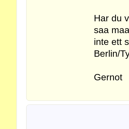
Har du va
saa maa
inte ett 
Berlin/T
Gernot