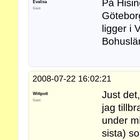
På Hisi
Evalisa
Gast
Göteborg
ligger i 
Bohusl
2008-07-22 16:02:21
Just det
Wittpott
Gast
jag tillb
under mit
sista) s