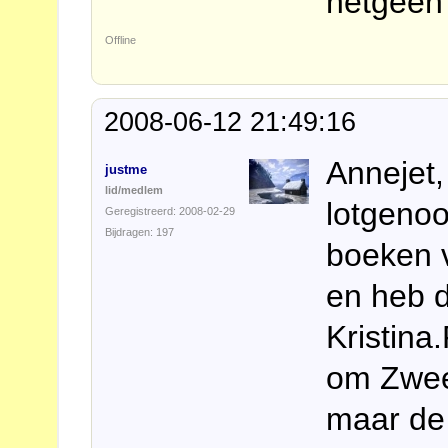
hetgeen 
Offline
2008-06-12 21:49:16
Annejet,
justme
lid/medlem
lotgeno
Geregistreerd: 2008-02-29
Bijdragen: 197
boeken 
en heb d
Kristina
om Zweed
maar de 