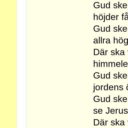
Gud ske 
höjder få
Gud ske 
allra hög
Där ska 
himmele
Gud ske 
jordens 
Gud ske p
se Jeru
Där ska 