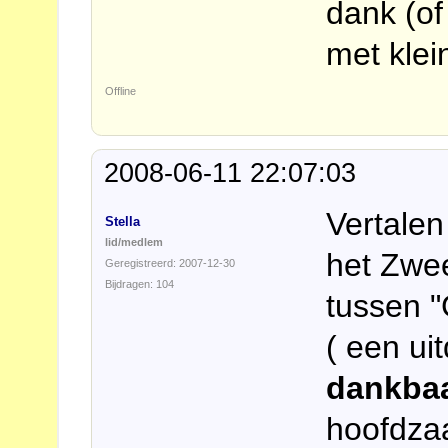
dank (of
met klein
Offline
2008-06-11 22:07:03
Vertalen
Stella
lid/medlem
het Zwee
Geregistreerd: 2007-12-30
Bijdragen: 104
tussen "
( een ui
dankba
hoofdzaa