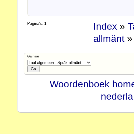
Index
»
T
Pagina's:
1
allmänt
» 
Ga naar
Woordenboek hom
nederl