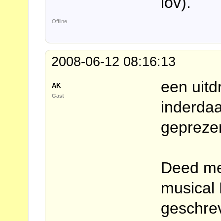
lov).
Offline
2008-06-12 08:16:13
een uitd
AK
Gast
inderdaa
gepreze
Deed me
musical 
geschre