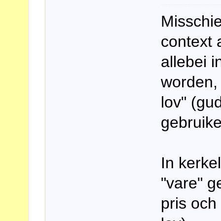
Misschie
context 
allebei 
worden, 
lov" (gu
gebruikel
In kerke
"vare" g
pris och