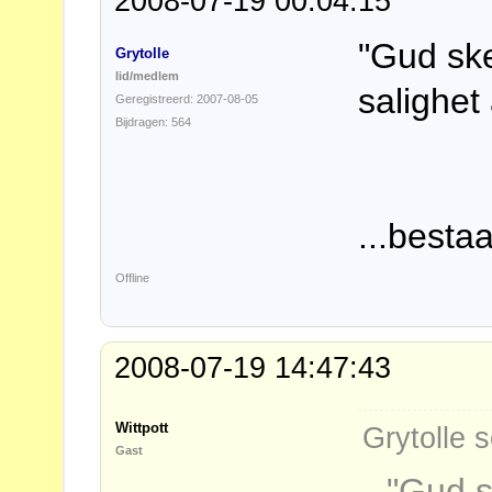
2008-07-19 00:04:15
"Gud ske
Grytolle
lid/medlem
salighet
Geregistreerd: 2007-08-05
Bijdragen: 564
...besta
Offline
2008-07-19 14:47:43
Wittpott
Grytolle s
Gast
"Gud s