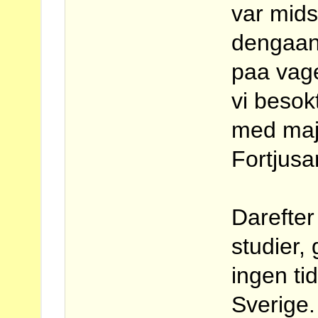
var mid
dengaang
paa vage
vi besok
med maj
Fortjusa
Darefter
studier,
ingen tid 
Sverige.