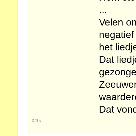
...
Velen on
negatief
het liedj
Dat lied
gezonge
Zeeuwen
waardere
Dat vond
Offline