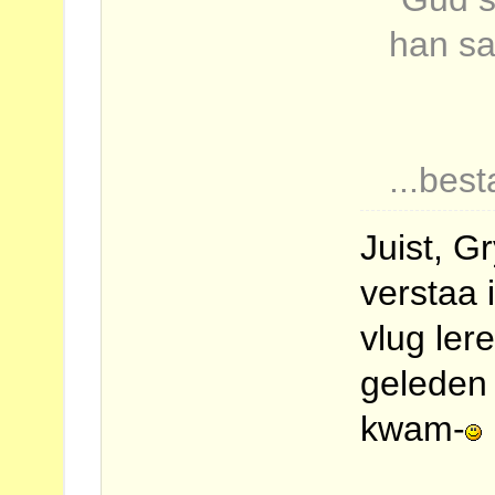
han sa
...bes
Juist, G
verstaa 
vlug lere
geleden
kwam-