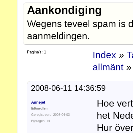
Aankondiging
Wegens teveel spam is d
aanmeldingen.
Index
»
T
Pagina's:
1
allmänt
» 
2008-06-11 14:36:59
Hoe verta
Annejet
lid/medlem
het Ned
Geregistreerd: 2008-04-03
Bijdragen: 14
Hur över