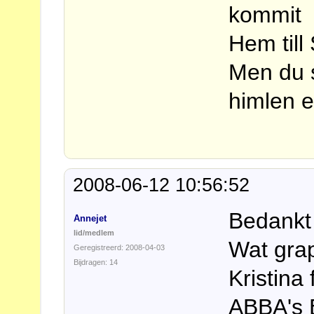
kommit
Hem till
Men du s
himlen 
2008-06-12 10:56:52
Bedankt 
Annejet
lid/medlem
Wat grap
Geregistreerd: 2008-04-03
Bijdragen: 14
Kristina
ABBA's B