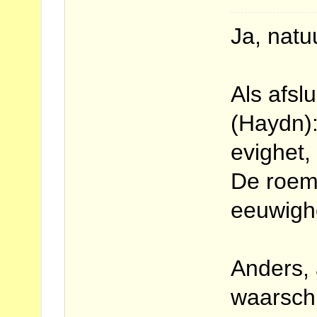
Ja, natuu
Als afsl
(Haydn):
evighet,
De roem 
eeuwigh
Anders, 
waarschi