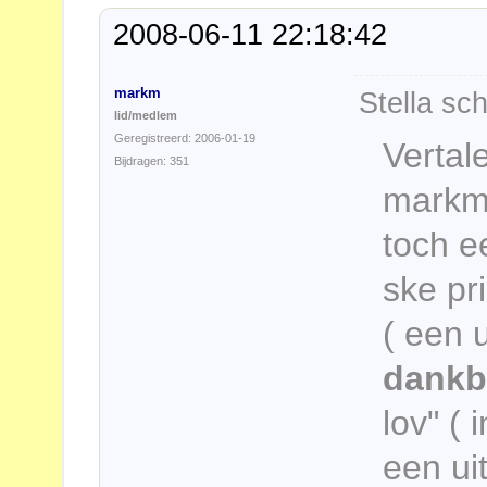
2008-06-11 22:18:42
markm
Stella sch
lid/medlem
Geregistreerd: 2006-01-19
Vertal
Bijdragen: 351
markm,
toch e
ske pri
( een 
dankb
lov" (
een ui