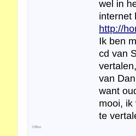
wel in h
internet 
http://h
Ik ben 
cd van S
vertalen
van Dan 
want oud
mooi, ik
te vertal
Offline