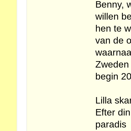
Benny, 
willen b
hen te w
van de 
waarnaa
Zweden 
begin 2
Lilla sk
Efter di
paradis