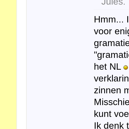
Jules.
Hmm... I
voor eni
gramatie
"gramati
het NL
verklar
zinnen 
Misschie
kunt voe
Ik denk 