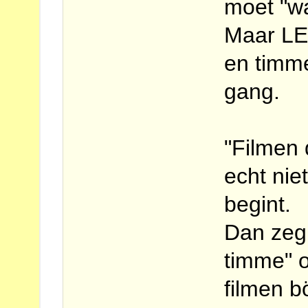
moet "w
Maar LET
en timme
gang.
"Filmen 
echt nie
begint.
Dan zeg 
timme" o
filmen bö