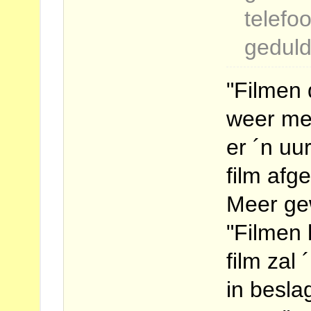
telefo
geduld 
"Filmen 
weer met
er ´n uu
film afge
Meer gew
"Filmen 
film zal
in besla