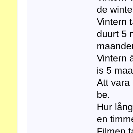
de winte
Vintern 
duurt 5
maanden
Vintern 
is 5 maa
Att vara 
be.
Hur lång
en timme
Filmen t