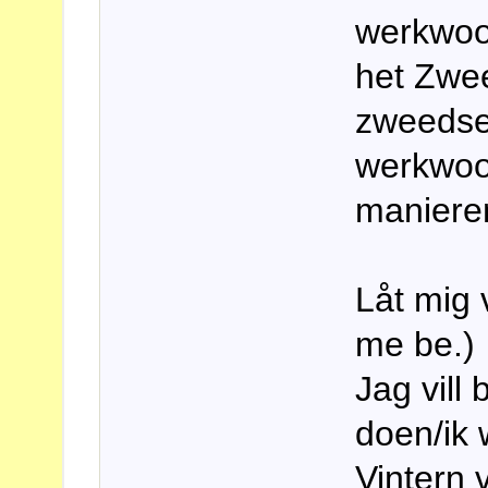
werkwoo
het Zwee
zweedse
werkwoo
maniere
Låt mig 
me be.)
Jag vill
doen/ik 
Vintern 