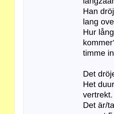
langzaam
Han dröj
lang ove
Hur lång
kommer? 
timme i
Det dröj
Het duur
vertrekt.
Det är/ta