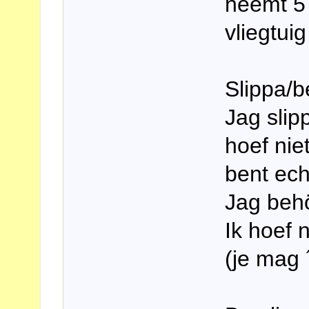
neemt 5 
vliegtui
Slippa/b
Jag slipp
hoef nie
bent ech
Jag behö
Ik hoef 
(je mag 