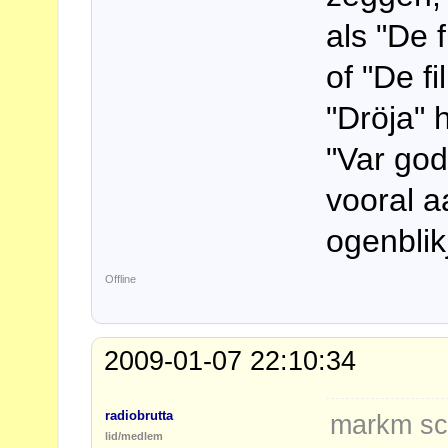
als "De 
of "De fi
"Dröja" h
"Var god
vooral a
ogenblikj
Offline
2009-01-07 22:10:34
radiobrutta
markm sc
lid/medlem