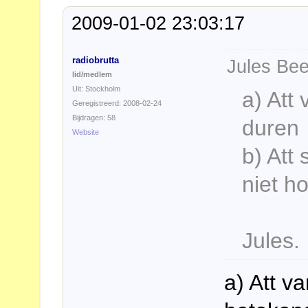
2009-01-02 23:03:17
radiobrutta
Jules Bee
lid/medlem
Uit: Stockholm
a) Att 
Geregistreerd: 2008-02-24
Bijdragen: 58
duren
Website
b) Att 
niet h
Jules.
a) Att va