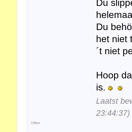
Du slipp
helemaal
Du behöv
het niet
´t niet p
Hoop dat
is.
Laatst be
23:44:37)
Offline