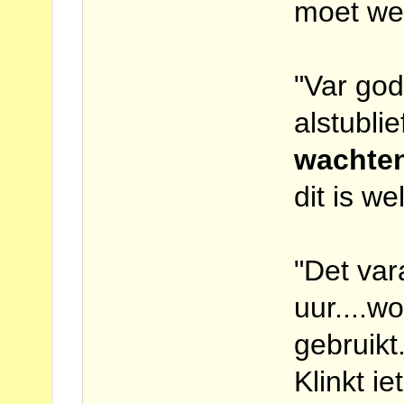
moet wee
"Var god
alstublie
wachte
dit is we
"Det var
uur....w
gebruikt
Klinkt i