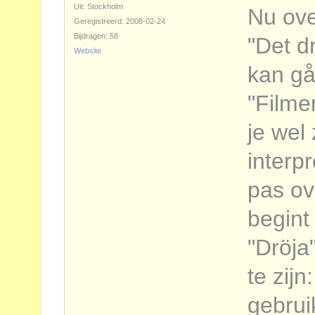
Uit: Stockholm
Nu ove
Geregistreerd: 2008-02-24
Bijdragen: 58
"Det d
Website
kan gå
"Filme
je wel
interp
pas ov
begint 
"Dröja"
te zijn
gebrui