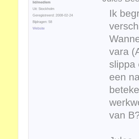
lid/medlem
Uit: Stockholm
Ik beg
Geregistreerd: 2008-02-24
Bijdragen: 58
versch
Website
Wannee
vara (A
slippa 
een na
beteke
werkwo
van B