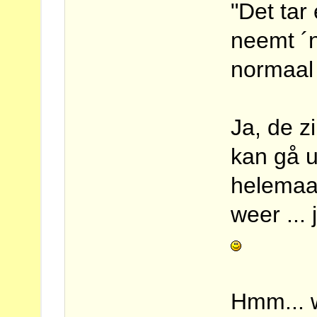
"Det tar
neemt ´n
normaal 
Ja, de zi
kan gå ut
helemaal
weer ...
Hmm... w