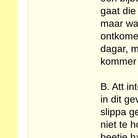
gaat di
maar wa
ontkomen
dagar, m
kommer d
B. Att i
in dit ge
slippa ge
niet te
beetje h