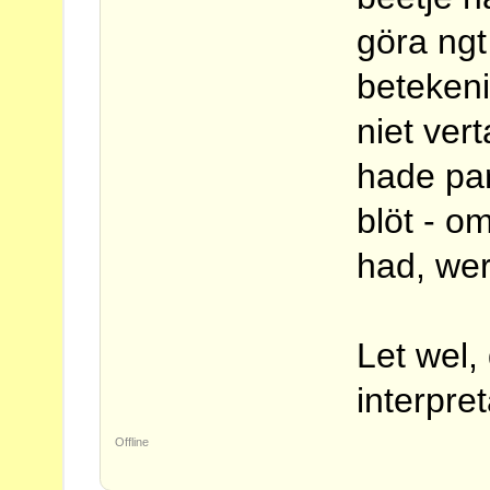
göra ngt
betekeni
niet ver
hade par
blöt - om
had, werd
Let wel, 
interpret
Offline