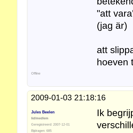
betekend
"att var
(jag är)
att slipp
hoeven 
Offline
2009-01-03 21:18:16
Ik begri
Jules Beelen
lid/medlem
verschil
Geregistreerd: 2007-12-01
Bijdragen: 685