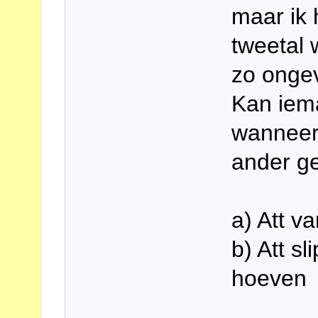
maar ik 
tweetal
zo onge
Kan iem
wanneer
ander ge
a) Att va
b) Att sl
hoeven