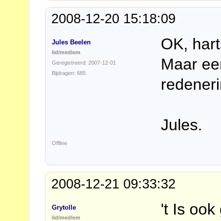
2008-12-20 15:18:09
OK, har
Jules Beelen
lid/medlem
Maar ee
Geregistreerd: 2007-12-01
Bijdragen: 685
redeneri
Jules.
Offline
2008-12-21 09:33:32
't Is oo
Grytolle
lid/medlem