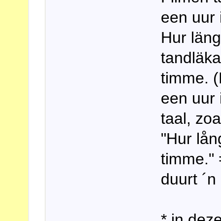
een uur 
Hur län
tandläka
timme. (
een uur 
taal, zoa
"Hur lån
timme." 
duurt ´n 
* in dez