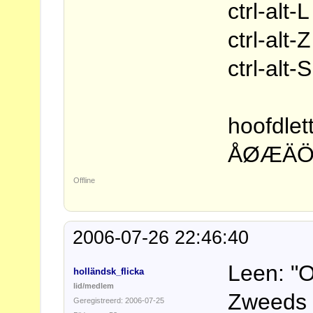
ctrl-alt-
ctrl-alt-
ctrl-alt-
hoofdlet
ÅØÆÄÖ
Offline
2006-07-26 22:46:40
Leen: "O
holländsk_flicka
lid/medlem
Zweeds s
Geregistreerd: 2006-07-25