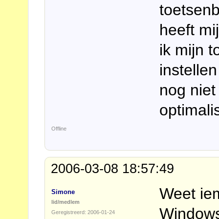
toetsen
heeft mi
ik mijn 
instelle
nog niet
optimali
Offline
2006-03-08 18:57:49
Weet iem
Simone
lid/medlem
Windows
Geregistreerd: 2006-01-24