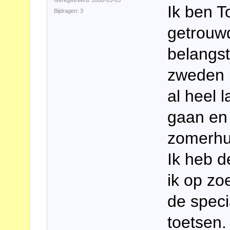
Geregistreerd: 2006-03-05
Ik ben T
Bijdragen: 3
getrouw
belangst
zweden k
al heel 
gaan en 
zomerhu
Ik heb 
ik op zo
de speci
toetsen.