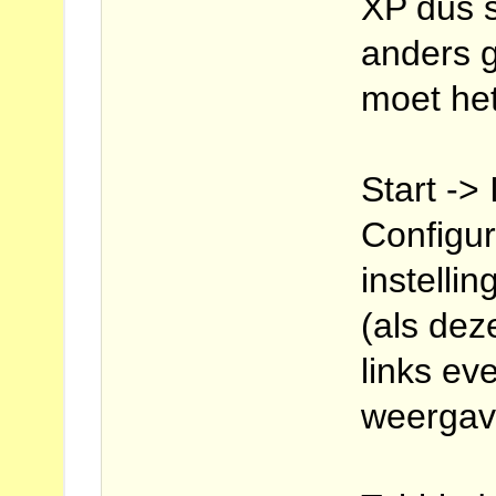
XP dus 
anders 
moet het
Start -> 
Configur
instellin
(als dez
links e
weergave