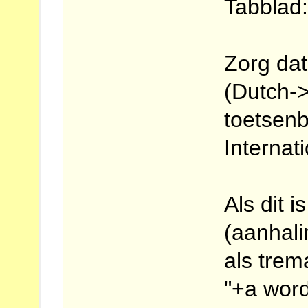
Tabblad:
Zorg dat
(Dutch->
toetsenb
Internat
Als dit i
(aanhal
als trem
"+a word