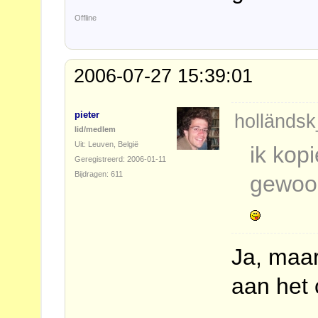
Offline
2006-07-27 15:39:01
pieter
holländsk
lid/medlem
Uit: Leuven, België
ik kopi
Geregistreerd: 2006-01-11
Bijdragen: 611
gewoo
Ja, maar 
aan het