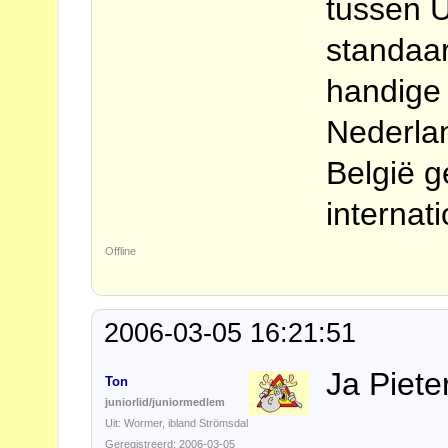
tussen U
standaa
handige 
Nederlan
België g
internati
Offline
2006-03-05 16:21:51
Ja Pieter
Ton
juniorlid/juniormedlem
Uit: Wormer, ibland Strömsdal
Geregistreerd: 2006-03-05