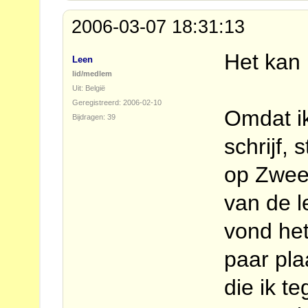
2006-03-07 18:31:13
Het kan 
Leen
lid/medlem
Uit: België
Geregistreerd: 2006-02-10
Omdat i
Bijdragen: 39
schrijf, 
op Zweed
van de l
vond het
paar pla
die ik 