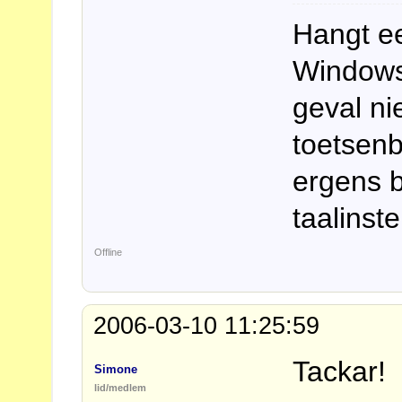
Hangt e
Windowsv
geval ni
toetsenb
ergens b
taalinste
Offline
2006-03-10 11:25:59
Tackar!
Simone
lid/medlem