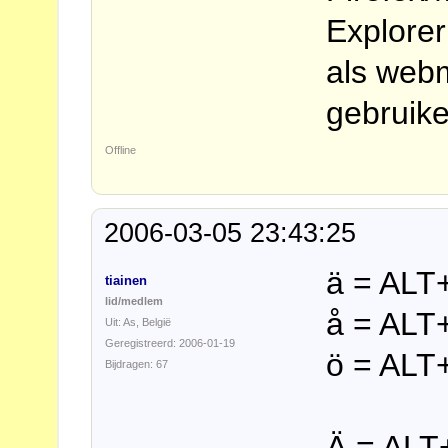
Explorer
als webm
gebruike
Offline
2006-03-05 23:43:25
ä = ALT
tiainen
lid/medlem
å = ALT
Uit: As, België
Geregistreerd: 2006-01-19
ö = ALT
Bijdragen: 67
Ä = ALT