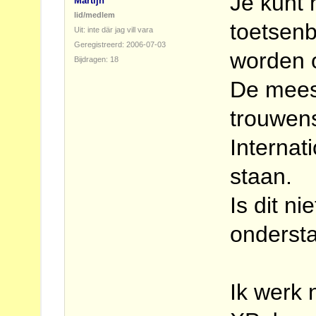
Je kunt 
Martijn
lid/medlem
toetsenb
Uit: inte där jag vill vara
Geregistreerd: 2006-07-03
worden o
Bijdragen: 18
De mees
trouwens
Internat
staan.
Is dit ni
onderst
Ik werk