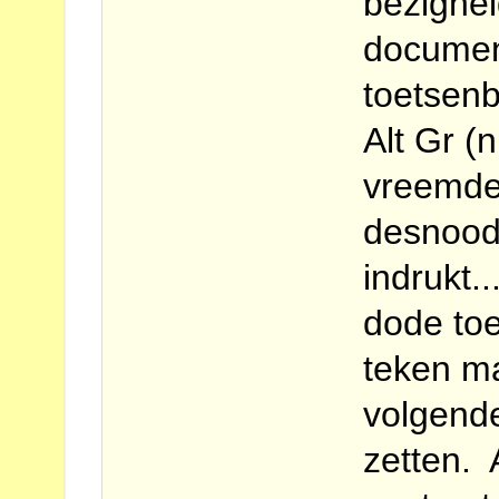
bezighe
documen
toetsenb
Alt Gr (
vreemde
desnoods
indrukt..
dode toe
teken m
volgende
zetten. 