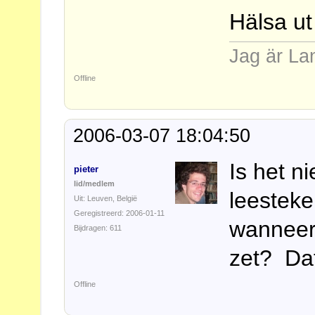
Hälsa u
Jag är La
Offline
2006-03-07 18:04:50
Is het n
pieter
lid/medlem
leesteke
Uit: Leuven, België
Geregistreerd: 2006-01-11
wanneer
Bijdragen: 611
zet? Dat 
Offline