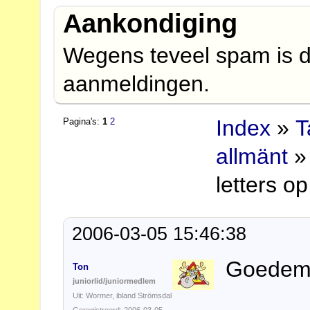
Aankondiging
Wegens teveel spam is d
aanmeldingen.
Index
»
T
Pagina's:
1
2
allmänt
» 
letters o
2006-03-05 15:46:38
Goedemi
Ton
juniorlid/juniormedlem
Uit: Wormer, ibland Strömsdal