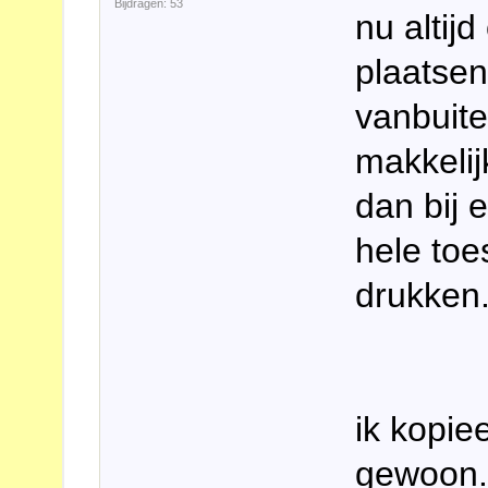
Bijdragen: 53
nu altij
plaatsen
vanbuite
makkelij
dan bij 
hele toe
drukken.
ik kopiee
gewoon