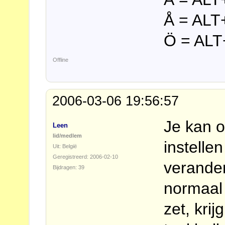
Å = ALT
Ö = ALT
Offline
2006-03-06 19:56:57
Je kan o
Leen
lid/medlem
instelle
Uit: België
Geregistreerd: 2006-02-10
verander
Bijdragen: 39
normaal 
zet, krij