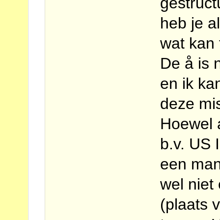
gestruct
heb je a
wat kan 
De å is 
en ik kan
deze mis
Hoewel a
b.v. US 
een mani
wel niet
(plaats 