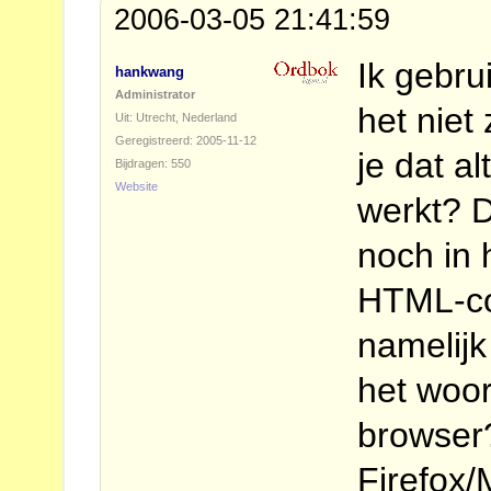
2006-03-05 21:41:59
Ik gebru
hankwang
Administrator
het niet
Uit: Utrecht, Nederland
Geregistreerd: 2005-11-12
je dat a
Bijdragen: 550
Website
werkt? D
noch in
HTML-co
namelijk
het woo
browser
Firefox/