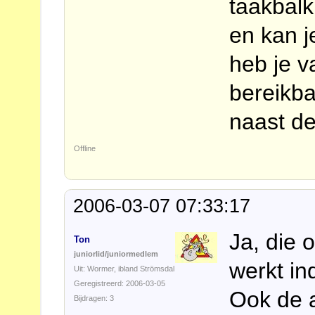
taakbal
en kan j
heb je v
bereikba
naast de
Offline
2006-03-07 07:33:17
Ja, die 
Ton
juniorlid/juniormedlem
werkt in
Uit: Wormer, ibland Strömsdal
Geregistreerd: 2006-03-05
Ook de 
Bijdragen: 3