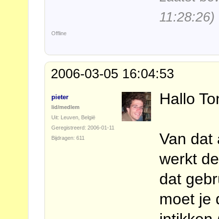
11:28:26)
Offline
2006-03-05 16:04:53
Hallo To
pieter
lid/medlem
Uit: Leuven, België
Geregistreerd: 2006-01-11
Van dat 
Bijdragen: 611
werkt de
dat gebr
moet je 
intikken 