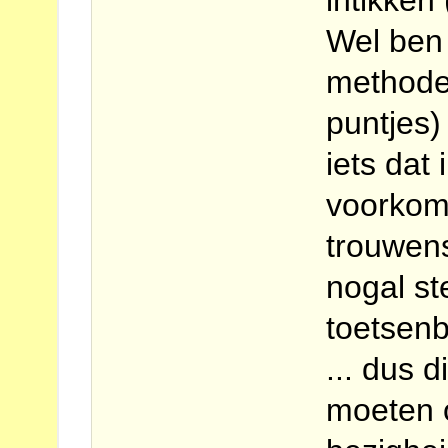
Wel ben 
methode
puntjes)
iets dat 
voorkomt
trouwens
nogal st
toetsenb
... dus d
moeten 