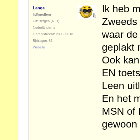
Ik heb m
Lange
lid/medlem
Zweeds i
Uit: Bergen (N-H)
Nederländerna
waar de 
Geregistreerd: 2005-11-18
Bijdragen: 81
geplakt 
Website
Ook kan 
EN toets
Leen uit
En het m
MSN of 
gewoon t