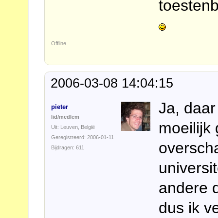
toestenb
Offline
2006-03-08 14:04:15
Ja, daar 
pieter
lid/medlem
moeilijk
Uit: Leuven, België
Geregistreerd: 2006-01-11
overscha
Bijdragen: 611
universit
andere d
dus ik v