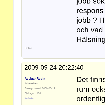
jobb sök
respons
jobb ? H
och vad 
Hälsning
Offline
2009-09-24 20:22:40
Det fin
Adelaar Robin
lid/medlem
rum ocks
Geregistreerd: 2009-05-12
Bijdragen: 106
ordentli
Website