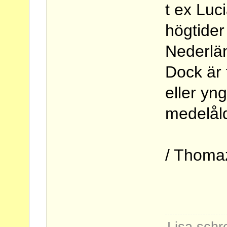
t ex Lu
högtider
Nederlä
Dock är 
eller yn
medelåld
/ Thoma