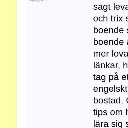
Bijdragen: 3
sagt leva
och trix
boende s
boende ä
mer lova
länkar, 
tag på e
engelskt
bostad. 
tips om 
lära sig