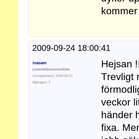
kommer 
2009-09-24 18:00:41
Hejsan !
inasam
juniorlid/juniormedlem
Trevligt
Geregistreerd: 2009-09-21
Bijdragen: 3
förmodli
veckor l
händer 
fixa. Men