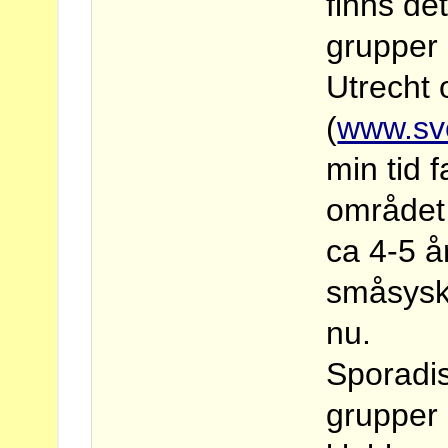
finns d
grupper
Utrecht
(
www.sv
min tid 
området 
ca 4-5 å
småsysko
nu.
Sporadis
grupper