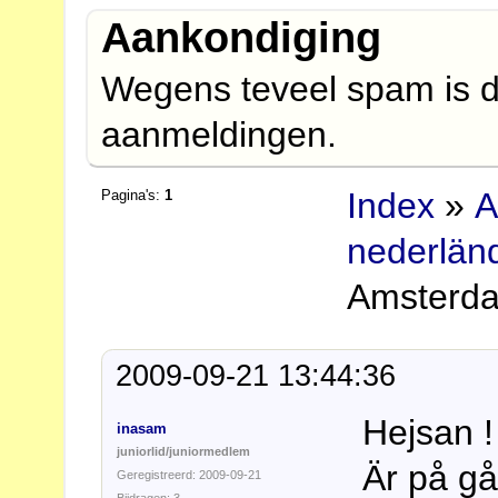
Aankondiging
Wegens teveel spam is d
aanmeldingen.
Index
»
A
Pagina's:
1
nederlän
Amsterda
2009-09-21 13:44:36
Hejsan !
inasam
juniorlid/juniormedlem
Är på gå
Geregistreerd: 2009-09-21