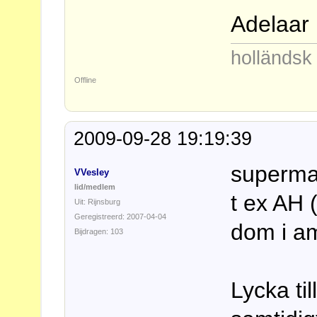
Adelaar
holländs
Offline
2009-09-28 19:19:39
superma
VVesley
lid/medlem
t ex AH 
Uit: Rijnsburg
Geregistreerd: 2007-04-04
dom i a
Bijdragen: 103
Lycka til