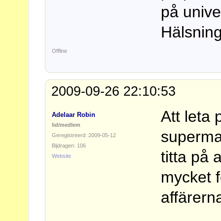
på univer
Hälsning
Offline
2009-09-26 22:10:53
Att leta
Adelaar Robin
lid/medlem
superma
Geregistreerd: 2009-05-12
Bijdragen: 106
titta på
Website
mycket f
affärern