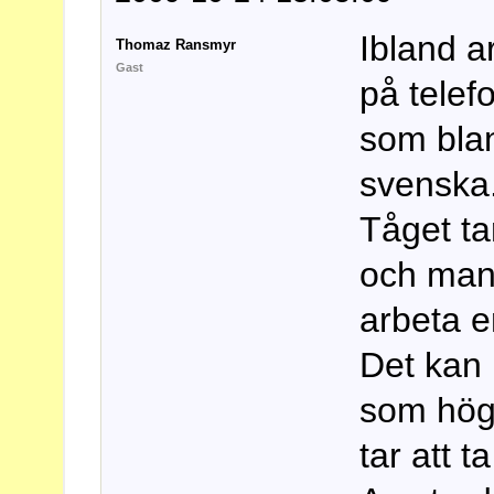
Ibland a
Thomaz Ransmyr
Gast
på telef
som blan
svenska.
Tåget t
och man 
arbeta e
Det kan 
som hög
tar att t