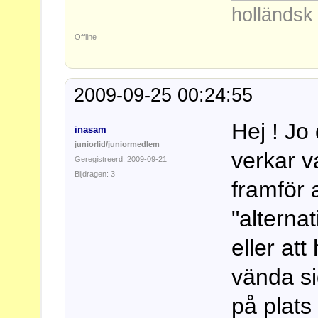
holländs
Offline
2009-09-25 00:24:55
Hej ! Jo
inasam
juniorlid/juniormedlem
verkar v
Geregistreerd: 2009-09-21
Bijdragen: 3
framför 
"alterna
eller at
vända si
på plats