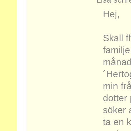
Lisa schr
Hej,
Skall f
familj
månad
´Herto
min fr
dotter
söker 
ta en k