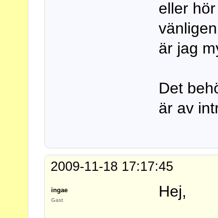
eller hö
vänligen 
är jag m
Det behö
är av in
2009-11-18 17:17:45
Hej,
ingae
Gast