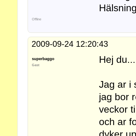
Hälsning
Offline
2009-09-24 12:20:43
Hej du...
superbaggo
Gast
Jag ar i
jag bor 
veckor ti
och ar f
dyker u