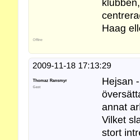
klubben,
centrera
Haag ell
Offline
2009-11-18 17:13:29
Hejsan -
Thomaz Ransmyr
Gast
översätt
annat ar
Vilket s
stort in