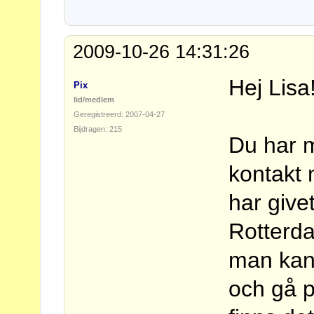
2009-10-26 14:31:26
Hej Lisa
Pix
lid/medlem
Geregistreerd: 2007-04-27
Bijdragen: 215
Du har m
kontakt
har give
Rotterd
man kan
och gå p