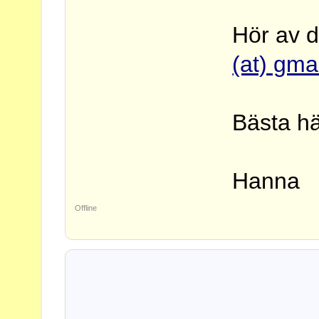
Hör av d
(at) gmai
Bästa hä
Hanna
Offline