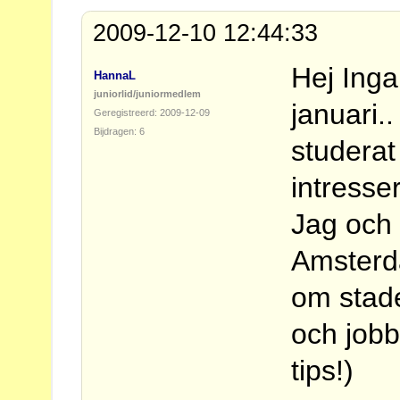
2009-12-10 12:44:33
Hej Inga!
HannaL
juniorlid/juniormedlem
januari.
Geregistreerd: 2009-12-09
Bijdragen: 6
studerat
intresse
Jag och m
Amsterda
om stade
och jobb
tips!)