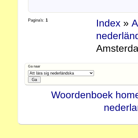
Index
»
A
Pagina's:
1
nederlän
Amsterda
Ga naar
Woordenboek hom
nederl