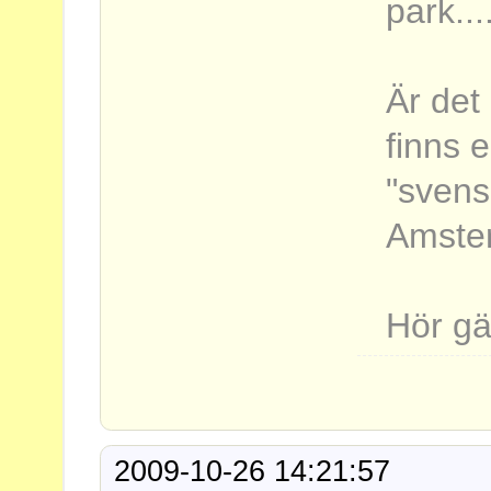
park...
Är det
finns 
"sven
Amste
Hör gä
2009-10-26 14:21:57