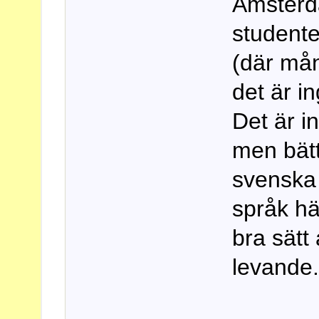
Amsterd
studenter
(där mån
det är in
Det är i
men bätt
svenska i
språk hä
bra sätt
levande