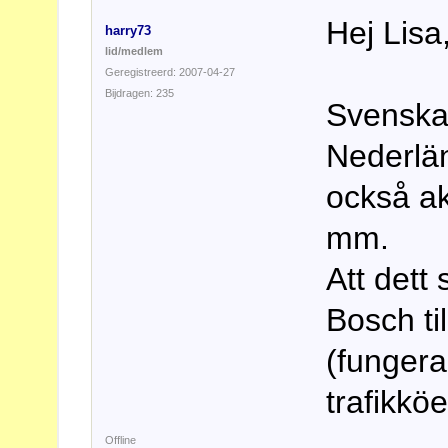
Hej Lisa
harry73
lid/medlem
Geregistreerd: 2007-04-27
Bijdragen: 235
Svenska
Nederlän
också ak
mm.
Att dett
Bosch ti
(fungera
trafikköe
Offline