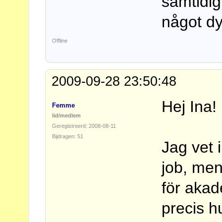
samtidig
något d
Offline
2009-09-28 23:50:48
Hej Ina!
Femme
lid/medlem
Geregistreerd: 2008-08-11
Bijdragen: 51
Jag vet 
job, men
för akad
precis h