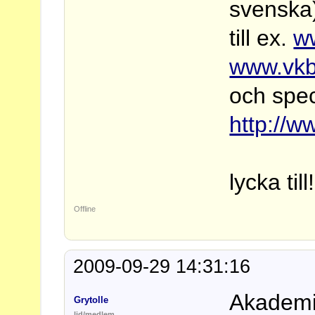
svenska
till ex.
ww
www.vkb
och spec
http://w
lycka till!
Offline
2009-09-29 14:31:16
Akademi
Grytolle
lid/medlem