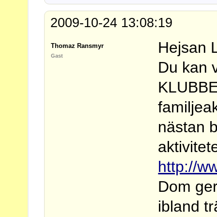
2009-10-24 13:08:19
Hejsan L
Thomaz Ransmyr
Gast
Du kan 
KLUBBE
familjea
nästan b
aktivitet
http://w
Dom ger
ibland t