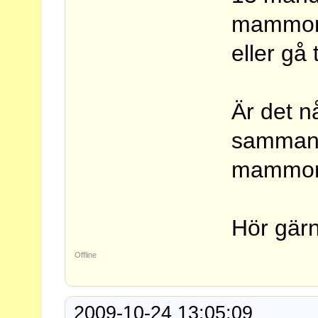
mammor s
eller gå t
Är det n
sammans
mammor"
Hör gärn
Offline
2009-10-24 13:05:09