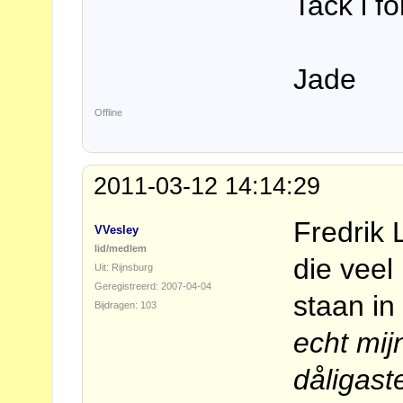
Tack i fö
Jade
Offline
2011-03-12 14:14:29
Fredrik 
VVesley
lid/medlem
die veel
Uit: Rijnsburg
Geregistreerd: 2007-04-04
staan in
Bijdragen: 103
echt mij
dåligast