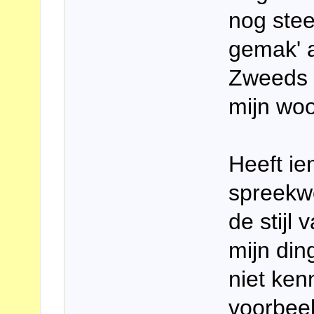
nog stee
gemak' a
Zweeds s
mijn woo
Heeft ie
spreekw
de stijl 
mijn din
niet ken
voorbeel