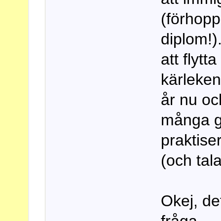
(förhopp
diplom!)
att flyt
kärleken
år nu oc
många g
praktiser
(och tal
Okej, de
fråga.