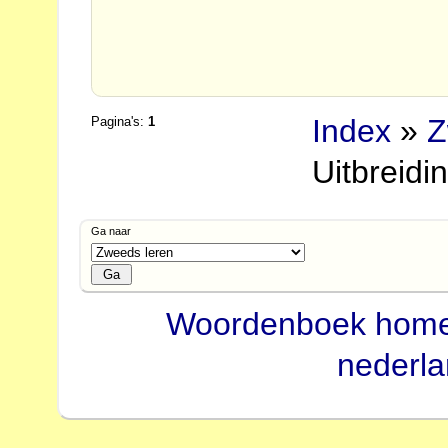
Index
»
Z
Pagina's:
1
Uitbreid
Ga naar
Woordenboek hom
nederl