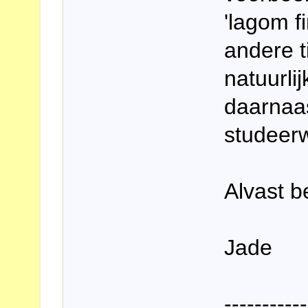
'lagom f
andere t
natuurli
daarnaas
studeer
Alvast b
Jade
-----------