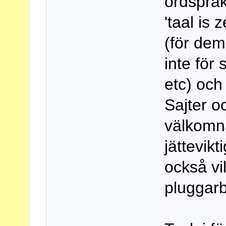
ordspråk
'taal is 
(för dem
inte för
etc) och
Sajter o
välkomna
jättevik
också vil
pluggarb