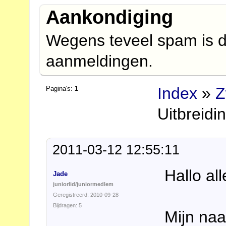
Aankondiging
Wegens teveel spam is d
aanmeldingen.
Index
»
Z
Pagina's:
1
Uitbreid
2011-03-12 12:55:11
Hallo al
Jade
juniorlid/juniormedlem
Geregistreerd: 2010-09-28
Bijdragen: 5
Mijn naa