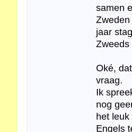
samen en
Zweden 
jaar sta
Zweeds 
Oké, dat
vraag.
Ik spree
nog geen
het leuk
Engels t