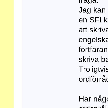
Jag kan 
en SFI k
att skri
engelska
fortfara
skriva b
Troligtvi
ordförråd
Har någ