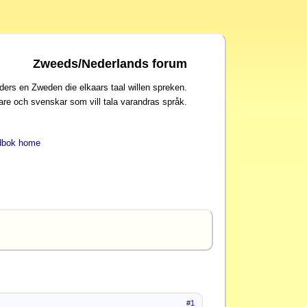
Zweeds/Nederlands forum
ders en Zweden die elkaars taal willen spreken.
are och svenskar som vill tala varandras språk.
dbok home
#1