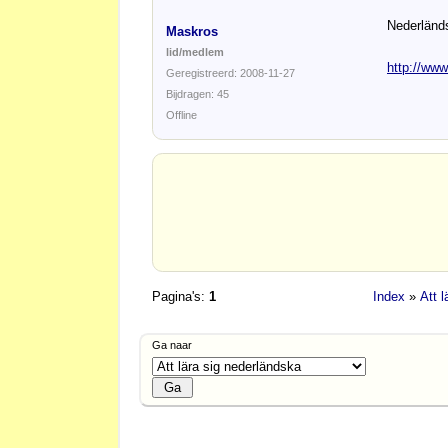
Nederländ
Maskros
lid/medlem
http://www
Geregistreerd: 2008-11-27
Bijdragen: 45
Offline
Pagina's:
1
Index
»
Att 
Ga naar