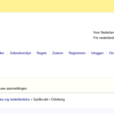
Voor Nederlan
För nederländ
dex
Gebruikerslijst
Regels
Zoeken
Registreren
Inloggen
Or
euwe aanmeldingen.
lära sig nederländska
» Språkcafe i Göteborg