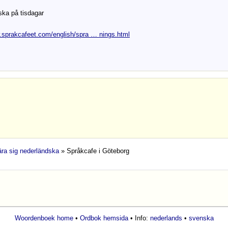
ska på tisdagar
.sprakcafeet.com/english/spra … nings.html
lära sig nederländska
» Språkcafe i Göteborg
Woordenboek home
•
Ordbok hemsida
• Info:
nederlands
•
svenska