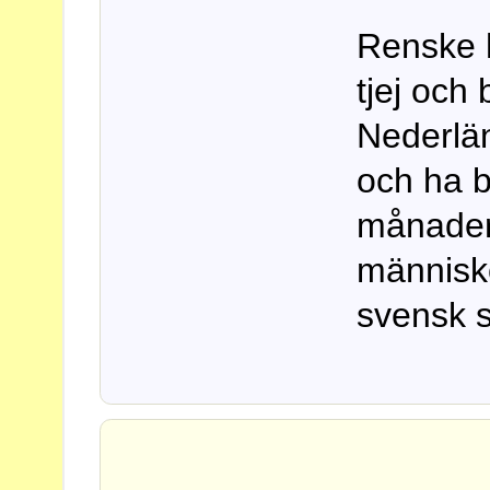
Renske h
tjej och 
Nederlän
och ha b
månader.
människo
svensk s