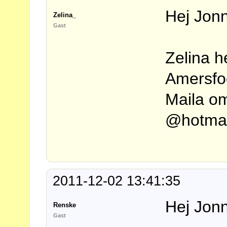
Hej Jon
Zelina_
Gast
Zelina h
Amersfoo
Maila om
@hotmai
2011-12-02 13:41:35
Hej Jon
Renske
Gast