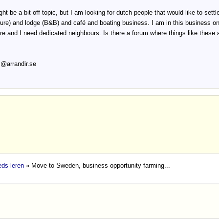
ight be a bit off topic, but I am looking for dutch people that would like to set
ure) and lodge (B&B) and café and boating business. I am in this business o
ere and I need dedicated neighbours. Is there a forum where things like these
 @arrandir.se
ds leren
» Move to Sweden, business opportunity farming...