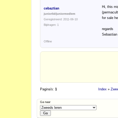
Hi, this m
cebaztian
(permacult
juniorlid/juniormedlem
for sale h
Geregistreerd: 2011-06-10
Bijdragen: 1
regards
Sebastian
Offline
Pagina's:
1
Index
»
Zwee
Ga naar