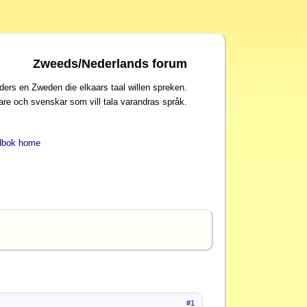
Zweeds/Nederlands forum
ders en Zweden die elkaars taal willen spreken.
are och svenskar som vill tala varandras språk.
dbok home
#1