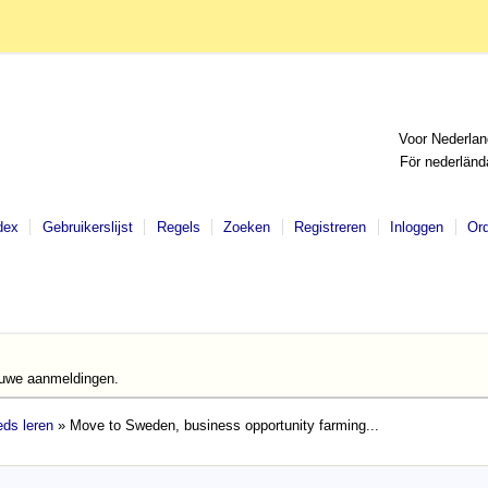
Voor Nederlan
För nederländ
dex
Gebruikerslijst
Regels
Zoeken
Registreren
Inloggen
Or
euwe aanmeldingen.
ds leren
» Move to Sweden, business opportunity farming...