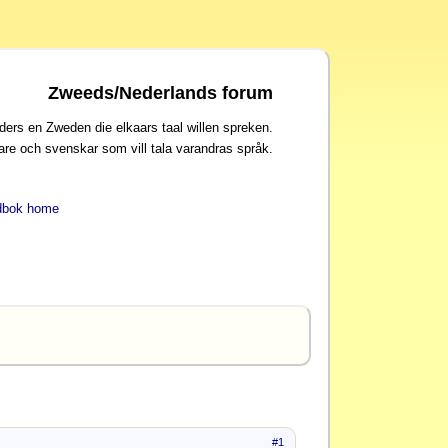
Zweeds/Nederlands forum
ders en Zweden die elkaars taal willen spreken.
are och svenskar som vill tala varandras språk.
dbok home
#1