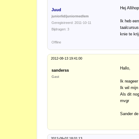
Hej Allihop
Juud
juniorlid/juniormedlem
Ik heb een
Geregistreerd: 2011-10-11
taalcursus
Bijdragen: 3
knie te kr
Offline
2012-08-13 19:41:00
Hallo,
sanderss
Gast
Ik reageer
Ik wil mij
Als dit no
mvgr
Sander de
2012-09-02 18:01:13