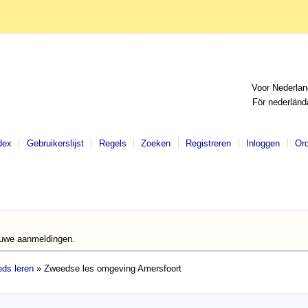
Voor Nederlan
För nederländ
dex
Gebruikerslijst
Regels
Zoeken
Registreren
Inloggen
Or
euwe aanmeldingen.
ds leren
» Zweedse les omgeving Amersfoort