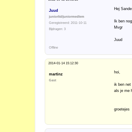
Hej Sander
Juud
juniorlid/juniormedlem
Ik ben nog
Geregistreerd: 2011-10-11
Mvgr
Bijdragen: 3
Juud
Offline
2014-01-14 15:12:30
hoi,
martinz
Gast
ik ben net
als je me 
groetejes