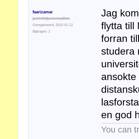
Jag kom
faarizamar
juniorlid/juniormedlem
flytta ti
Geregistreerd: 2015-01-12
Bijdragen: 1
forran t
studera
universit
ansokte 
distansk
lasforst
en god h
You can tr