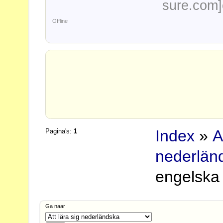
sure.com]c
Offline
Index
»
A
Pagina's:
1
nederlän
engelska 
Ga naar