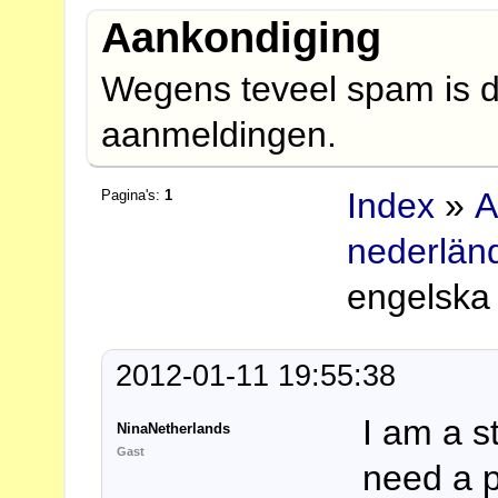
Aankondiging
Wegens teveel spam is d
aanmeldingen.
Index
»
A
Pagina's:
1
nederlän
engelska 
2012-01-11 19:55:38
I am a s
NinaNetherlands
Gast
need a p