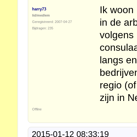
Ik woon 
harry73
lid/medlem
in de ar
Geregistreerd: 2007-04-27
Bijdragen: 235
volgens 
consulaa
langs en
bedrijve
regio (o
zijn in 
Offline
2015-01-12 08:33:19