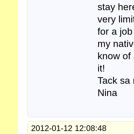
stay her
very lim
for a jo
my nativ
know of 
it!
Tack sa
Nina
2012-01-12 12:08:48