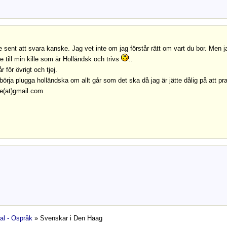
te sent att svara kanske. Jag vet inte om jag förstår rätt om vart du bor. Men ja
de till min kille som är Holländsk och trivs
..
r för övrigt och tjej.
börja plugga holländska om allt går som det ska då jag är jätte dålig på att pra
e(at)gmail.com
al - Ospråk
» Svenskar i Den Haag