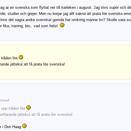
ag ar en svenska som flyttat ner till karleken i augusti. Jag trivs super och det
nde, studier och grejer. Men nu borjar jag allt sakna att prata lite svenska em
inns det nagra andra svenskar gomda har omkring manne tro? Skulle vara supe
or fika, traning, bio.. vad som helst
 tråden lite
rande jättekul att få prata lite svenska!
chreef:
 upp tråden lite
ortfarande jättekul att få prata lite svenska!
ar i Den Haag