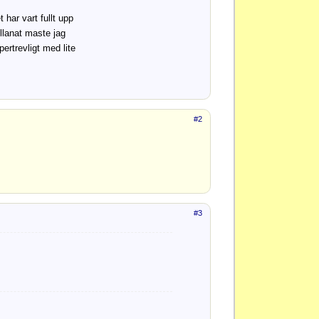
 har vart fullt upp
ellanat maste jag
rtrevligt med lite
#2
#3