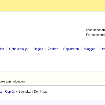
Voor Nederlan
För nederländ
dex
Gebruikerslijst
Regels
Zoeken
Registreren
Inloggen
Or
euwe aanmeldingen.
al - Ospråk
» Svenskar i Den Haag