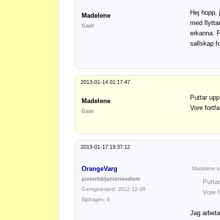
Hej hopp, j
Madelene
med flytta
Gast
erkanna. F
sallskap f
2013-01-14 01:17:47
Puttar upp
Madelene
Vore fortfa
Gast
2013-01-17 19:37:12
OrangeVarg
Madelene s
juniorlid/juniormedlem
Puttar
Geregistreerd: 2012-12-08
Vore f
Bijdragen: 4
Jag arbet