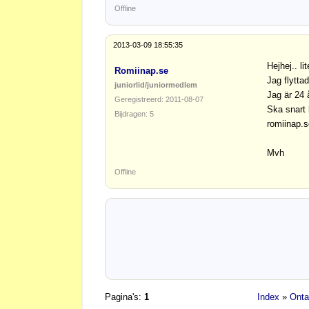
Offline
2013-03-09 18:55:35
Hejhej.. li
Romiinap.se
Jag flytta
juniorlid/juniormedlem
Jag är 24 å
Geregistreerd: 2011-08-07
Ska snart 
Bijdragen: 5
romiinap.s
Mvh
Offline
Pagina's:
1
Index
»
Onta