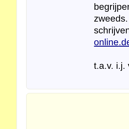
begrijpe
zweeds.
schrijv
online
.d
t.a.v. i.j