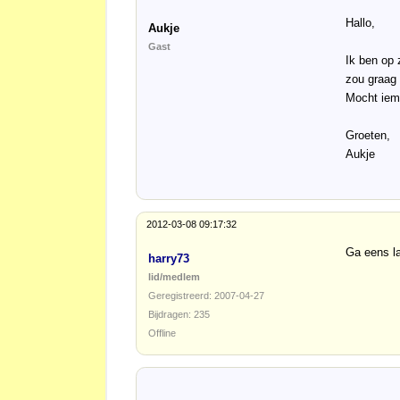
Hallo,
Aukje
Gast
Ik ben op 
zou graag 
Mocht iema
Groeten,
Aukje
2012-03-08 09:17:32
Ga eens la
harry73
lid/medlem
Geregistreerd: 2007-04-27
Bijdragen: 235
Offline