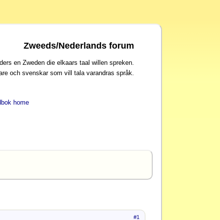
Zweeds/Nederlands forum
ders en Zweden die elkaars taal willen spreken.
are och svenskar som vill tala varandras språk.
dbok home
#1