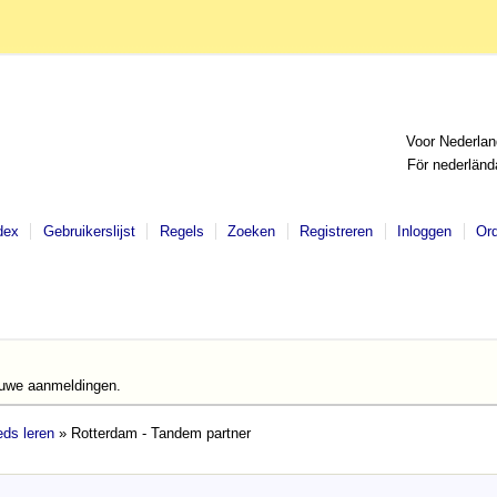
Voor Nederlan
För nederländ
dex
Gebruikerslijst
Regels
Zoeken
Registreren
Inloggen
Or
euwe aanmeldingen.
ds leren
» Rotterdam - Tandem partner