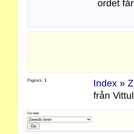
ordet får
Index
»
Z
Pagina's:
1
från Vittu
Ga naar