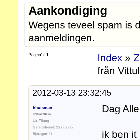
Aankondiging
Wegens teveel spam is d
aanmeldingen.
Index
»
Z
Pagina's:
1
från Vittu
2012-03-13 23:32:45
Dag All
hhuisman
lid/medlem
Uit: Tilburg
Geregistreerd: 2008-08-17
ik ben i
Bijdragen: 11