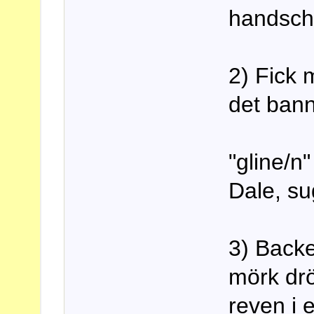
handsc
2) Fick 
det bann
"gline/n
Dale, su
3) Backe
mörk drö
reven i 