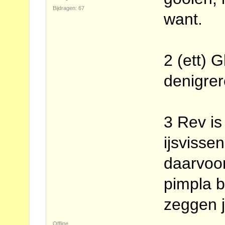
Bijdragen: 67
want.
2 (ett) 
denigrer
3 Rev is 
ijsvisse
daarvoor
pimpla b
zeggen j
Offline