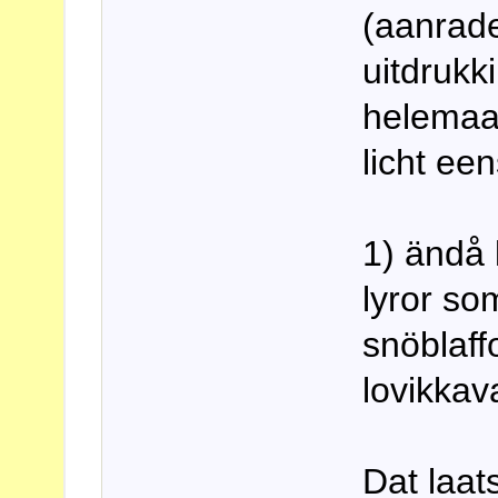
(aanrad
uitdrukk
helemaal
licht ee
1) ändå 
lyror so
snöblaff
lovikkav
Dat laat