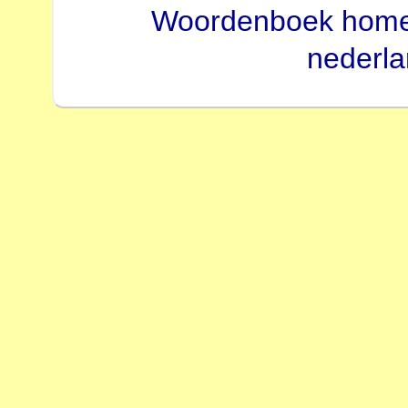
Woordenboek hom
nederl