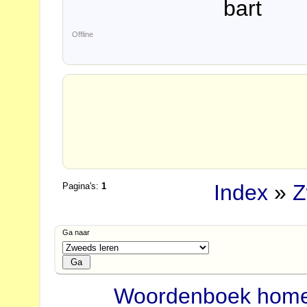
bart
Offline
Index
»
Z
Pagina's:
1
Ga naar
Woordenboek hom