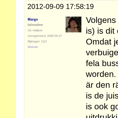
2012-09-09 17:58:19
Volgens 
Margo
lid/medlem
is) is d
Uit: Halland
Geregistreerd: 2006-05-07
Omdat je
Bijdragen: 1113
Website
verbuige
fela bus
worden. 
är den r
is de jui
is ook g
uitdrukk