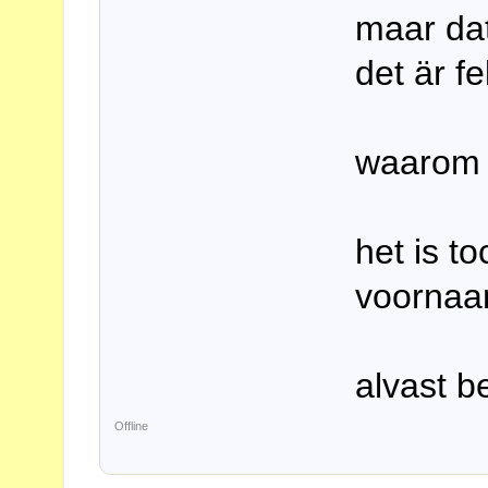
maar da
det är f
waarom n
het is t
voornaa
alvast b
Offline