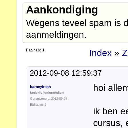
Aankondiging
Wegens teveel spam is d
aanmeldingen.
Index
»
Z
Pagina's:
1
2012-09-08 12:59:37
hoi alle
barneyfresh
juniorlid/juniormedlem
Geregistreerd: 2012-09-08
Bijdragen: 9
ik ben e
cursus, 