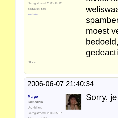
Geregistreerd: 2005-11-12
weliswaa
Bijdragen: 550
Website
spamberi
moest ve
bedoeld,
gedeacti
Offline
2006-06-07 21:40:34
Sorry, je
Margo
lid/medlem
Uit: Halland
Geregistreerd: 2006-05-07