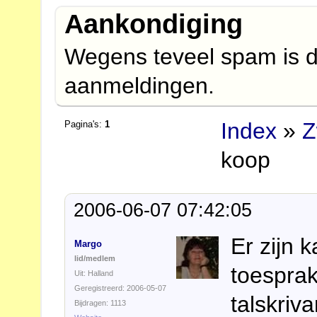
Aankondiging
Wegens teveel spam is d
aanmeldingen.
Index
»
Z
Pagina's:
1
koop
2006-06-07 07:42:05
Er zijn 
Margo
lid/medlem
toespra
Uit: Halland
Geregistreerd: 2006-05-07
talskriv
Bijdragen: 1113