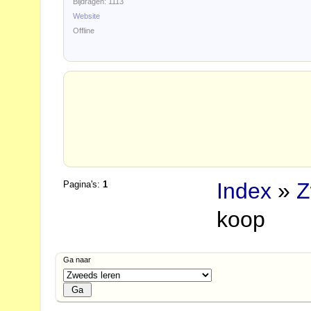
Bijdragen: 1113
Website
Offline
Index
»
Z
Pagina's:
1
koop
Ga naar