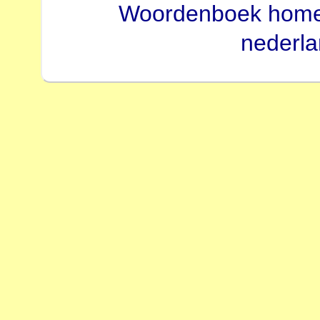
Woordenboek hom
nederl