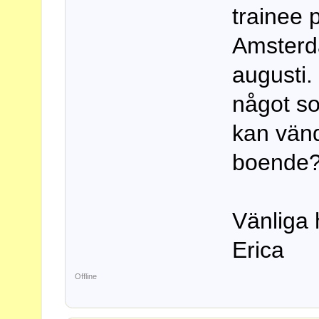
trainee p
Amsterd
augusti.
något so
kan vänd
boende
Vänliga 
Erica
Offline