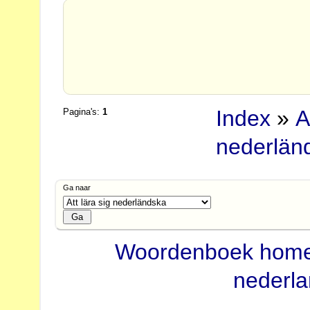
Index
»
A
Pagina's:
1
nederlän
Ga naar
Woordenboek hom
nederl