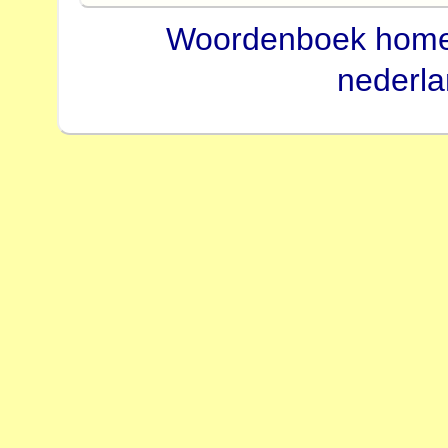
Woordenboek hom
nederl