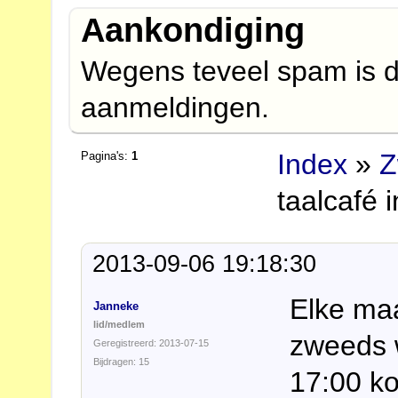
Aankondiging
Wegens teveel spam is d
aanmeldingen.
Index
»
Z
Pagina's:
1
taalcafé 
2013-09-06 19:18:30
Elke ma
Janneke
lid/medlem
zweeds w
Geregistreerd: 2013-07-15
Bijdragen: 15
17:00 k