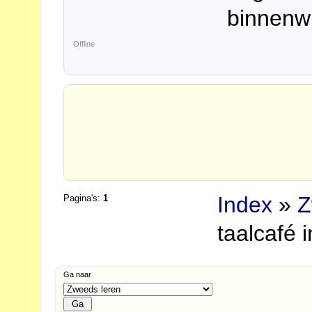
binnenw
Offline
Index
»
Z
Pagina's:
1
taalcafé 
Ga naar