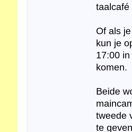
taalcafé
Of als j
kun je o
17:00 in
komen.
Beide w
maincam
tweede v
te geve