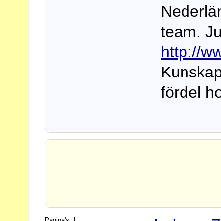
Nederlän
team. Ju
http://w
Kunskape
fördel h
Pagina's:
1