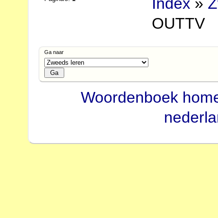
Index
»
Z
OUTTV
Ga naar
Woordenboek hom
nederl