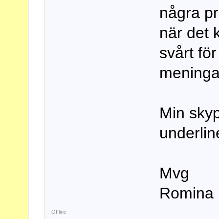
några pr
när det 
svårt fö
meninga
Min skyp
underlin
Mvg
Romina
Offline