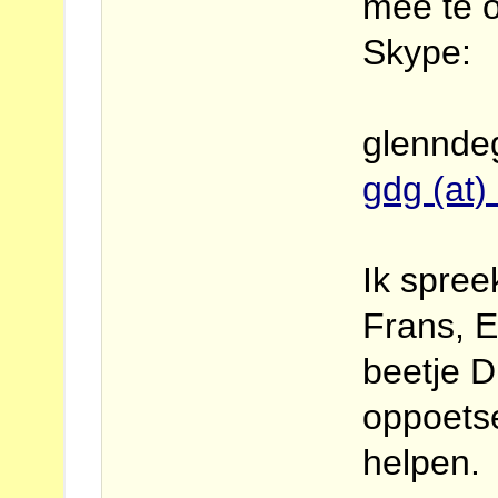
mee te 
Skype:
glennde
gdg (at)
Ik spree
Frans, E
beetje D
oppoets
helpen.