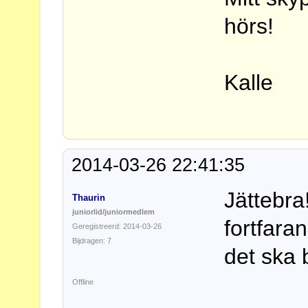
hörs!
Kalle
2014-03-26 22:41:35
Jättebra
Thaurin
juniorlid/juniormedlem
fortfara
Geregistreerd: 2014-03-26
Bijdragen: 7
det ska b
Offline