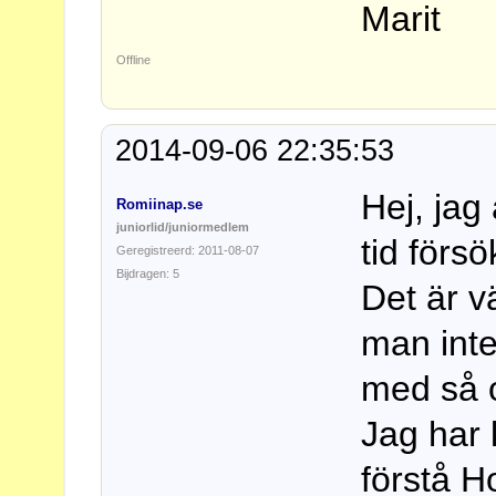
Marit
Offline
2014-09-06 22:35:53
Hej, jag
Romiinap.se
juniorlid/juniormedlem
tid förs
Geregistreerd: 2011-08-07
Bijdragen: 5
Det är vä
man int
med så o
Jag har 
förstå H