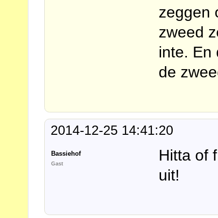
zeggen o
zweed ze
inte. En
de zweed
2014-12-25 14:41:20
Hitta of
Bassiehof
Gast
uit!