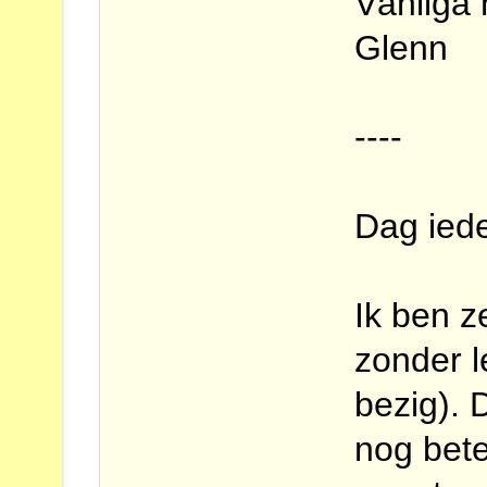
Vänliga 
Glenn
----
Dag ied
Ik ben z
zonder 
bezig). 
nog bet