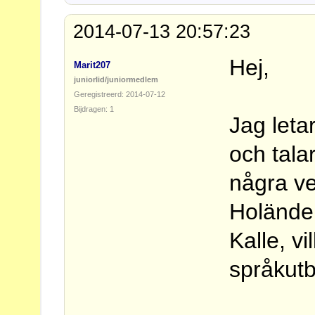
2014-07-13 20:57:23
Hej,
Marit207
juniorlid/juniormedlem
Geregistreerd: 2014-07-12
Bijdragen: 1
Jag letar
och tala
några ve
Holänder
Kalle, v
språkut