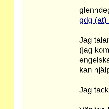
glennde
gdg (at)
Jag tala
(jag kom
engelska
kan hjäl
Jag tack