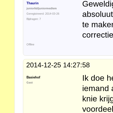
Geweldig
Thaurin
juniorlid/juniormedlem
absoluut
Geregistreerd: 2014-03-26
Bijdragen: 7
te maken
correcti
Offline
2014-12-25 14:27:58
Ik doe h
Basiehof
Gast
iemand a
knie kri
voordeel