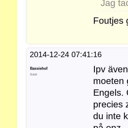
Jag ta
Foutjes 
2014-12-24 07:41:16
Ipv även
Bassiehof
Gast
moeten g
Engels. 
precies 
du inte 
på enz.