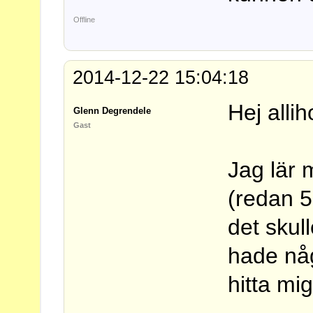
Offline
2014-12-22 15:04:18
Hej alli
Glenn Degrendele
Gast
Jag lär 
(redan 
det skul
hade någ
hitta mi