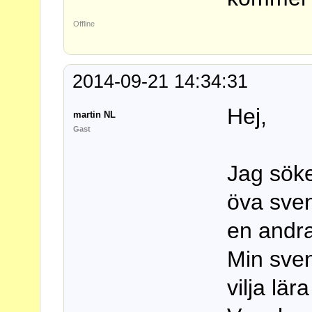
Offline
2014-09-21 14:34:31
Hej,
martin NL
Gast
Jag söke
öva sve
en andr
Min sven
vilja lä