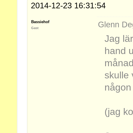
2014-12-23 16:31:54
Bassiehof
Glenn Deg
Gast
Jag lä
hand u
månade
skulle
någon 
(jag k