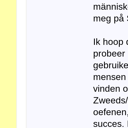
människ
meg på 
Ik hoop 
probeer a
gebruike
mensen t
vinden 
Zweeds/
oefenen,
succes. 