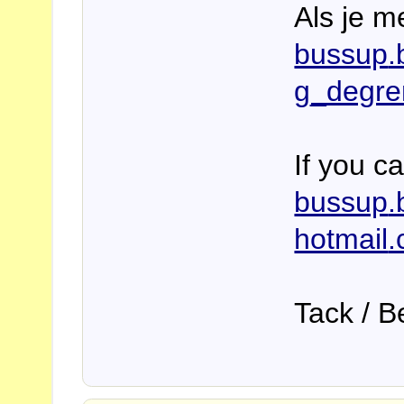
Als je m
bussup
.
g_degren
If you c
bussup
.
hotmail
.
Tack / B