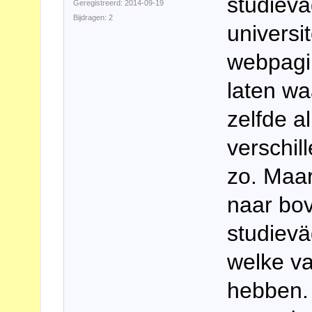
studievä
Geregistreerd: 2014-09-19
Bijdragen: 2
universi
webpagi
laten wa
zelfde a
verschil
zo. Maar
naar bo
studievä
welke v
hebben. 