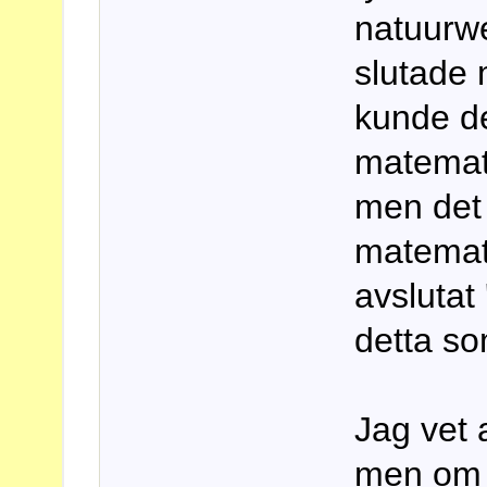
natuurw
slutade 
kunde de
matemati
men det
matemati
avslutat
detta s
Jag vet 
men om d