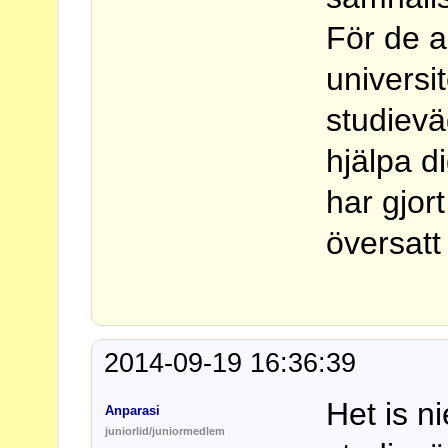
För de a
universi
studievä
hjälpa d
har gjor
översatt
2014-09-19 16:36:39
Het is n
Anparasi
juniorlid/juniormedlem