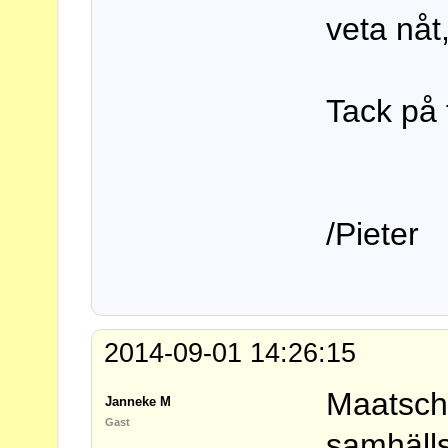
veta nåt,
Tack på 
/Pieter
2014-09-01 14:26:15
Maatsch
Janneke M
Gast
samhälls