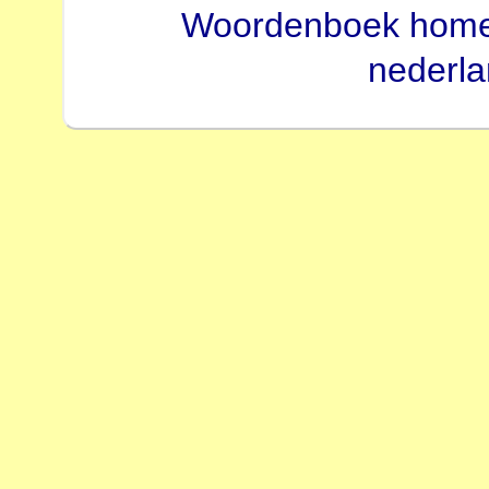
Woordenboek hom
nederl