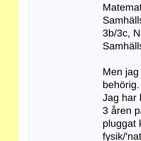
Matemat
Samhälls
3b/3c, N
Samhäll
Men jag 
behörig.
Jag har h
3 åren p
pluggat 
fysik/'n