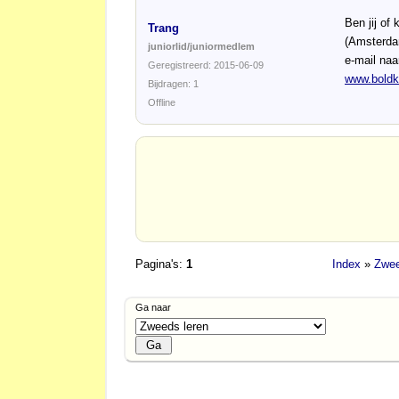
Ben jij of
Trang
(Amsterda
juniorlid/juniormedlem
e-mail naa
Geregistreerd: 2015-06-09
www.boldk
Bijdragen: 1
Offline
Pagina's:
1
Index
»
Zwee
Ga naar