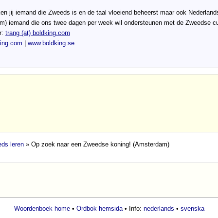
 ken jij iemand die Zweeds is en de taal vloeiend beheerst maar ook Nederlan
m) iemand die ons twee dagen per week wil ondersteunen met de Zweedse cus
r:
trang (at) boldking
.com
ing.com
|
www.boldking.se
ds leren
» Op zoek naar een Zweedse koning! (Amsterdam)
Woordenboek home
•
Ordbok hemsida
• Info:
nederlands
•
svenska