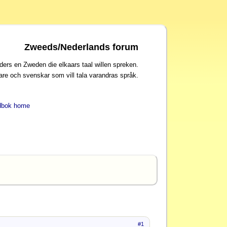
Zweeds/Nederlands forum
ders en Zweden die elkaars taal willen spreken.
are och svenskar som vill tala varandras språk.
dbok home
#1