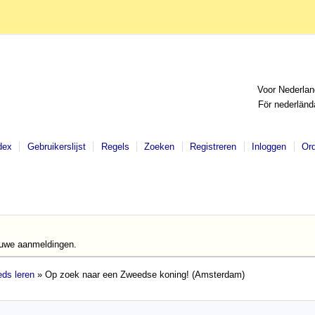
Voor Nederlan
För nederländ
dex
Gebruikerslijst
Regels
Zoeken
Registreren
Inloggen
Or
euwe aanmeldingen.
ds leren
» Op zoek naar een Zweedse koning! (Amsterdam)