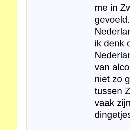
me in Z
gevoeld. 
Nederla
ik denk 
Nederla
van alco
niet zo g
tussen 
vaak zij
dingetje