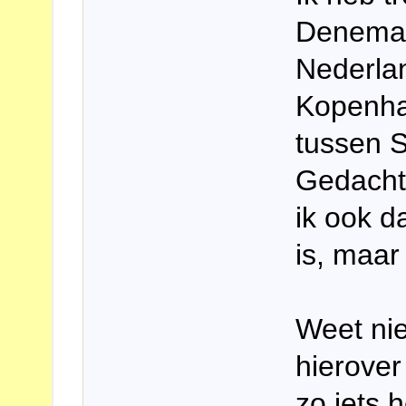
Denemar
Nederla
Kopenha
tussen S
Gedacht
ik ook d
is, maar
Weet nie
hierover
zo iets 