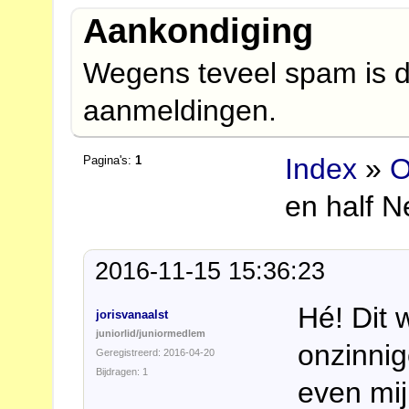
Aankondiging
Wegens teveel spam is d
aanmeldingen.
Index
»
O
Pagina's:
1
en half 
2016-11-15 15:36:23
Hé! Dit 
jorisvanaalst
juniorlid/juniormedlem
onzinnig
Geregistreerd: 2016-04-20
Bijdragen: 1
even mi