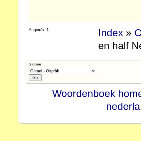
Index
»
O
Pagina's:
1
en half 
Ga naar
Woordenboek hom
nederl