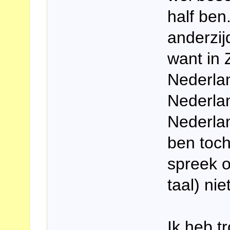
half ben
anderzij
want in
Nederla
Nederlan
Nederla
ben toc
spreek o
taal) ni
Ik heb t