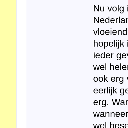
Nu volg 
Nederla
vloeiend
hopelijk
ieder g
wel hele
ook erg 
eerlijk 
erg. Wan
wanneer 
wel bese