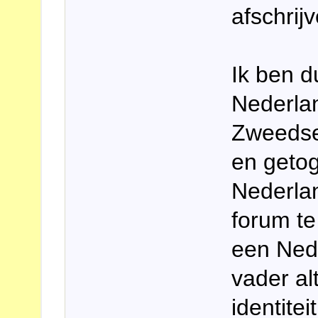
afschrij
Ik ben d
Nederlan
Zweedse
en getog
Nederlan
forum te
een Ned
vader al
identite