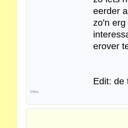
eerder a
zo'n erg
interess
erover t
Edit: de
Offline