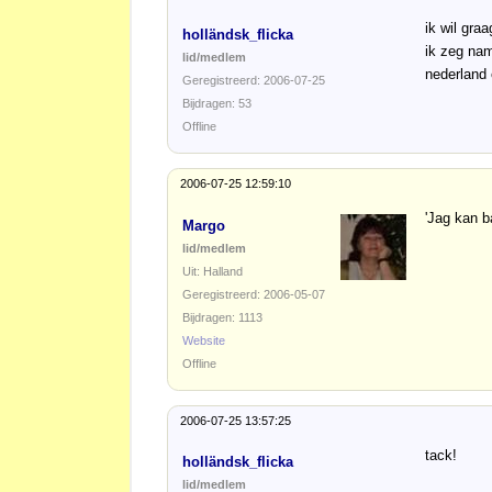
ik wil gra
holländsk_flicka
ik zeg nam
lid/medlem
nederland 
Geregistreerd: 2006-07-25
Bijdragen: 53
Offline
2006-07-25 12:59:10
'Jag kan b
Margo
lid/medlem
Uit: Halland
Geregistreerd: 2006-05-07
Bijdragen: 1113
Website
Offline
2006-07-25 13:57:25
tack!
holländsk_flicka
lid/medlem