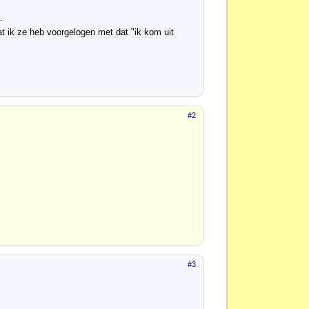
.
dat ik ze heb voorgelogen met dat "ik kom uit
#2
#3