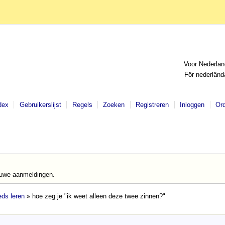
Voor Nederlan
För nederländ
dex
Gebruikerslijst
Regels
Zoeken
Registreren
Inloggen
Or
euwe aanmeldingen.
ds leren
» hoe zeg je "ik weet alleen deze twee zinnen?"