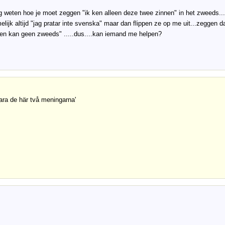
ag weten hoe je moet zeggen "ik ken alleen deze twee zinnen" in het zweeds...
elijk altijd "jag pratar inte svenska" maar dan flippen ze op me uit...zeggen 
en kan geen zweeds" .....dus....kan iemand me helpen?
ara de här två meningarna'