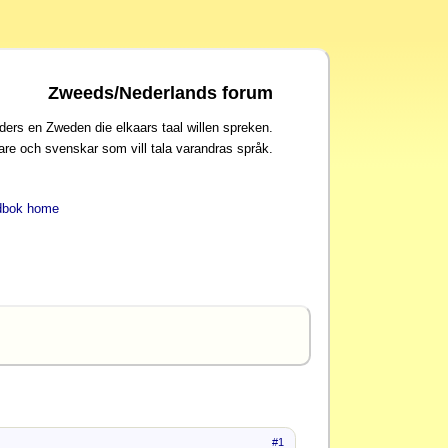
Zweeds/Nederlands forum
ders en Zweden die elkaars taal willen spreken.
are och svenskar som vill tala varandras språk.
dbok home
#1