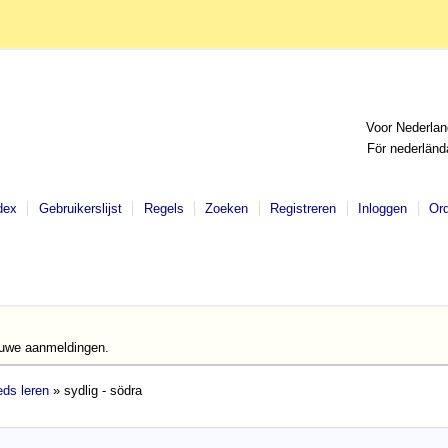
Voor Nederlan
För nederländ
dex
Gebruikerslijst
Regels
Zoeken
Registreren
Inloggen
Or
euwe aanmeldingen.
ds leren
» sydlig - södra