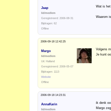
Wat is het
Jaap
lid/medlem
Waarom is 
Geregistreerd: 2006-08-31
Bijdragen: 62
Offline
2006-09-18 12:42:25
Volgens mi
Margo
Je kunt o
lid/medlem
Uit: Halland
Geregistreerd: 2006-05-07
Bijdragen: 1113
Website
Offline
2006-09-18 14:23:31
ik denk oo
AnnaKarin
Margo zeg
lid/medlem