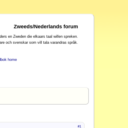
Zweeds/Nederlands forum
ders en Zweden die elkaars taal willen spreken.
are och svenskar som vill tala varandras språk.
dbok home
#1