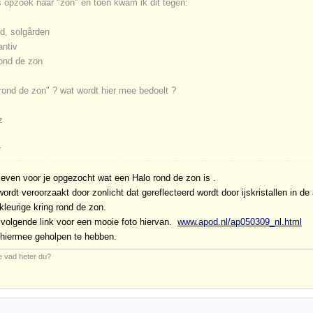
s opzoek naar "zon" en toen kwam ik dit tegen:
rd, solgården
antiv
rond de zon
 rond de zon" ? wat wordt hier mee bedoelt ?
z
r
 even voor je opgezocht wat een Halo rond de zon is .
ordt veroorzaakt door zonlicht dat gereflecteerd wordt door ijskristallen in de
leurige kring rond de zon.
 volgende link voor een mooie foto hiervan.
www.apod.nl/ap050309_nl.html
 hiermee geholpen te hebben.
e vad heter du?