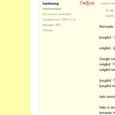
hankwang
Lange schr
Administrator
Ik wil
Uit: Utrecht, Nederland
komt.
Geregistreerd: 2005-11-12
Bijdragen: 550
Norstedts 
Website
ljusgård -
solgård - l
Google ze
solgård: 7
solgård isk
ljusgård: 
ljusgård is
halo iskris
Halo is du
iemands h