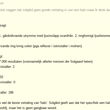
eef:
 niet zeggen dat solgård geen goede vertaling is van een halo maar ik denk dat 
zegt:
 1. gårdsliknande utrymme med ljusinsläpp ovanifrån. 2. ringformigt ljusfenome
ysande ring kring solen (pga reflexer i iskristaller i molnen).
gt:
7.000 resultaten (voornamelijk allerlei mensen die Solgaard heten)
ristaller: 2
732
kristaller: 0
taller: 186
s wel de beste vertaling van 'halo'. Solgård geeft aan dat het specifiek een ha
oofd), maar het is geen gangbaar woord.