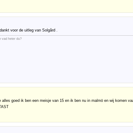
ankt voor de uitleg van Solgård .
e vad heter du?
e alles goed ik ben een meisje van 15 en ik ben nu in malmö en wij komen va
 TAST