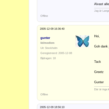
Alvast all
Jag är Lang
Offline
2005-12-09 16:36:40
Hoi,
gunter
lid/medlem
Goh dank j
Uit: Stockholm
Geregistreerd: 2005-12-08
Bijdragen: 18
Tack
Greetz
Gunter
Där är inga 
Offline
2005-12-09 18:56:10