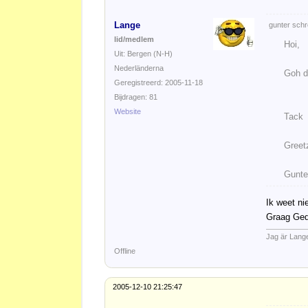
Lange
gunter schr
lid/medlem
Hoi,
Uit: Bergen (N-H)
Nederländerna
Goh da
Geregistreerd: 2005-11-18
Bijdragen: 81
Website
Tack
Greet
Gunte
Ik weet n
Graag Ge
Jag är Lang
Offline
2005-12-10 21:25:47