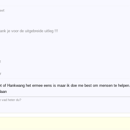
eef:
nk je voor de uitgebreide uitleg !!!
z
r
iet of Hankwang het ermee eens is maar ik doe me best om mensen te helpen
daan
e vad heter du?