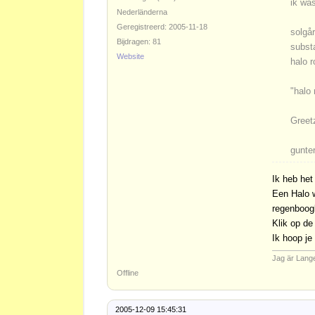
ik wa
Nederländerna
Geregistreerd: 2005-11-18
solgå
Bijdragen: 81
subst
Website
halo 
"halo
Greet
gunte
Ik heb het
Een Halo w
regenboogk
Klik op de
Ik hoop je
Jag är Lang
Offline
2005-12-09 15:45:31