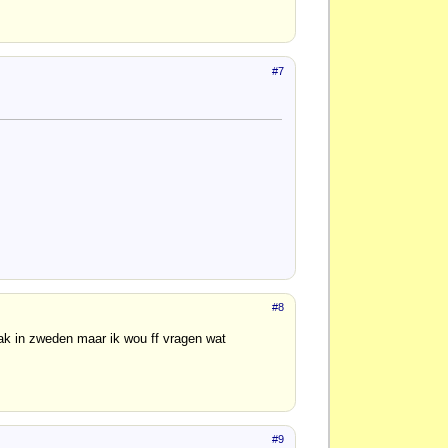
#7
#8
ak in zweden maar ik wou ff vragen wat
#9