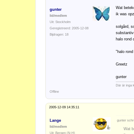
Wat beteke
gunter
ik was opz
lid/medlem
Uit: Stockholm
solgård, s
Geregistreerd: 2005-12-08
substantiv
Bijdragen: 18
halo rond 
"halo rond
Greetz
gunter
Där är inga 
Offline
2005-12-09 14:35:11
Lange
gunter schr
lid/medlem
Wat b
Uit: Bergen (N-H)