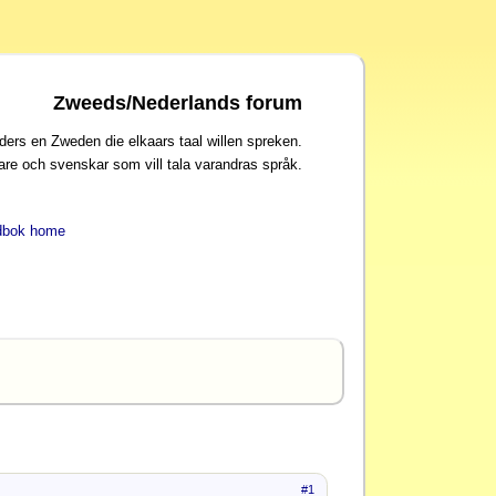
Zweeds/Nederlands forum
ders en Zweden die elkaars taal willen spreken.
are och svenskar som vill tala varandras språk.
dbok home
#1