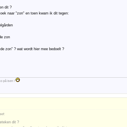
n dit ?
oek naar "zon" en toen kwam ik dit tegen:
olgården
de zon
 de zon" ? wat wordt hier mee bedoelt ?
ko på isen !
eef:
eteken dit ?