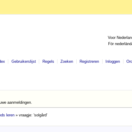
Voor Nederlan
För nederländ
dex
Gebruikerslijst
Regels
Zoeken
Registreren
Inloggen
Or
euwe aanmeldingen.
ds leren
» vraagje: 'solgård'