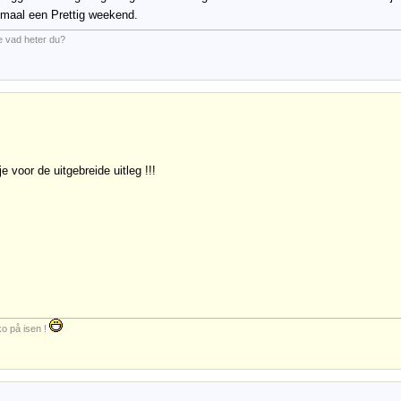
emaal een Prettig weekend.
e vad heter du?
e voor de uitgebreide uitleg !!!
ko på isen !