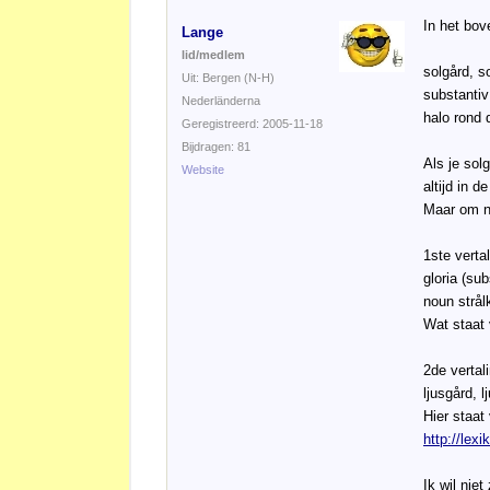
In het bov
Lange
lid/medlem
solgård, s
Uit: Bergen (N-H)
substantiv
Nederländerna
halo rond 
Geregistreerd: 2005-11-18
Bijdragen: 81
Als je solg
Website
altijd in 
Maar om ni
1ste verta
gloria (subs
noun strål
Wat staat 
2de vertal
ljusgård, l
Hier staat
http://lex
Ik wil nie