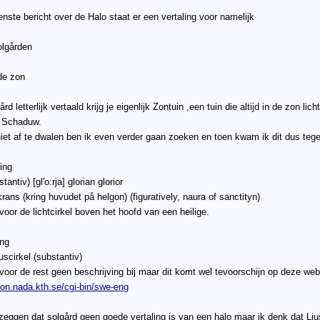
enste bericht over de Halo staat er een vertaling voor namelijk
olgården
de zon
ård letterlijk vertaald krijg je eigenlijk Zontuin ,een tuin die altijd in de zon l
de Schaduw.
et af te dwalen ben ik even verder gaan zoeken en toen kwam ik dit dus tege
ling
tantiv) [gl'o:rja] glorian glorior
krans (kring huvudet på helgon) (figuratively, naura of sanctityn)
voor de lichtcirkel boven het hoofd van een heilige.
ing
juscirkel (substantiv)
 voor de rest geen beschrijving bij maar dit komt wel tevoorschijn op deze web
ikon.nada.kth.se/cgi-bin/swe-eng
t zeggen dat solgård geen goede vertaling is van een halo maar ik denk dat Ljusc