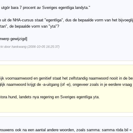
utgör bara 7 procent av Sveriges egentliga landyta."
n uit de NHA-cursus staat "egentliga", dus de bepaalde vorm van het bijvoegl
ytan", de bepaalde vorm van "yta"?
erwerp gewijzigd]
rkt door hankwang (2006-10-05 16:25:37)
lijk voornaamwoord en genitief staat het zelfstandig naamwoord nooit in de b
glijk naamwoord krijgt de -a-uitgang (of -e), ongeveer zoals in je eerdere vraag
tora hund, landets nya regering en Sveriges egentliga yta.
 trouwens ook na een aantal andere woorden, zoals samma: samma röda bil =