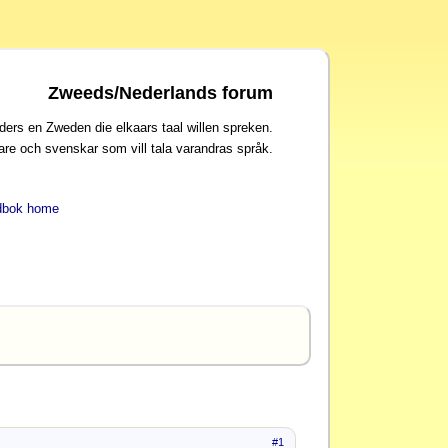
Zweeds/Nederlands forum
ders en Zweden die elkaars taal willen spreken.
are och svenskar som vill tala varandras språk.
dbok home
#1