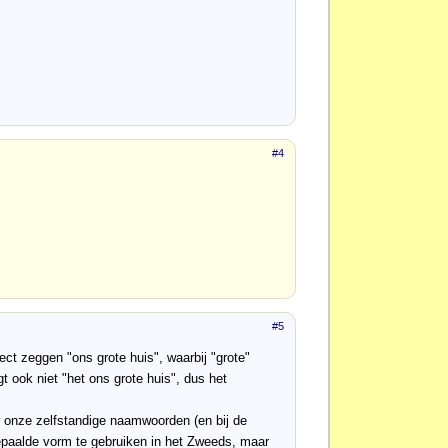
#4
#5
fect zeggen "ons grote huis", waarbij "grote"
gt ook niet "het ons grote huis", dus het
or onze zelfstandige naamwoorden (en bij de
e bepaalde vorm te gebruiken in het Zweeds, maar