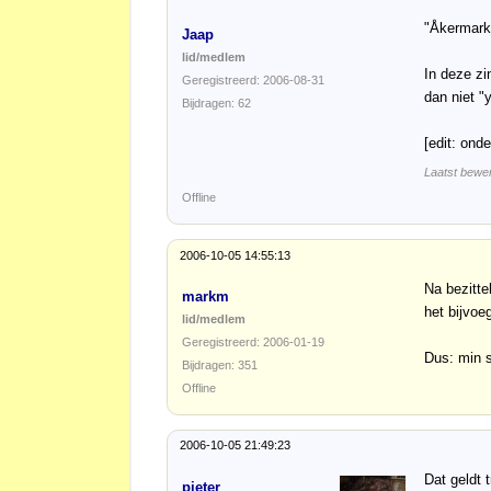
"Åkermark 
Jaap
lid/medlem
In deze zi
Geregistreerd: 2006-08-31
dan niet "
Bijdragen: 62
[edit: ond
Laatst bewe
Offline
2006-10-05 14:55:13
Na bezitte
markm
het bijvoe
lid/medlem
Geregistreerd: 2006-01-19
Dus: min s
Bijdragen: 351
Offline
2006-10-05 21:49:23
Dat geldt
pieter