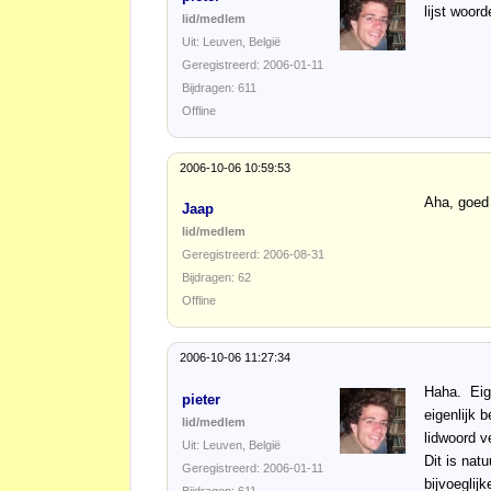
lijst woor
lid/medlem
Uit: Leuven, België
Geregistreerd: 2006-01-11
Bijdragen: 611
Offline
2006-10-06 10:59:53
Aha, goed 
Jaap
lid/medlem
Geregistreerd: 2006-08-31
Bijdragen: 62
Offline
2006-10-06 11:27:34
Haha. Eige
pieter
eigenlijk 
lid/medlem
lidwoord ve
Uit: Leuven, België
Dit is nat
Geregistreerd: 2006-01-11
bijvoeglij
Bijdragen: 611