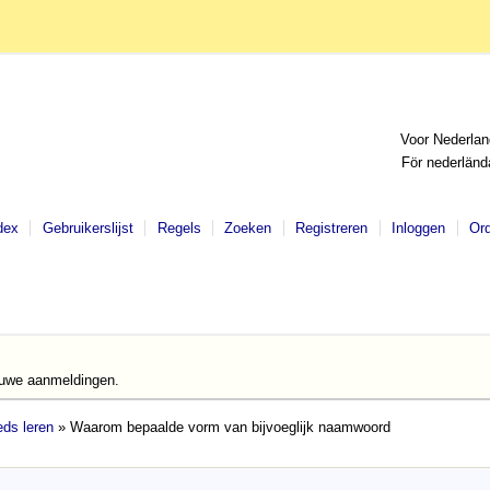
Voor Nederlan
För nederländ
dex
Gebruikerslijst
Regels
Zoeken
Registreren
Inloggen
Or
euwe aanmeldingen.
ds leren
» Waarom bepaalde vorm van bijvoeglijk naamwoord