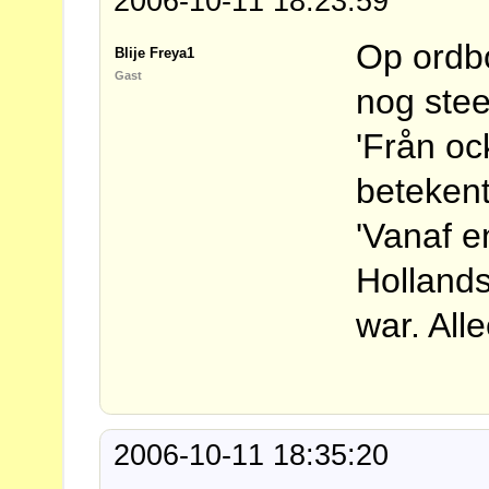
2006-10-11 18:23:59
Op ordbo
Blije Freya1
Gast
nog stee
'Från oc
beteken
'Vanaf e
Hollands
war. All
2006-10-11 18:35:20