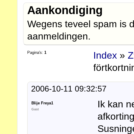
Aankondiging
Wegens teveel spam is d
aanmeldingen.
Index
»
Z
Pagina's:
1
förtkortn
2006-10-11 09:32:57
Ik kan n
Blije Freya1
Gast
afkortin
Susning