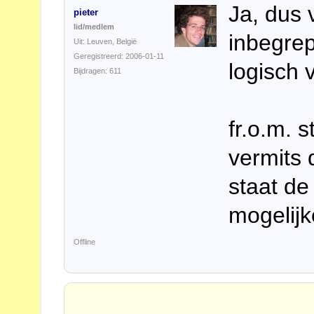
Ja, dus 
pieter
lid/medlem
inbegrep
Uit: Leuven, België
Geregistreerd: 2006-01-11
logisch 
Bijdragen: 611
fr.o.m. s
vermits d
staat de 
mogelij
Offline