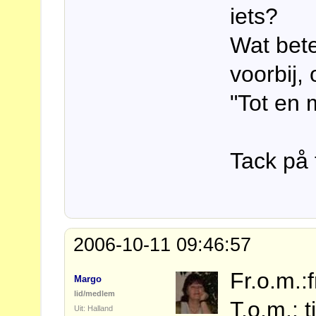
iets?
Wat bete
voorbij,
"Tot en 
Tack på 
2006-10-11 09:46:57
Fr.o.m.:
Margo
lid/medlem
T.o.m.: t
Uit: Halland