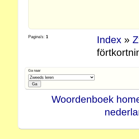
Index
»
Z
Pagina's:
1
förtkortn
Ga naar
Woordenboek hom
nederl