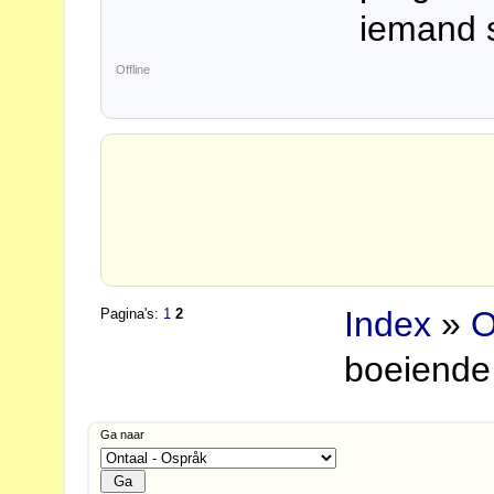
iemand s
Offline
Index
»
O
Pagina's:
1
2
boeiende
Ga naar