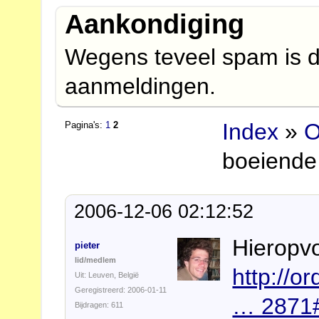
Aankondiging
Wegens teveel spam is d
aanmeldingen.
Index
»
O
Pagina's:
1
2
boeiende
2006-12-06 02:12:52
Hieropvo
pieter
lid/medlem
http://o
Uit: Leuven, België
Geregistreerd: 2006-01-11
… 2871
Bijdragen: 611