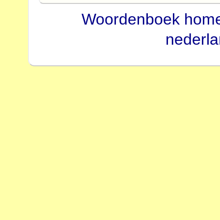
Woordenboek hom
nederl