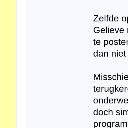
Zelfde o
Gelieve 
te poste
dan niet
Misschi
terugker
onderwe
doch si
program