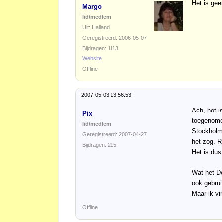
Het is gee
Margo
lid/medlem
Uit: Halland
Geregistreerd: 2006-05-07
Bijdragen: 1113
Website
Offline
2007-05-03 13:56:53
Ach, het i
Pix
toegenomen
lid/medlem
Stockholms
Geregistreerd: 2007-04-27
het zog. R
Bijdragen: 215
Het is dus
Wat het De
ook gebrui
Maar ik vi
Offline