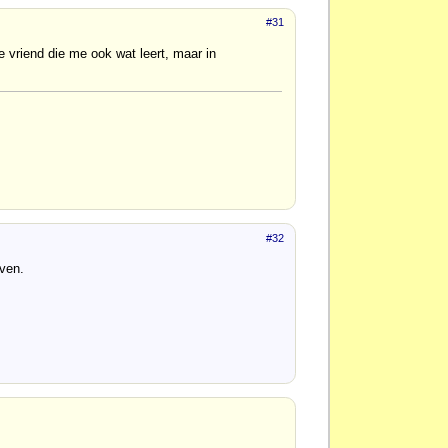
#31
vriend die me ook wat leert, maar in
#32
oven.