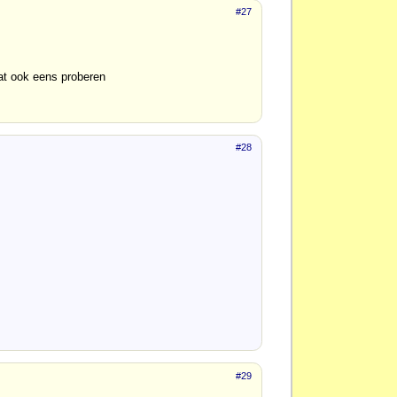
#27
at ook eens proberen
#28
#29