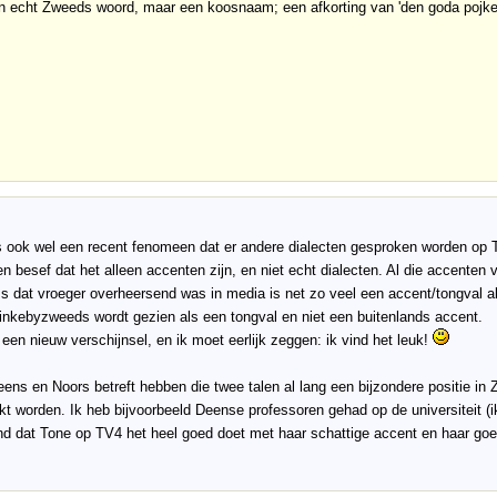
n echt Zweeds woord, maar een koosnaam; een afkorting van 'den goda pojke
s ook wel een recent fenomeen dat er andere dialecten gesproken worden op
 besef dat het alleen accenten zijn, en niet echt dialecten. Al die accenten 
 dat vroeger overheersend was in media is net zo veel een accent/tongval 
inkebyzweeds wordt gezien als een tongval en niet een buitenlands accent.
 een nieuw verschijnsel, en ik moet eerlijk zeggen: ik vind het leuk!
ens en Noors betreft hebben die twee talen al lang een bijzondere positie in
kt worden. Ik heb bijvoorbeeld Deense professoren gehad op de universiteit (
nd dat Tone op TV4 het heel goed doet met haar schattige accent en haar go