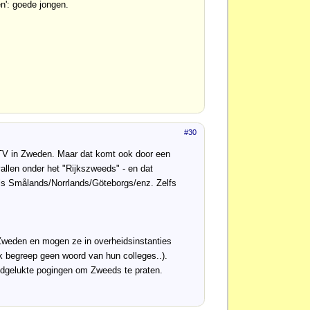
n': goede jongen.
#30
 TV in Zweden. Maar dat komt ook door een
vallen onder het "Rijkszweeds" - en dat
als Smålands/Norrlands/Göteborgs/enz. Zelfs
 Zweden en mogen ze in overheidsinstanties
ik begreep geen woord van hun colleges..).
edgelukte pogingen om Zweeds te praten.