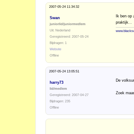
2007-05-24 11:34:32
Ik ben op 
Swan
praktijk...
juniorlid/juniormedlem
Uit: Nederland
www.blacksw
Geregistreerd: 2007-05-24
Bijdragen: 1
Website
Offline
2007-05-24 13:05:51
De volksun
harry73
lid/medlem
Zoek maa
Geregistreerd: 2007-04-27
Bijdragen: 235
Offline