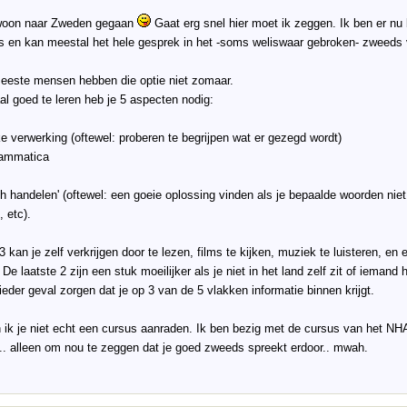
woon naar Zweden gegaan
Gaat erg snel hier moet ik zeggen. Ik ben er nu 
s en kan meestal het hele gesprek in het -soms weliswaar gebroken- zweeds 
eeste mensen hebben die optie niet zomaar.
l goed te leren heb je 5 aspecten nodig:
ke verwerking (oftewel: proberen te begrijpen wat er gezegd wordt)
rammatica
ch handelen' (oftewel: een goeie oplossing vinden als je bepaalde woorden nie
, etc).
3 kan je zelf verkrijgen door te lezen, films te kijken, muziek te luisteren, e
 De laatste 2 zijn een stuk moeilijker als je niet in het land zelf zit of iema
 ieder geval zorgen dat je op 3 van de 5 vlakken informatie binnen krijgt.
 ik je niet echt een cursus aanraden. Ik ben bezig met de cursus van het NHA
.. alleen om nou te zeggen dat je goed zweeds spreekt erdoor.. mwah.