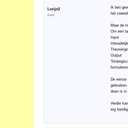
Ik ben ge
Lorijn2
het zweed
Gast
Maar de m
Om een taa
Input
Inhoudelij
Theorie/g
Output
'Strategis
formuleren
De eerste 
gebruiken.
doen is in
Verder kan
erg handig