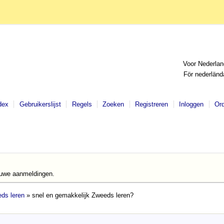
Voor Nederlan
För nederländ
dex
Gebruikerslijst
Regels
Zoeken
Registreren
Inloggen
Or
euwe aanmeldingen.
ds leren
» snel en gemakkelijk Zweeds leren?