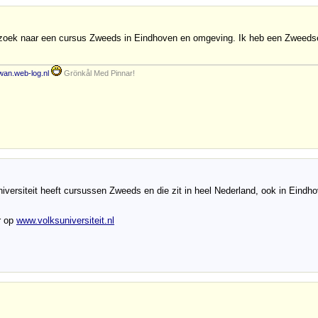
zoek naar een cursus Zweeds in Eindhoven en omgeving. Ik heb een Zweedse 
an.web-log.nl
Grönkål Med Pinnar!
iversiteit heeft cursussen Zweeds en die zit in heel Nederland, ook in Eindh
r op
www.volksuniversiteit.nl