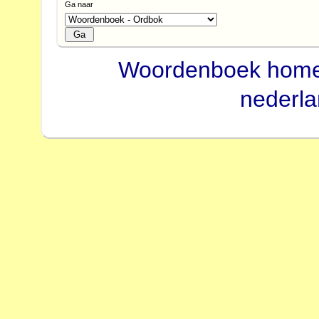
Ga naar
Woordenboek hom
nederl