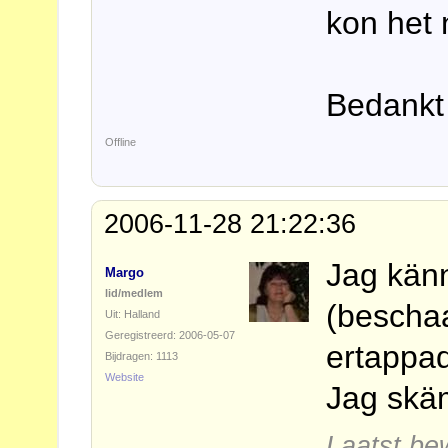
kon het 
Bedankt 
Offline
2006-11-28 21:22:36
Jag känn
Margo
lid/medlem
(beschaa
Uit: Halland
Geregistreerd: 2006-05-07
ertappad
Bijdragen: 1113
Website
Jag skä
Laatst be