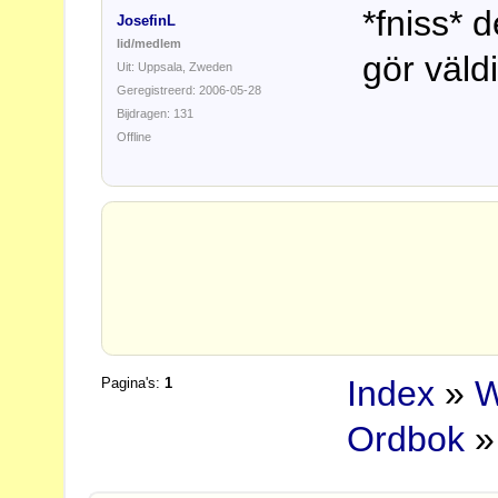
*fniss* 
JosefinL
lid/medlem
gör väldi
Uit: Uppsala, Zweden
Geregistreerd: 2006-05-28
Bijdragen: 131
Offline
Index
»
W
Pagina's:
1
Ordbok
»