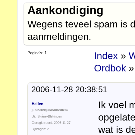
Aankondiging
Wegens teveel spam is d
aanmeldingen.
Index
»
W
Pagina's:
1
Ordbok
»
2006-11-28 20:38:51
Ik voel
Hellen
juniorlid/juniormedlem
opgelate
Uit: Skåne-Blekingen
Geregistreerd: 2006-11-27
wat is d
Bijdragen: 2