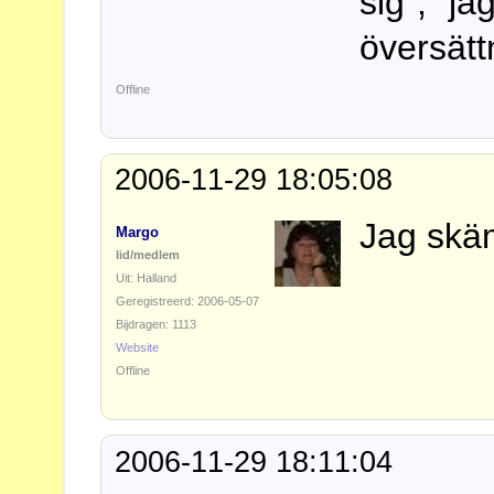
sig"; "j
översät
Offline
2006-11-29 18:05:08
Jag sk
Margo
lid/medlem
Uit: Halland
Geregistreerd: 2006-05-07
Bijdragen: 1113
Website
Offline
2006-11-29 18:11:04