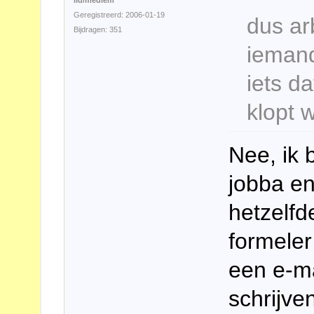
lid/medlem
Geregistreerd: 2006-01-19
dus ar
Bijdragen: 351
iemand
iets da
klopt w
Nee, ik 
jobba en
hetzelfd
formeler 
een e-ma
schrijve