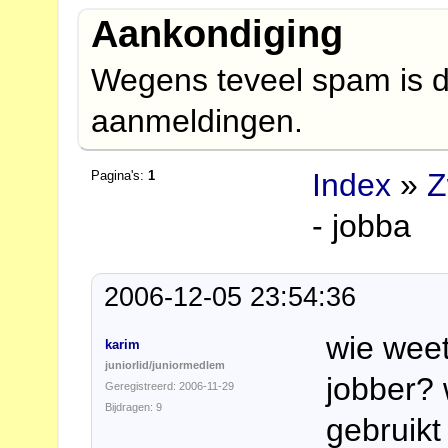
Aankondiging
Wegens teveel spam is d
aanmeldingen.
Index
»
Z
Pagina's:
1
- jobba
2006-12-05 23:54:36
wie weet
karim
juniorlid/juniormedlem
jobber?
Geregistreerd: 2006-11-29
Bijdragen: 9
gebruikt