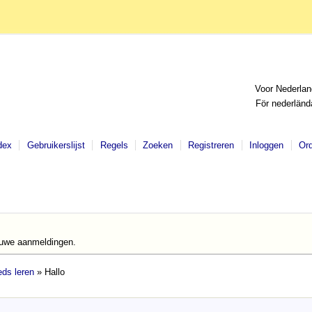
Voor Nederlan
För nederländ
dex
Gebruikerslijst
Regels
Zoeken
Registreren
Inloggen
Or
euwe aanmeldingen.
ds leren
» Hallo