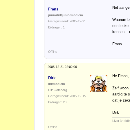
Net aangem
Frans
juniorlid/juniormedlem
Waarom ben
Geregistreerd: 2005-12-21
een leuke 
Bijdragen: 1
kennen... 
Frans
Offline
2005-12-21 22:02:06
He Frans,
Dirk
lid/medlem
Zelf woon 
Uit: Göteborg
aardig te 
Geregistreerd: 2005-12-15
dat je zeke
Bijdragen: 20
Dirk
Livet är skön
Offline