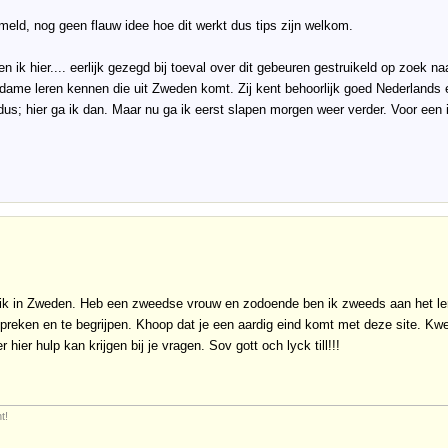
eld, nog geen flauw idee hoe dit werkt dus tips zijn welkom.
 ik hier.... eerlijk gezegd bij toeval over dit gebeuren gestruikeld op zoek n
dame leren kennen die uit Zweden komt. Zij kent behoorlijk goed Nederlands en
dus; hier ga ik dan. Maar nu ga ik eerst slapen morgen weer verder. Voor een ie
ik in Zweden. Heb een zweedse vrouw en zodoende ben ik zweeds aan het lere
spreken en te begrijpen. Khoop dat je een aardig eind komt met deze site. Kwe
r hier hulp kan krijgen bij je vragen. Sov gott och lyck till!!!
t!