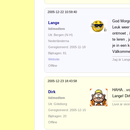
2005-12-22 10:59:40
God Morg
Lange
Leuk weer
lid/medlem
ontmoet , 
Uit: Bergen (N-H)
te leren ,
Nederländerna
je in een
Geregistreerd: 2005-11-18
Välkommen
Bijdragen: 81
Website
Jag är Lang
Offline
2005-12-23 18:43:58
HAHA...vo
Dirk
Lange! Dir
lid/medlem
Uit: Göteborg
Livet är skön
Geregistreerd: 2005-12-15
Bijdragen: 20
Offline