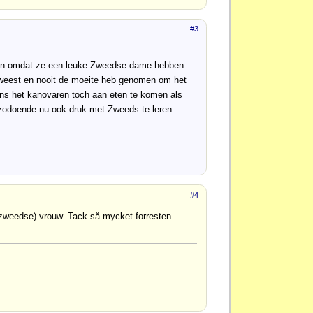
#3
eren omdat ze een leuke Zweedse dame hebben
 geweest en nooit de moeite heb genomen om het
jdens het kanovaren toch aan eten te komen als
zodoende nu ook druk met Zweeds te leren.
#4
zweedse) vrouw. Tack så mycket forresten