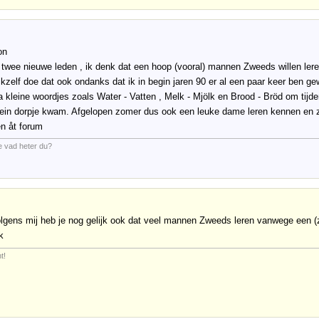
on
 twee nieuwe leden , ik denk dat een hoop (vooral) mannen Zweeds willen l
ikzelf doe dat ook ondanks dat ik in begin jaren 90 er al een paar keer ben
 ja kleine woordjes zoals Water - Vatten , Melk - Mjölk en Brood - Bröd om ti
 kein dorpje kwam. Afgelopen zomer dus ook een leuke dame leren kennen en 
 åt forum
e vad heter du?
lgens mij heb je nog gelijk ook dat veel mannen Zweeds leren vanwege een (
k
t!