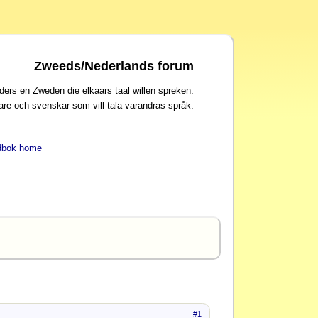
Zweeds/Nederlands forum
ders en Zweden die elkaars taal willen spreken.
are och svenskar som vill tala varandras språk.
dbok home
#1