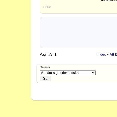
finns allt
Offline
Pagina's:
1
Index
»
Att 
Ga naar