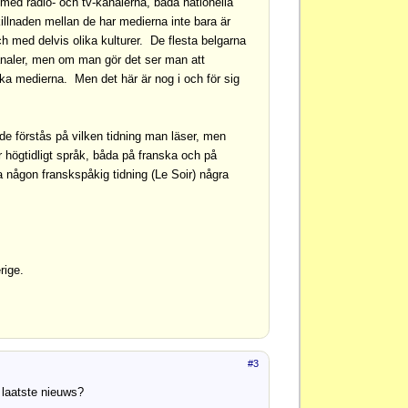
med radio- och tv-kanalerna, båda nationella
illnaden mellan de har medierna inte bara är
h med delvis olika kulturer. De flesta belgarna
-kanaler, men om man gör det ser man att
ka medierna. Men det här är nog i och för sig
de förstås på vilken tidning man läser, men
r högtidligt språk, båda på franska och på
sa någon franskspåkig tidning (Le Soir) några
rige.
#3
 laatste nieuws?