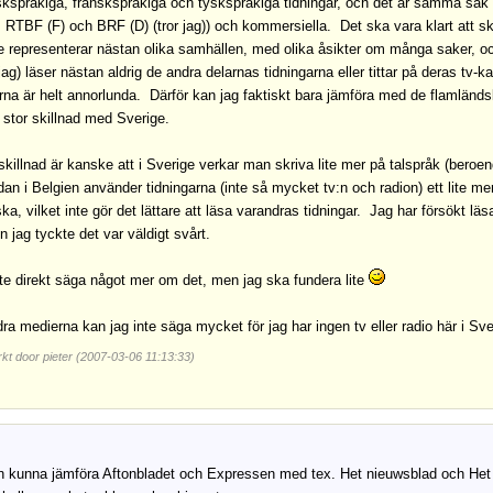
kspråkiga, franskspråkiga och tyskspråkiga tidningar, och det är samma sak 
 RTBF (F) och BRF (D) (tror jag)) och kommersiella. Det ska vara klart att sk
e representerar nästan olika samhällen, med olika åsikter om många saker, oc
 jag) läser nästan aldrig de andra delarnas tidningarna eller tittar på deras tv
na är helt annorlunda. Därför kan jag faktiskt bara jämföra med de flamländs
stor skillnad med Sverige.
killnad är kanske att i Sverige verkar man skriva lite mer på talspråk (beroen
an i Belgien använder tidningarna (inte så mycket tv:n och radion) ett lite me
ka, vilket inte gör det lättare att läsa varandras tidningar. Jag har försökt lä
 jag tyckte det var väldigt svårt.
te direkt säga något mer om det, men jag ska fundera lite
a medierna kan jag inte säga mycket för jag har ingen tv eller radio här i Sve
kt door pieter (2007-03-06 11:13:33)
n kunna jämföra Aftonbladet och Expressen med tex. Het nieuwsblad och Het