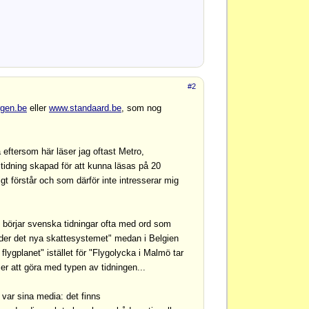
#2
gen.be
eller
www.standaard.be
, som nog
 eftersom här läser jag oftast Metro,
idning skapad för att kunna läsas på 20
t förstår och som därför inte intresserar mig
. börjar svenska tidningar ofta med ord som
under det nya skattesystemet" medan i Belgien
ygplanet" istället för "Flygolycka i Malmö tar
er att göra med typen av tidningen...
 var sina media: det finns