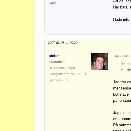
Att de inn
Gast
Har bara l
Hade inte 
2007-03-06 11:20:20
pieter
aathra schr
lid/medlem
Skull
Uit: Leuven, België
Att d
Geregistreerd: 2006-01-11
Bijdragen: 611
Jag tror d
mer sensat
bokstäver 
på förstas
Jag ska ka
ofta samma
På samma 