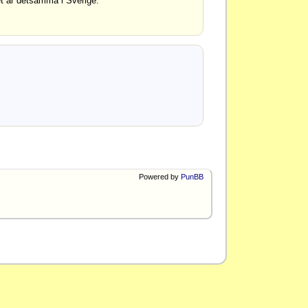
et är detsamma i Sverige.
Powered by
PunBB