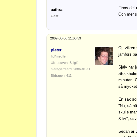
Finns det 
aathra
Och mer sp
Gast
2007-03-06 11:06:59
Oj, vilken 
pieter
jämförs b
lid/medlem
Uit: Leuven, België
Själv har 
Geregistreerd: 2006-01-11
Stockholm 
Bijdragen: 611
minuter. O
så mycket
En sak som
"Nu, så hä
skulle man
X liv", os
Sedan är B