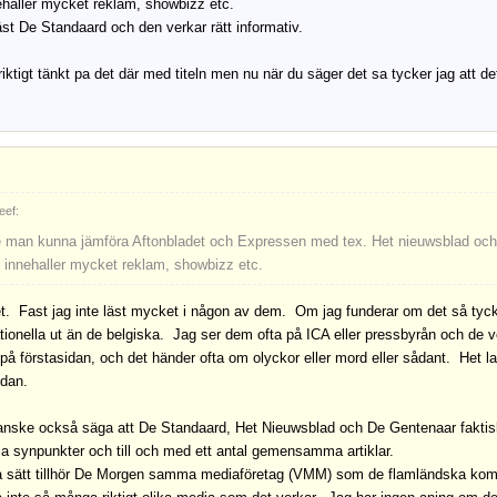
ehaller mycket reklam, showbizz etc.
äst De Standaard och den verkar rätt informativ.
riktigt tänkt pa det där med titeln men nu när du säger det sa tycker jag att de
eef:
e man kunna jämföra Aftonbladet och Expressen med tex. Het nieuwsblad och
e innehaller mycket reklam, showbizz etc.
et. Fast jag inte läst mycket i någon av dem. Om jag funderar om det så tyc
ionella ut än de belgiska. Jag ser dem ofta på ICA eller pressbyrån och de verk
på förstasidan, och det händer ofta om olyckor eller mord eller sådant. Het la
idan.
nske också säga att De Standaard, Het Nieuwsblad och De Gentenaar faktiskt
 synpunkter och till och med ett antal gemensamma artiklar.
sätt tillhör De Morgen samma mediaföretag (VMM) som de flamländska kom