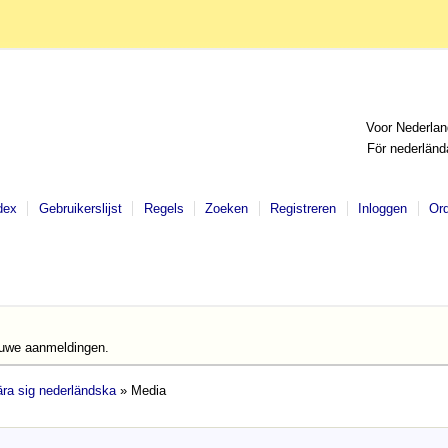
Voor Nederlan
För nederländ
dex
Gebruikerslijst
Regels
Zoeken
Registreren
Inloggen
Or
euwe aanmeldingen.
lära sig nederländska
» Media