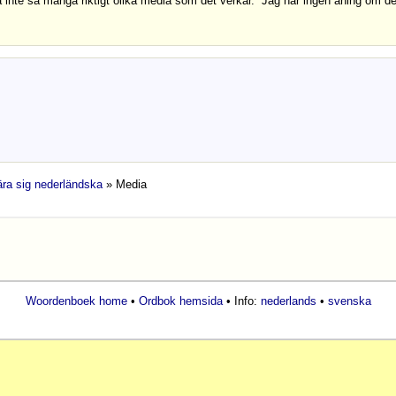
så inte så många riktigt olika media som det verkar. Jag har ingen aning om d
lära sig nederländska
» Media
Woordenboek home
•
Ordbok hemsida
• Info:
nederlands
•
svenska