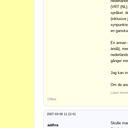
nederländs
(VRT (NL),
språket: d
(inklusive
synpunkter
en ganska 
En annan s
ändå), med
nederländs
gånger men
Jag kan in
Om de andr
Laatst bewer
Offline
2007-03-06 11:12:41
Skulle ma
aathra