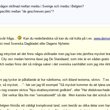
någon skillnad mellan media i Sverige och media i Belgien?
ecifikt mellan "de geschreven pers"?
svår fråga...
Kan du nederländska så kan du väl kolla på t.ex.
www.demor
äst med Svenska Dagbladet eller Dagens Nyheter.
jag intrycket att det finns några skillnader men jag kan inte jämföra mycket bra
City osv medan hemma läser jag De Standaard, som inte är en sådan gratis t
ch sedan finns det så många saker i det svenska samhället som jag inte riktig
.
 jag tycker är påfallande är hur rubrikerna, och ibland texterna, skrivs. T.ex
r, så mycket, ...": här ser jag till exempel "Så mycket kommer du att tjäna 
 nog snarare skriva "Nya skattesystemet godkänt", eller "Har dödskraschade fl
v. Det verkar låta lite mer "sensationellt" så där. Men kanske har det också m
elgien förstås ett väldigt komplicerat land, som består av olika delar som har