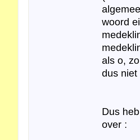
algemeen
woord ei
medekli
medeklin
als o, z
dus niet 
Dus heb 
over :