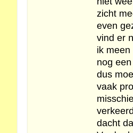
niet weet
zicht me
even ge
vind er 
ik meen 
nog een 
dus moet
vaak pr
misschi
verkeerd
dacht da