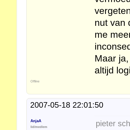
vergeten
nut van d
me meer
inconseq
Maar ja,
altijd lo
Offline
2007-05-18 22:01:50
AnjaA
pieter sch
lid/medlem