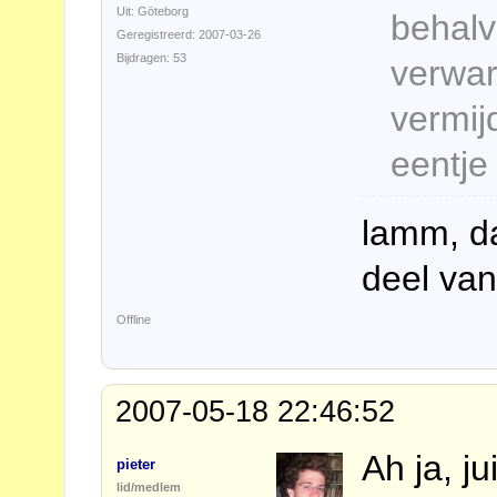
Uit: Göteborg
behal
Geregistreerd: 2007-03-26
Bijdragen: 53
verwar
vermij
eentje
lamm, d
deel va
Offline
2007-05-18 22:46:52
Ah ja, ju
pieter
lid/medlem