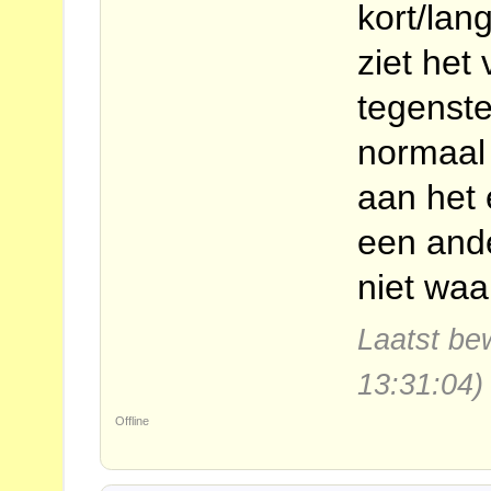
kort/lan
ziet het
tegenste
normaal
aan het 
een ande
niet waa
Laatst be
13:31:04)
Offline