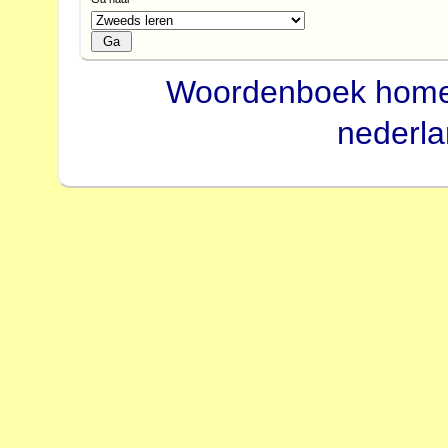
Woordenboek hom
nederl