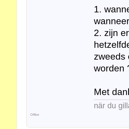
1. wanne
wanneer
2. zijn 
hetzelfd
zweeds 
worden 
Met dank
när du gill
Offline