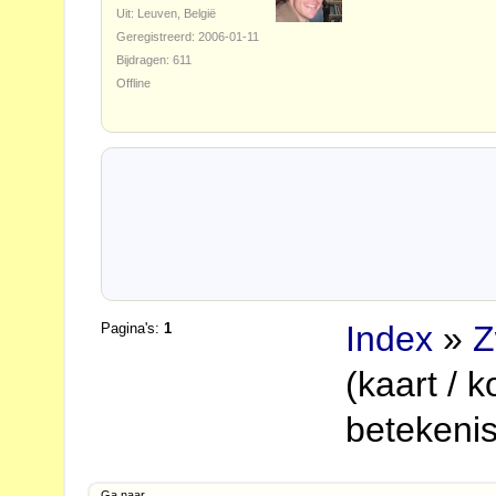
Uit: Leuven, België
Geregistreerd: 2006-01-11
Bijdragen: 611
Offline
Index
»
Z
Pagina's:
1
(kaart / 
betekenis
Ga naar