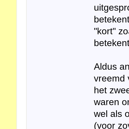
uitgespr
betekent
"kort" z
betekent
Aldus an
vreemd v
het zwee
waren om
wel als
(voor zo