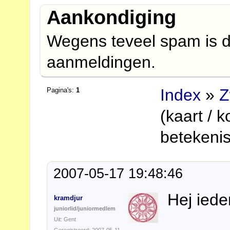
Aankondiging
Wegens teveel spam is d
aanmeldingen.
Index
»
Z
Pagina's:
1
(kaart / 
betekenis
2007-05-17 19:48:46
Hej iede
kramdjur
juniorlid/juniormedlem
Uit: Gent