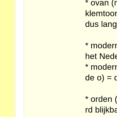
* ovan (
klemtoon
dus lang
* modern
het Ned
* moder
de o) =
* orden 
rd blijkb