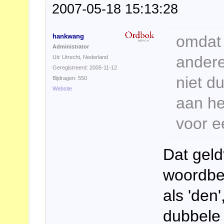
2007-05-18 15:13:28
hankwang
omdat 
Administrator
andere
Uit: Utrecht, Nederland
Geregistreerd: 2005-11-12
niet d
Bijdragen: 550
Website
aan he
voor e
Dat geld
woordbee
als 'den'
dubbele