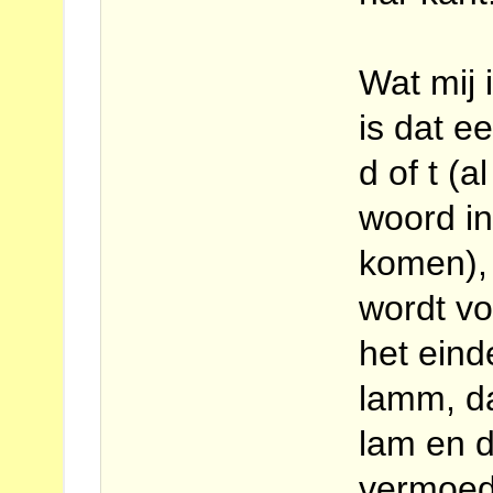
Wat mij 
is dat e
d of t (a
woord i
komen), 
wordt vo
het eind
lamm, d
lam en 
vermoede