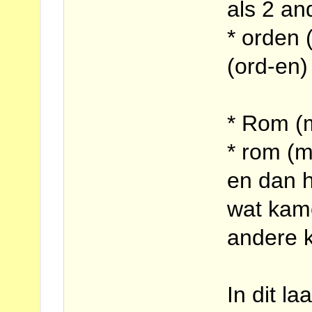
als 2 an
* orden 
(ord-en)
* Rom (
* rom (m
en dan h
wat kame
andere 
In dit l