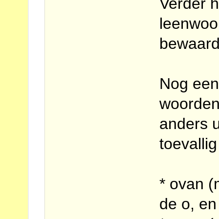
Verder h
leenwoo
bewaard b
Nog een
woorden 
anders u
toevalli
* ovan (
de o, en