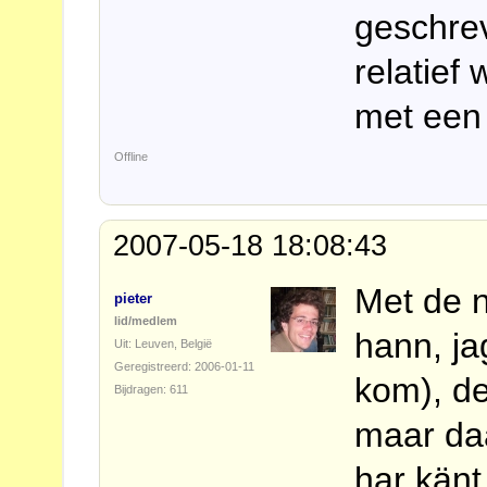
geschrev
relatief
met een 
Offline
2007-05-18 18:08:43
Met de n
pieter
lid/medlem
hann, jag
Uit: Leuven, België
Geregistreerd: 2006-01-11
kom), de
Bijdragen: 611
maar daa
har känt.