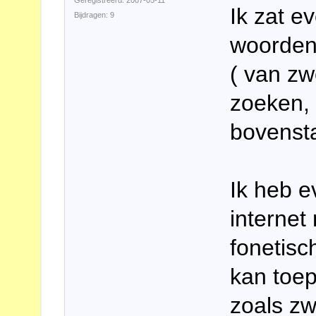
Geregistreerd: 2007-05-11
Ik zat ev
Bijdragen: 9
woordenb
( van zw
zoeken, 
bovenst
Ik heb e
internet
fonetisc
kan toep
zoals zw