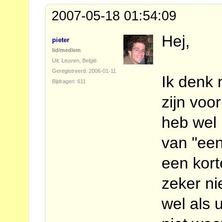
2007-05-18 01:54:09
Hej,
pieter
lid/medlem
Uit: Leuven, België
Geregistreerd: 2006-01-11
Ik denk 
Bijdragen: 611
zijn voo
heb wel 
van "een
een kort
zeker ni
wel als 