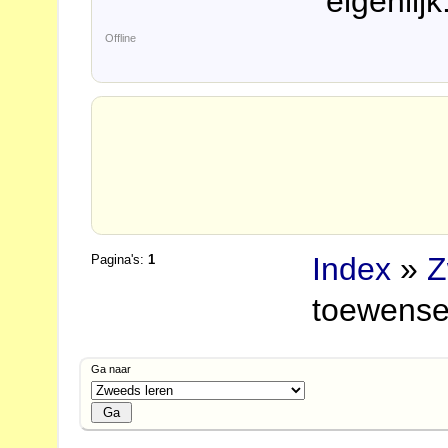
eigenlijk
Offline
Index
»
Z
Pagina's:
1
toewens
Ga naar