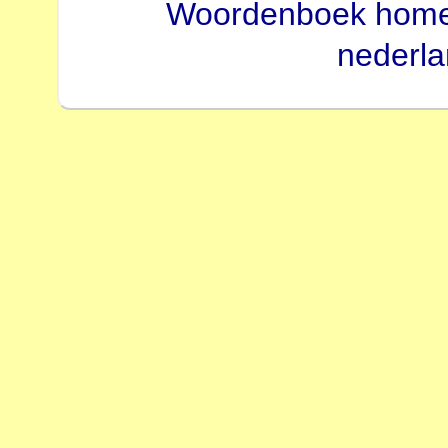
Woordenboek hom
nederl