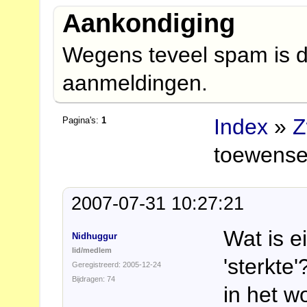
Aankondiging
Wegens teveel spam is d
aanmeldingen.
Index
»
Z
Pagina's:
1
toewens
2007-07-31 10:27:21
Wat is e
Nidhuggur
lid/medlem
'sterkte'
Geregistreerd: 2005-12-24
Bijdragen: 74
in het w