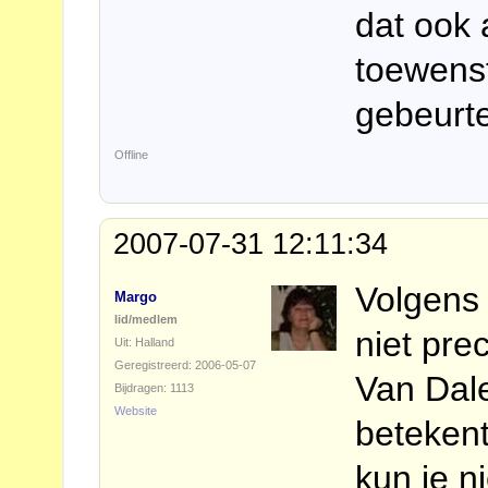
dat ook 
toewens
gebeurt
Offline
2007-07-31 12:11:34
Volgens 
Margo
lid/medlem
niet pre
Uit: Halland
Geregistreerd: 2006-05-07
Van Dale
Bijdragen: 1113
Website
betekent
kun je ni