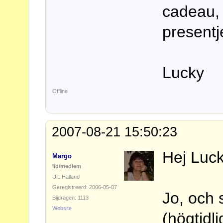
cadeau, 
present
Lucky
Offline
2007-08-21 15:50:23
Hej Luck
Margo
lid/medlem
Uit: Halland
Geregistreerd: 2006-05-07
Jo, och
Bijdragen: 1113
Website
(högtidl