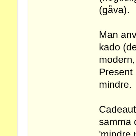
(gåva).
Man anv
kado (d
modern, 
Present
mindre.
Cadeautj
samma or
'mindre 