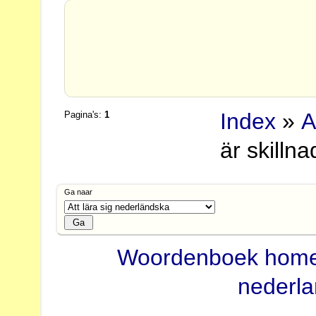
Index
»
A
Pagina's:
1
är skilln
Ga naar
Woordenboek hom
nederl