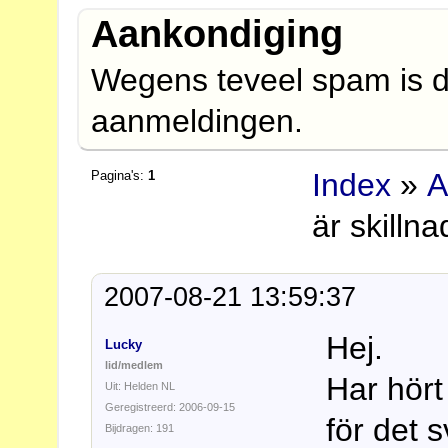
Aankondiging
Wegens teveel spam is d
aanmeldingen.
Index
»
A
Pagina's:
1
är skilln
2007-08-21 13:59:37
Hej.
Lucky
lid/medlem
Har hört
Uit: Helden NL
Geregistreerd: 2006-09-15
för det 
Bijdragen: 191