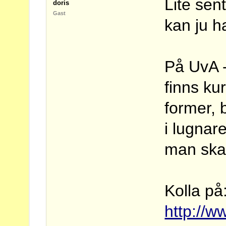
Lite se
doris
Gast
kan ju h
På UvA -
finns ku
former, 
i lugnar
man ska 
Kolla på
http://w