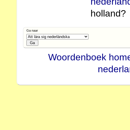
nederlän
holland?
Ga naar
Woordenboek hom
nederl