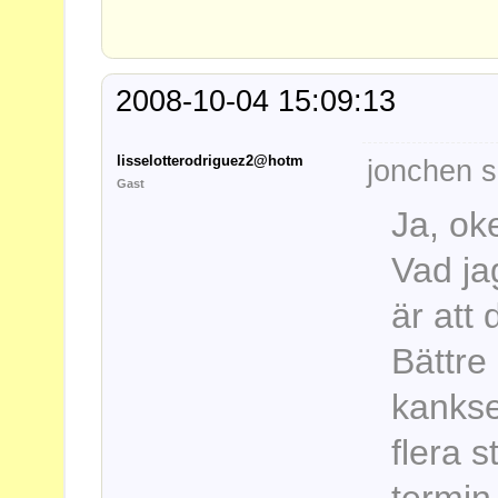
2008-10-04 15:09:13
lisselotterodriguez2@hotm
jonchen s
Gast
Ja, oke
Vad ja
är att
Bättre
kankse
flera 
termin 