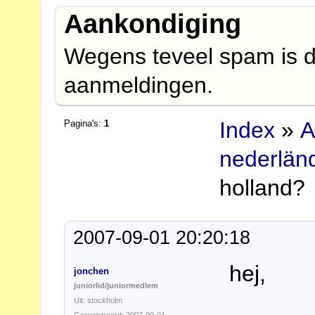
Aankondiging
Wegens teveel spam is d
aanmeldingen.
Index
»
A
Pagina's:
1
nederlän
holland?
2007-09-01 20:20:18
hej,
jonchen
juniorlid/juniormedlem
Uit: stockholm