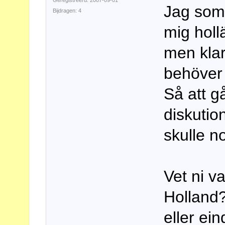
Geregistreerd: 2007-09-01
Jag som 
Bijdragen: 4
mig holl
men klar
behöver 
Så att g
diskutio
skulle n
Vet ni va
Holland?
eller ei