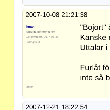
2007-10-08 21:21:38
"Bojort" 
Irmah
juniorlid/juniormedlem
Kanske 
Geregistreerd: 2007-10-08
Bijdragen: 3
Uttalar i
Furlåt f
inte så b
Offline
2007-12-21 18:22:54