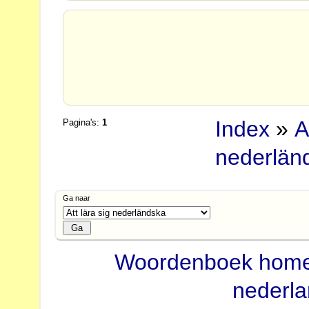
Index
»
A
Pagina's:
1
nederlän
Ga naar
Woordenboek hom
nederl