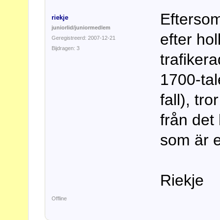
Eftersom
riekje
juniorlid/juniormedlem
efter ho
Geregistreerd: 2007-12-21
Bijdragen: 3
trafiker
1700-tal
fall), t
från det
som är e
Riekje
Offline