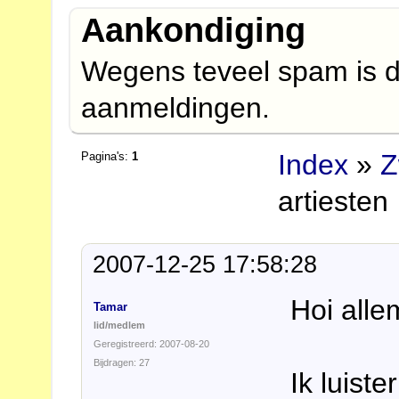
Aankondiging
Wegens teveel spam is d
aanmeldingen.
Index
»
Z
Pagina's:
1
artiesten
2007-12-25 17:58:28
Hoi alle
Tamar
lid/medlem
Geregistreerd: 2007-08-20
Bijdragen: 27
Ik luist