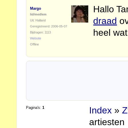
Hallo Ta
Margo
lid/medlem
draad
ov
Uit: Halland
Geregistreerd: 2006-05-07
heel wat
Bijdragen: 1113
Website
Offline
Index
»
Z
Pagina's:
1
artiesten