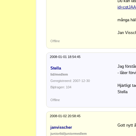
Du kan läs
id=cqtJ
många häl
Jan Vissc
Offline
2008-01-01 18:54:45
Jag förstå
Stella
- låter för
lid/medlem
Geregistreerd: 2007-12-30
Hjärtligt t
Bijdragen: 104
Stella
Offline
2008-01-02 20:58:45
Gott nytt 
janvisscher
juniorlid/juniormedlem