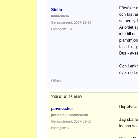
Försöker m
Stella
och fastna
lid/medlem
satsen lyd
Geregistreerd: 2007-12-30
Är ordet 
Bijdragen: 104
inte till 
plam(m)oot
fälla l. ut
Dus - avse
Och i ankn
över neder
Offline
2008-01-01 15:16:00
Hej Stella
janvisscher
juniorlid/juniormedlem
Jag ska fö
Geregistreerd: 2007-09-30
kvinna som
Bijdragen: 3