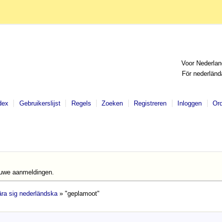
Voor Nederlan
För nederländ
dex
Gebruikerslijst
Regels
Zoeken
Registreren
Inloggen
Or
euwe aanmeldingen.
lära sig nederländska
» "geplamoot"