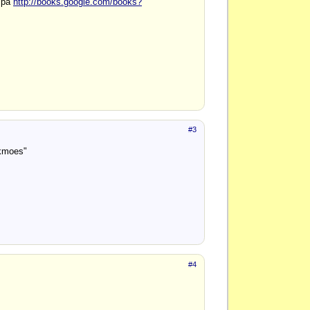
t på
http://books.google.com/books?
#3
akmoes"
#4