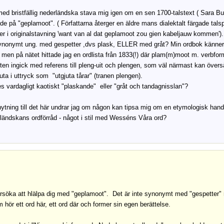
ed bristfällig nederländska stava mig igen om en sen 1700-talstext ( Sara Bu
de på "geplamoot". ( Författarna återger en äldre mans dialektalt färgade talsp
er i originalstavning 'want van al dat geplamoot zou gien kabeljauw kommen').
synonymt ung. med gespetter ,dvs plask, ELLER med gråt? Min ordbok känner
det men på nätet hittade jag en ordlista från 1833(!) där plam(m)moot m. verbfo
en ingick med referens till pleng-uit och plengen, som väl närmast kan över
gjuta i uttryck som "utgjuta tårar" (tranen plengen).
s vardagligt kaotiskt "plaskande" eller "gråt och tandagnisslan"?
ytning till det här undrar jag om någon kan tipsa mig om en etymologisk han
ländskans ordförråd - något i stil med Wesséns Våra ord?
,
rsöka att hlälpa dig med "geplamoot". Det är inte synonymt med "gespetter" 
 hör ett ord här, ett ord där och former sin egen berättelse.