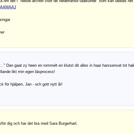
a om det i "Nieuw archief voor de Nederlanse taalkunde" som kan laddas ne
AAAAMAAJ
singar
her
r..." Dan gaat zy heen en rommelt en klutst dit alles in haar harssenvat tot h
villande likt min egen läsprocess!
ack för hjälpen, Jan - och gott nytt år!
årför dig och har det bra med Sara Burgerhart.