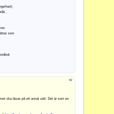
rgerhart)
råk ,
rmen
sättas som
dordbok
#2
met ska läsas på ett annat sätt. Det är som en