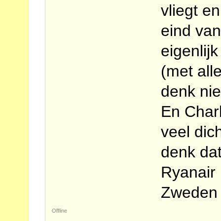
vliegt e
eind van
eigenlij
(met all
denk nie
En Charle
veel dic
denk dat
Ryanair 
Zweden 
Offline