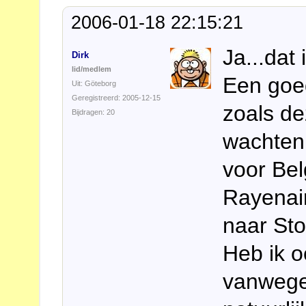
2006-01-18 22:15:21
Ja...dat 
Dirk
lid/medlem
Een goe
Uit: Göteborg
Geregistreerd: 2005-12-15
zoals de
Bijdragen: 20
wachten.
voor Bel
Rayenai
naar St
Heb ik o
vanwege 