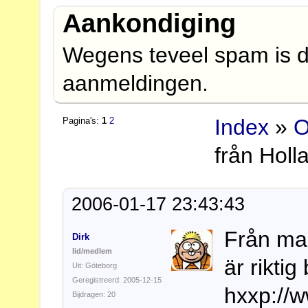
Aankondiging
Wegens teveel spam is d
aanmeldingen.
Index
»
O
Pagina's:
1
2
från Holl
2006-01-17 23:43:43
Från mar
Dirk
lid/medlem
är riktig 
Uit: Göteborg
Geregistreerd: 2005-12-15
hxxp://w
Bijdragen: 20