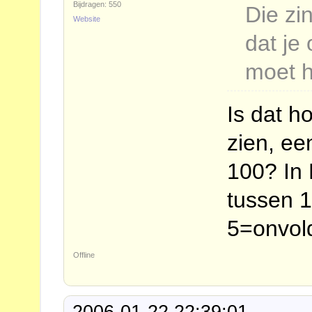
Bijdragen: 550
Die zi
Website
dat je
moet 
Is dat h
zien, ee
100? In 
tussen 1
5=onvol
Offline
2006-01-22 22:39:01