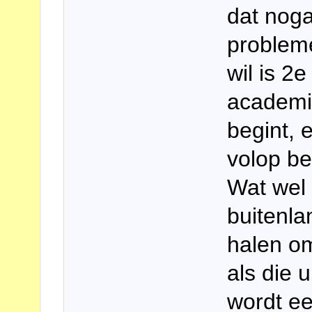
dat noga
problem
wil is 2
academie
begint, e
volop be
Wat wel 
buitenla
halen om
als die 
wordt ee