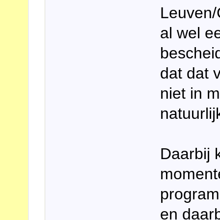
Leuven/
al wel e
beschei
dat dat 
niet in 
natuurli
Daarbij 
momente
programm
en daar