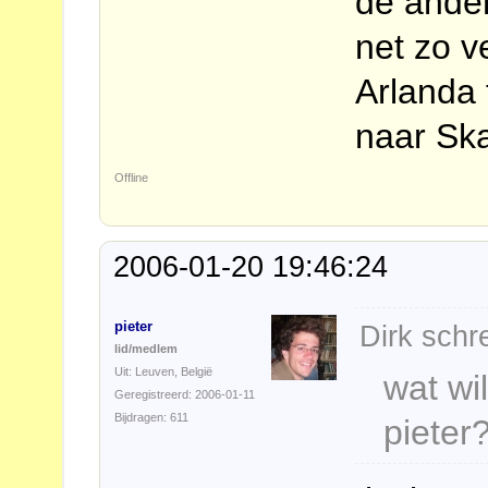
de ander
net zo 
Arlanda 
naar Ska
Offline
2006-01-20 19:46:24
pieter
Dirk schr
lid/medlem
Uit: Leuven, België
wat wi
Geregistreerd: 2006-01-11
Bijdragen: 611
pieter