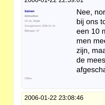
Nee, no
tiainen
lid/medlem
bij ons 
Uit: As, België
Geregistreerd: 2006-01-19
een 10 
Bijdragen: 67
men mee
zijn, ma
de mees
afgescha
Offline
2006-01-22 23:08:46