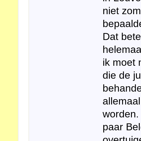
niet zom
bepaald
Dat bete
helemaal
ik moet 
die de j
behandel
allemaal
worden. 
paar Bel
overtui