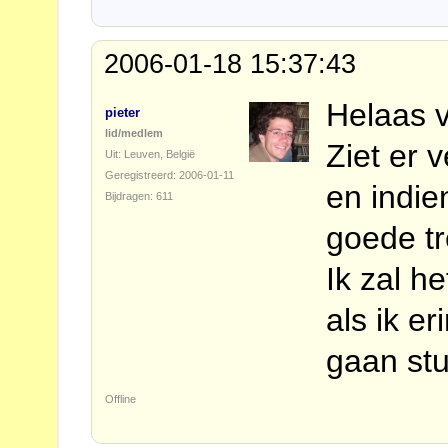
2006-01-18 15:37:43
Helaas v
pieter
lid/medlem
Ziet er 
Uit: Leuven, België
Geregistreerd: 2006-01-11
en indi
Bijdragen: 611
goede tr
Ik zal h
als ik e
gaan stu
Offline