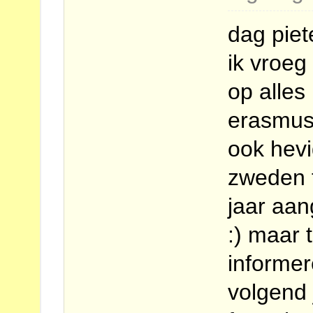
dag piet
ik vroeg
op alle
erasmus 
ook hevi
zweden 
jaar aan
:) maar 
informe
volgend 