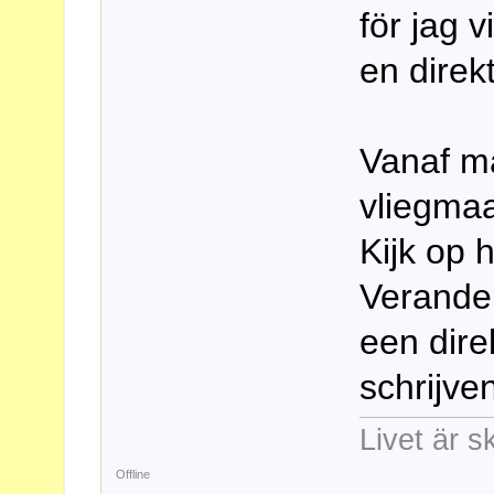
för jag 
en direkt
Vanaf m
vliegmaa
Kijk op 
Verander 
een dire
schrijve
Livet är s
Offline