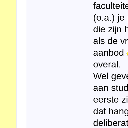
facultei
(o.a.) j
die zijn
als de v
aanbod
overal.
Wel gev
aan stud
eerste zi
dat hang
delibera