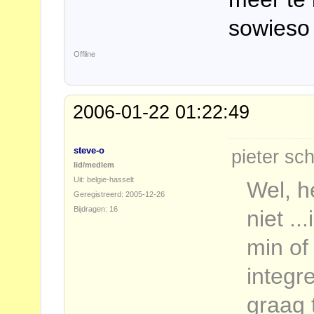
sowieso 
Offline
2006-01-22 01:22:49
steve-o
pieter sch
lid/medlem
Uit: belgie-hasselt
Wel, h
Geregistreerd: 2005-12-26
Bijdragen: 16
niet ..
min of
integr
graag t