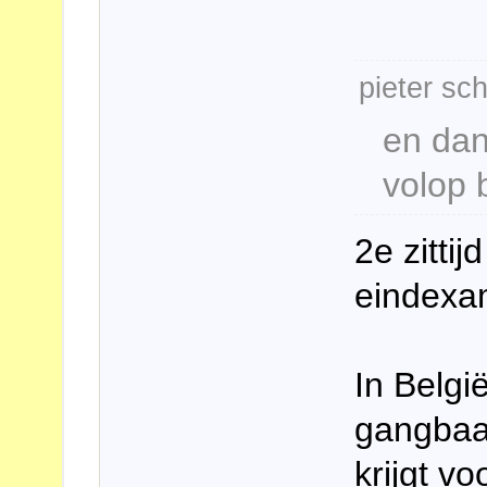
pieter sch
en dan 
volop 
2e zitti
eindex
In Belgi
gangbaa
krijgt v