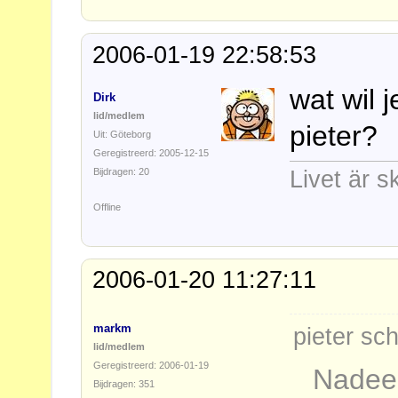
2006-01-19 22:58:53
wat wil 
Dirk
lid/medlem
pieter?
Uit: Göteborg
Geregistreerd: 2005-12-15
Bijdragen: 20
Livet är s
Offline
2006-01-20 11:27:11
markm
pieter sch
lid/medlem
Geregistreerd: 2006-01-19
Nadeel
Bijdragen: 351