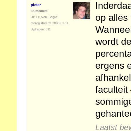
Inderdaa
pieter
lid/medlem
op alle
Uit: Leuven, België
Geregistreerd: 2006-01-11
Wanneer
Bijdragen: 611
wordt de
percent
ergens 
afhankel
faculteit
sommige
gehantee
Laatst be