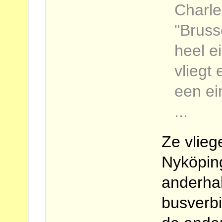
Charl
"Bruss
heel e
vliegt 
een ei
...
Ze vlieg
Nyköping
anderhal
busverb