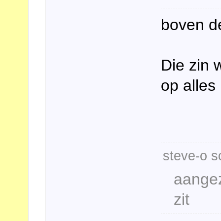
boven d
Die zin 
op alle
steve-o s
aangez
zit