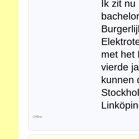
Ik zit nu
bachelor
Burgerlij
Elektrot
met het
vierde j
kunnen d
Stockho
Linköpin
Offline