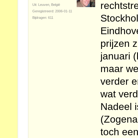
rechtstr
Uit: Leuven, België
Geregistreerd: 2006-01-11
Stockhol
Bijdragen: 611
Eindhov
prijzen z
januari 
maar we
verder e
wat ver
Nadeel i
(Zogena
toch een