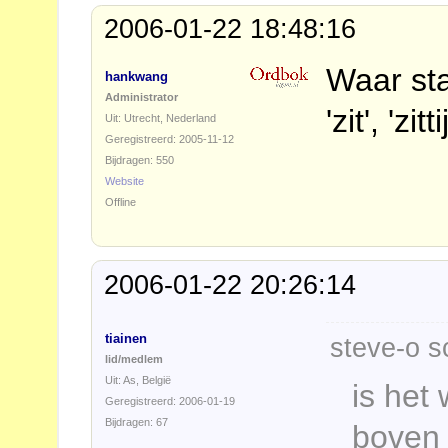
2006-01-22 18:48:16
Waar sta
hankwang
Administrator
'zit', 'zi
Uit: Utrecht, Nederland
Geregistreerd: 2005-11-12
Bijdragen: 550
Website
Offline
2006-01-22 20:26:14
tiainen
steve-o s
lid/medlem
Uit: As, België
is het 
Geregistreerd: 2006-01-19
Bijdragen: 67
boven 