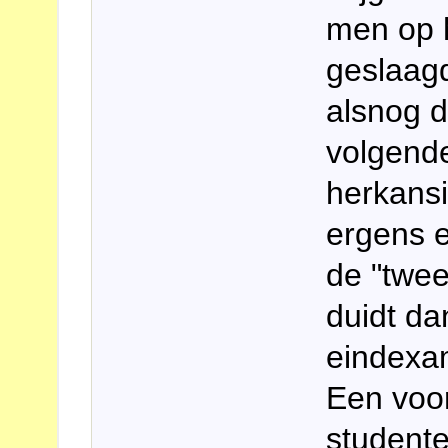
men op h
geslaag
alsnog d
volgende
herkans
ergens e
de "twee
duidt da
eindexam
Een voo
studente