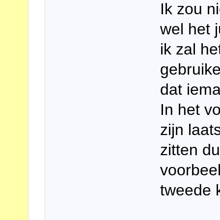
Ik zou n
wel het 
ik zal h
gebruike
dat iema
In het vo
zijn laa
zitten d
voorbeel
tweede k