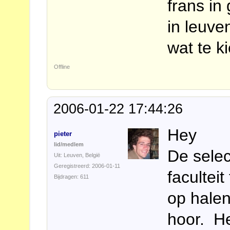
frans in
in leuve
wat te ki
Offline
2006-01-22 17:44:26
Hey
pieter
lid/medlem
De selec
Uit: Leuven, België
Geregistreerd: 2006-01-11
faculteit
Bijdragen: 611
op halen
hoor. He