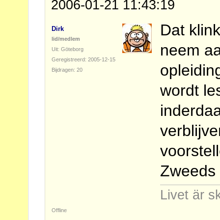
2006-01-21 11:43:19
Dat klin
Dirk
lid/medlem
neem aan
Uit: Göteborg
Geregistreerd: 2005-12-15
opleidin
Bijdragen: 20
wordt le
inderdaa
verblijv
voorstel
Zweeds 
Livet är s
Offline