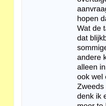
aanvraa
hopen d
Wat de t
dat blij
sommige 
andere k
alleen i
ook wel 
Zweeds t
denk ik 
meer te 