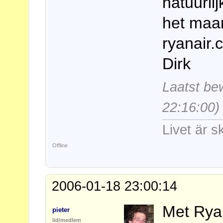
natuurlij
het maa
ryanair.
Dirk
Laatst be
22:16:00)
Livet är s
Offline
2006-01-18 23:00:14
Met Ryan
pieter
lid/medlem