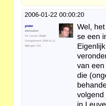
2006-01-22 00:00:20
Wel, het
pieter
lid/medlem
se een i
Uit: Leuven, België
Geregistreerd: 2006-01-11
Eigenlij
Bijdragen: 611
veronder
van een 
die (ong
behandel
volgend 
in Leuve