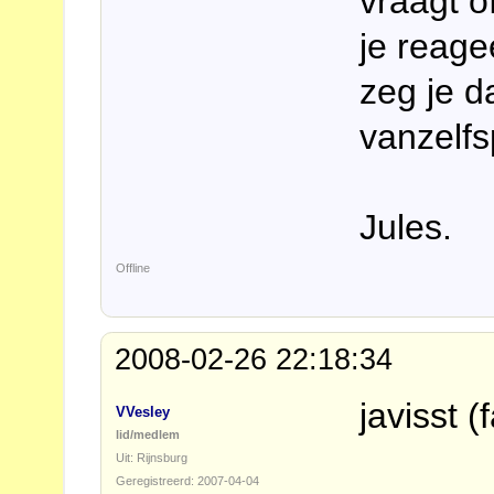
vraagt o
je reagee
zeg je da
vanzelfs
Jules.
Offline
2008-02-26 22:18:34
javisst (
VVesley
lid/medlem
Uit: Rijnsburg
Geregistreerd: 2007-04-04