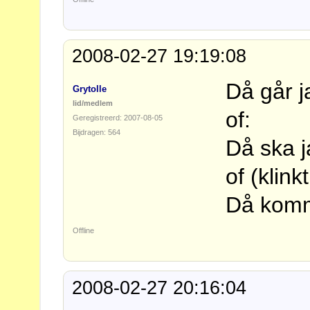
2008-02-27 19:19:08
Då går j
Grytolle
lid/medlem
of:
Geregistreerd: 2007-08-05
Bijdragen: 564
Då ska j
of (klink
Då komme
Offline
2008-02-27 20:16:04