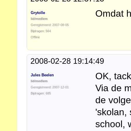
Omdat he
Grytolle
lid/medlem
Geregistreerd: 2007-08-05
Bijdragen: 564
Offline
2008-02-28 19:14:49
OK, tack
Jules Beelen
lid/medlem
Via de m
Geregistreerd: 2007-12-01
Bijdragen: 685
de volge
'skolan, 
school, w