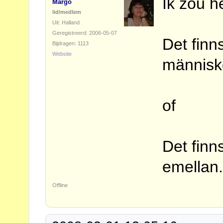
Ik zou h
Margo
lid/medlem
Uit: Halland
Geregistreerd: 2006-05-07
Det finn
Bijdragen: 1113
Website
människ
of
Det finn
emellan
Offline