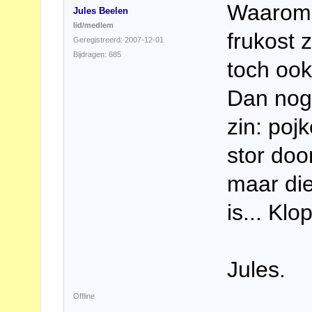
Waarom 
Jules Beelen
lid/medlem
frukost 
Geregistreerd: 2007-12-01
Bijdragen: 685
toch ook
Dan nog 
zin: poj
stor doo
maar die
is... Klo
Jules.
Offline