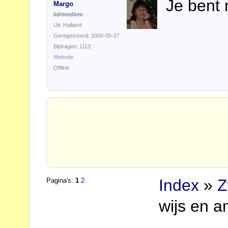
Je bent 
Margo
lid/medlem
Uit: Halland
Geregistreerd: 2006-05-07
Bijdragen: 1113
Website
Offline
Index
»
Z
Pagina's:
1
2
wijs en a