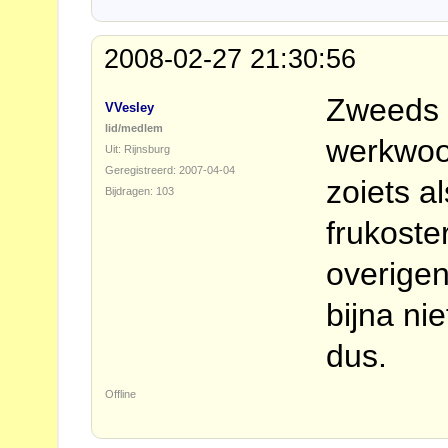
2008-02-27 21:30:56
Zweeds 
VVesley
lid/medlem
werkwoo
Uit: Rijnsburg
Geregistreerd: 2007-04-04
zoiets al
Bijdragen: 103
frukoste
overigen
bijna ni
dus.
Offline