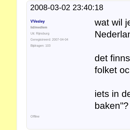
2008-03-02 23:40:18
wat wil 
VVesley
lid/medlem
Nederla
Uit: Rijnsburg
Geregistreerd: 2007-04-04
Bijdragen: 103
det finn
folket oc
iets in 
baken"?
Offline