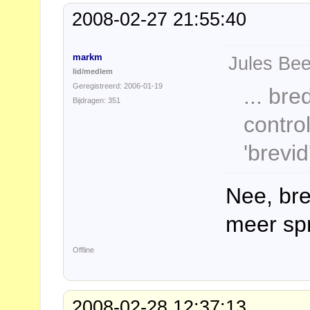
2008-02-27 21:55:40
markm
Jules Bee
lid/medlem
Geregistreerd: 2006-01-19
... br
Bijdragen: 351
contro
'brevid
Nee, bre
meer spr
Offline
2008-02-28 12:37:13