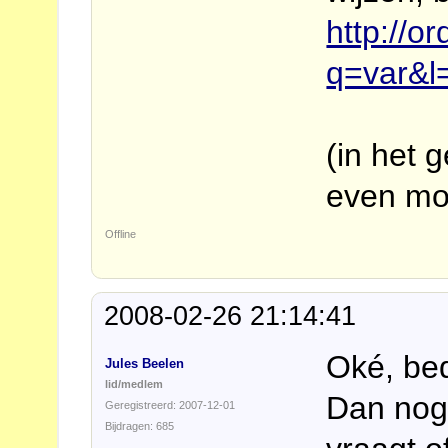
http://o
q=var&l
(in het 
even mo
Offline
2008-02-26 21:14:41
Oké, bed
Jules Beelen
lid/medlem
Dan nog
Geregistreerd: 2007-12-01
Bijdragen: 685