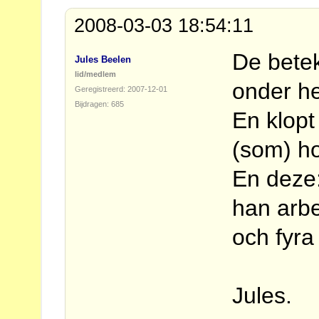
2008-03-03 18:54:11
De betek
Jules Beelen
lid/medlem
onder het
Geregistreerd: 2007-12-01
Bijdragen: 685
En klopt
(som) ho
En deze:
han arb
och fyra
Jules.