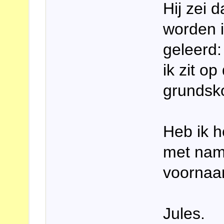
Hij zei 
worden i
geleerd:
ik zit op
grundsko
Heb ik h
met name
voornaam
Jules.