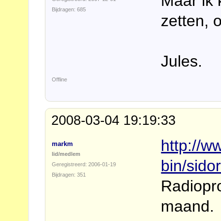
Maar ik 
Bijdragen: 685
zetten, 
Jules.
Offline
2008-03-04 19:19:33
http://w
markm
lid/medlem
bin/sid
Geregistreerd: 2006-01-19
Bijdragen: 351
Radiopr
maand.