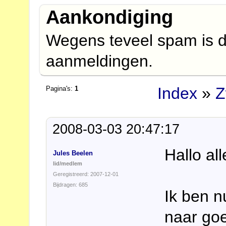
Aankondiging
Wegens teveel spam is d
aanmeldingen.
Index
»
Z
Pagina's:
1
2008-03-03 20:47:17
Hallo al
Jules Beelen
lid/medlem
Geregistreerd: 2007-12-01
Bijdragen: 685
Ik ben n
naar goe