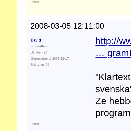
Offline
2008-03-05 12:11:00
http://ww
David
lid/medlem
… gram
Uit: Gent (B)
Geregistreerd: 2007-12-17
Bijdragen: 29
"Klartex
svenska
Ze hebb
progra
Offline