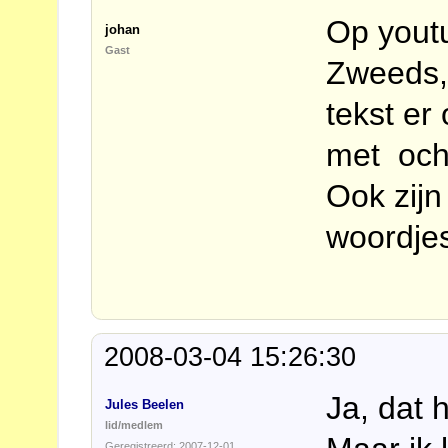
Op youtu
johan
Gast
Zweeds, 
tekst er 
met och
Ook zijn
woordje
2008-03-04 15:26:30
Ja, dat 
Jules Beelen
lid/medlem
Geregistreerd: 2007-12-01