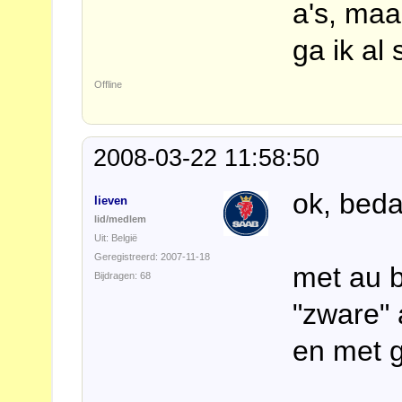
a's, maa
ga ik al
Offline
2008-03-22 11:58:50
ok, bedan
lieven
lid/medlem
Uit: België
Geregistreerd: 2007-11-18
met au b
Bijdragen: 68
"zware" 
en met g