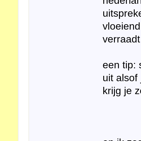
nederlan
uitsprek
vloeiend
verraadt
een tip:
uit also
krijg je 