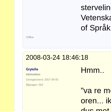
sterveli
Vetensk
of Språk
Offline
2008-03-24 18:46:18
Hmm..
Grytolle
lid/medlem
Geregistreerd: 2007-08-05
Bijdragen: 564
"va re me
oren... 
dus met 