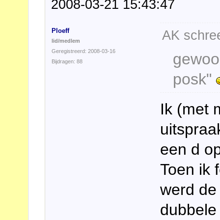
2008-03-21 15:43:47
Ploeff
AK schree
lid/medlem
Geregistreerd: 2008-03-16
gewoon
Bijdragen: 88
posk"
Ik (met
uitspraa
een d op
Toen ik 
werd de 
dubbele