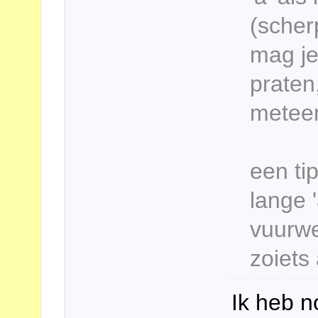
(scher
mag je
praten,
meteen
een ti
lange '
vuurwer
zoiets 
Ik heb 