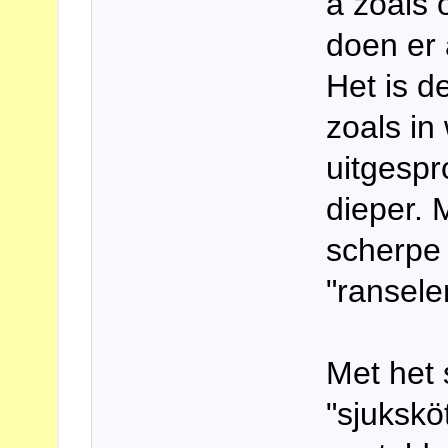
a zoals 
doen er 
Het is d
zoals in
uitgespr
dieper. 
scherpe 
"ransele
Met het 
"sjukskö