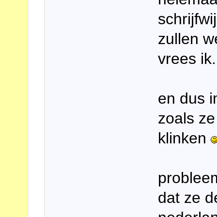
schrijfw
zullen w
vrees ik.
en dus 
zoals ze
klinken
probleem
dat ze d