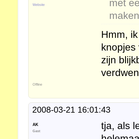
met ee
Website
make
Hmm, ik 
knopjes
zijn blij
verdwe
Offline
2008-03-21 16:01:43
tja, als 
AK
Gast
helemaal