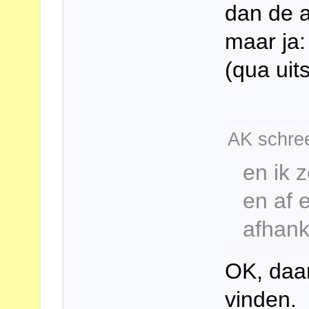
dan de a
maar ja:
(qua uit
AK schree
en ik z
en af 
afhank
OK, daar
vinden.