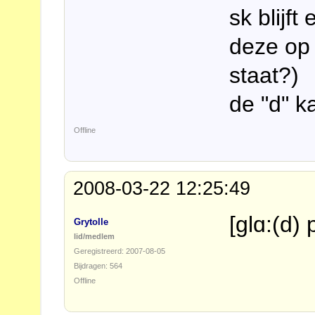
sk blijf
deze op
staat?)
de "d" ka
Offline
2008-03-22 12:25:49
[glɑ:(d)
Grytolle
lid/medlem
Geregistreerd: 2007-08-05
Bijdragen: 564
Offline