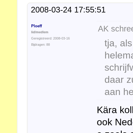
2008-03-24 17:55:51
Ploeff
AK schree
lid/medlem
Geregistreerd: 2008-03-16
tja, al
Bijdragen: 88
helema
schrij
daar z
aan he
Kära kol
ook Ned