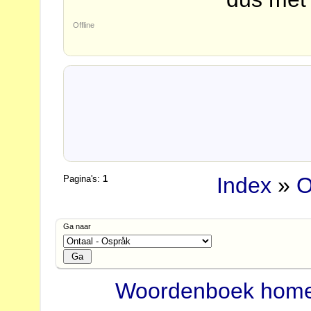
Offline
Index
»
O
Pagina's:
1
Ga naar
Woordenboek hom