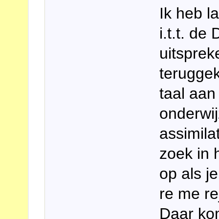
Ik heb l
i.t.t. de
uitsprek
terugge
taal aa
onderwi
assimilat
zoek in
op als j
re me re
Daar kom