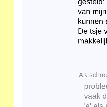
gesteld:
van mijn
kunnen 
De tsje 
makkelij
AK schree
proble
vaak d
'a' al