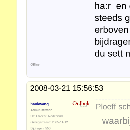
ha:r en 
steeds g
erboven 
bijdragen
du sett m
Offline
2008-03-21 15:56:53
hankwang
Ploeff sch
Administrator
Uit: Utrecht, Nederland
waarbi
Geregistreerd: 2005-11-12
Bijdragen: 550