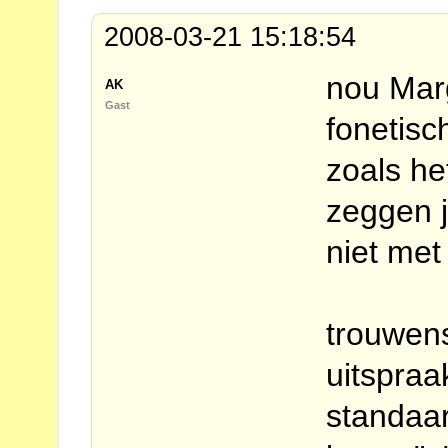
2008-03-21 15:18:54
nou Marg
AK
Gast
fonetisc
zoals he
zeggen j
niet met 
trouwen
uitspraa
standaa