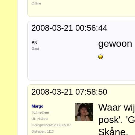
Offline
2008-03-21 00:56:44
gewoon 
AK
Gast
2008-03-21 07:58:50
Waar wij
Margo
lid/medlem
posk'. 'G
Uit: Halland
Geregistreerd: 2006-05-07
Skåne.
Bijdragen: 1113