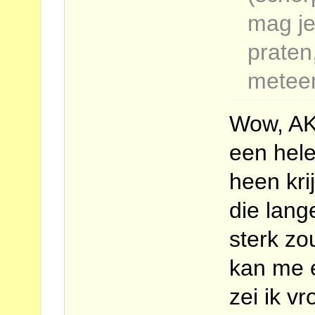
mag je
praten,
meteen
Wow, AK,
een hele
heen kr
die lang
sterk zou
kan me e
zei ik v