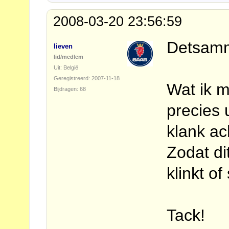
2008-03-20 23:56:59
Detsamma
lieven
lid/medlem
Uit: België
Geregistreerd: 2007-11-18
Wat ik m
Bijdragen: 68
precies 
klank ac
Zodat di
klinkt o
Tack!