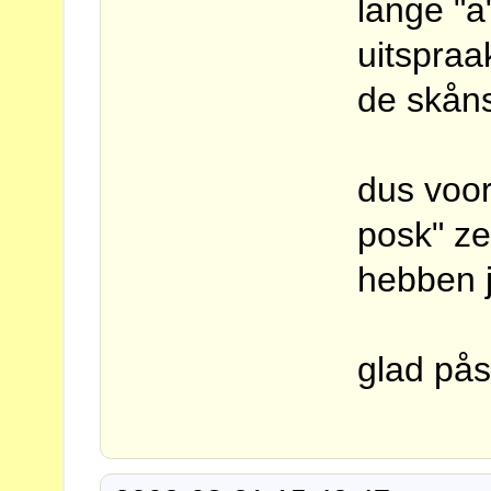
lange "a"
uitspraa
de skåns
dus voor
posk" ze
hebben j
glad pås