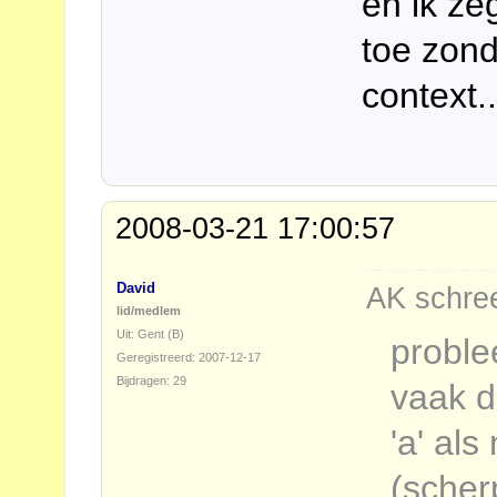
en ik ze
toe zond
context..
2008-03-21 17:00:57
David
AK schree
lid/medlem
Uit: Gent (B)
proble
Geregistreerd: 2007-12-17
Bijdragen: 29
vaak d
'a' al
(scher